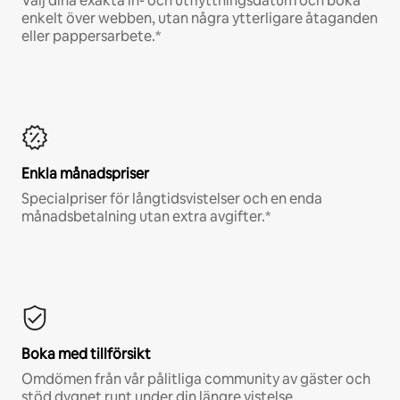
Välj dina exakta in- och utflyttningsdatum och boka
enkelt över webben, utan några ytterligare åtaganden
eller pappersarbete.*
Enkla månadspriser
Specialpriser för långtidsvistelser och en enda
månadsbetalning utan extra avgifter.*
Boka med tillförsikt
Omdömen från vår pålitliga community av gäster och
stöd dygnet runt under din längre vistelse.