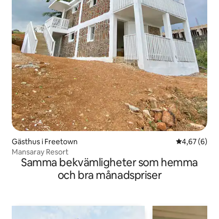
Gästhus i Freetown
4,67 av 5 i 
4,67 (6)
Mansaray Resort
Samma bekvämligheter som hemma
och bra månadspriser