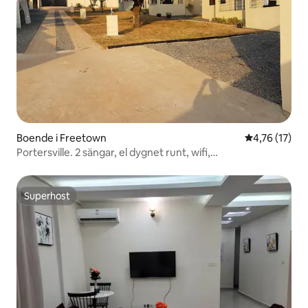
Boende i Freetown
4,76 av 5 i g
4,76 (17)
Portersville. 2 sängar, el dygnet runt, wifi,
luftkonditionering, varmvatten
Superhost
Superhost