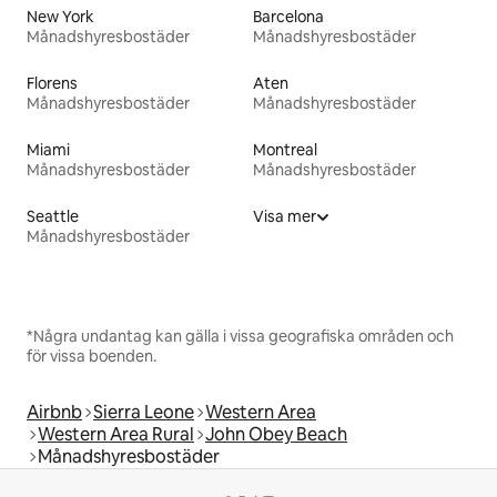
New York
Barcelona
Månadshyresbostäder
Månadshyresbostäder
Florens
Aten
Månadshyresbostäder
Månadshyresbostäder
Miami
Montreal
Månadshyresbostäder
Månadshyresbostäder
Seattle
Visa mer
Månadshyresbostäder
*Några undantag kan gälla i vissa geografiska områden och
för vissa boenden.
Airbnb
Sierra Leone
Western Area
Western Area Rural
John Obey Beach
Månadshyresbostäder