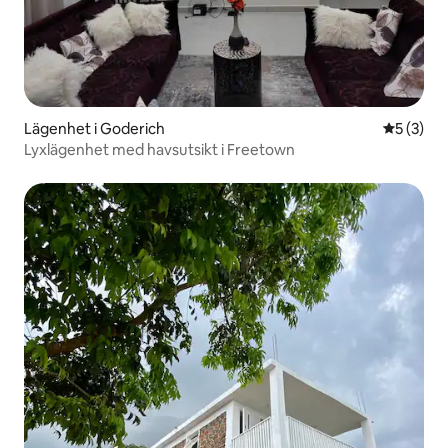
Lägenhet i Goderich
5 av 5 i 
5 (3)
Lyxlägenhet med havsutsikt i Freetown