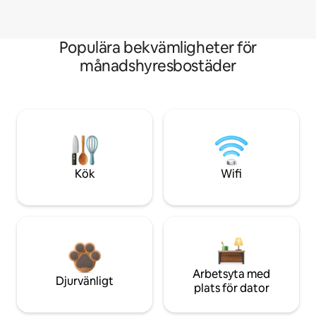
Populära bekvämligheter för
månadshyresbostäder
Kök
Wifi
Arbetsyta med
Djurvänligt
plats för dator