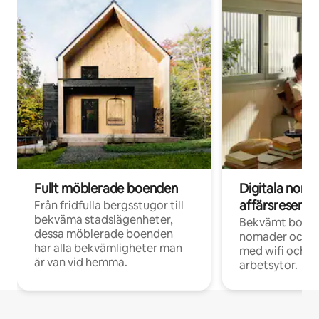
Fullt möblerade boenden
Digitala nom
affärsresenär
Från fridfulla bergsstugor till
bekväma stadslägenheter,
Bekvämt boend
dessa möblerade boenden
nomader och d
har alla bekvämligheter man
med wifi och d
är van vid hemma.
arbetsytor.