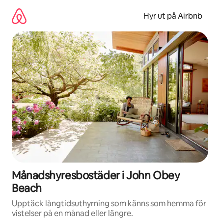
Hoppa
till
Hyr ut på Airbnb
innehåll
Månadshyresbostäder i John Obey
Beach
Upptäck långtidsuthyrning som känns som hemma för
vistelser på en månad eller längre.