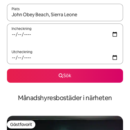
Plats
När resultaten är tillgängliga kan du navigera med upp- och ned
Incheckning
Utcheckning
Sök
Månadshyresbostäder i närheten
Gästfavorit
Gästfavorit