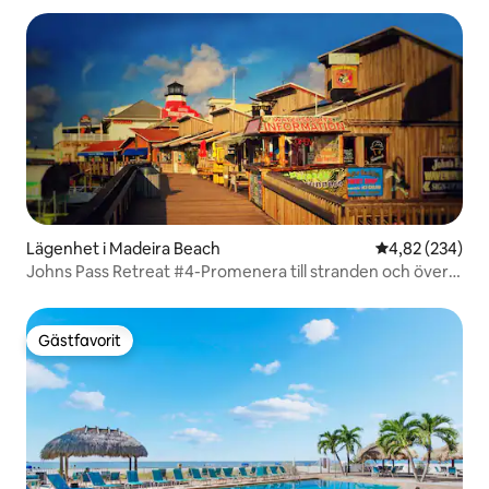
Lägenhet i Madeira Beach
4,82 av 5 i ge
4,82 (234)
Johns Pass Retreat #4-Promenera till stranden och över
100 säljare!
Gästfavorit
Gästfavorit