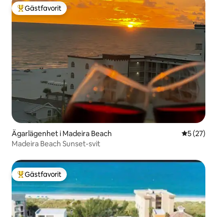
Gästfavorit
Populär gästfavorit
Ägarlägenhet i Madeira Beach
5 av 5 i g
5 (27)
Madeira Beach Sunset-svit
Gästfavorit
Populär gästfavorit