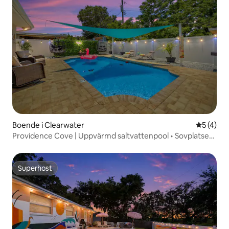
Boende i Clearwater
5 av 5 i 
5 (4)
Providence Cove | Uppvärmd saltvattenpool • Sovplatser
för 12
Superhost
Superhost