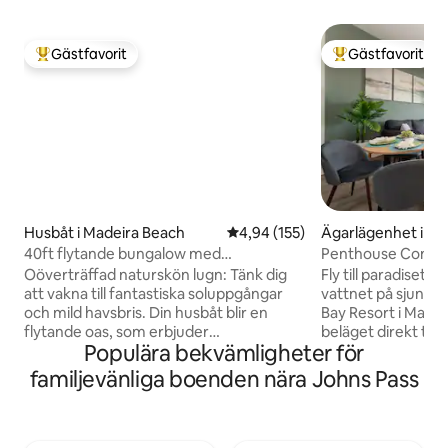
Gästfavorit
Gästfavorit
Populär gästfavorit
Populär gästfavor
Husbåt i Madeira Beach
4,94 av 5 i genomsnittligt bet
4,94 (155)
Ägarlägenhet i Ma
ch
40ft flytande bungalow med
Penthouse Condo 
semesterförmåner
Beach + Johns Pas
Oöverträffad naturskön lugn: Tänk dig
Fly till paradiset i
att vakna till fantastiska soluppgångar
vattnet på sjunde 
och mild havsbris. Din husbåt blir en
Bay Resort i Madei
flytande oas, som erbjuder
beläget direkt tvä
Populära bekvämligheter för
bekvämligheter som ett hotell men
stranden, beläget
flytande. Exklusiv tillgång till
vid vattnet, och ba
familjevänliga boenden nära Johns Pass
semesterorten tvärs över gatan på
John's Pass Villag
stranden. Där du kan använda den
shopping, restaura
uppvärmda poolen och bubbelpoolen.
vattensporter, bå
Utomhusgrillplats med majshålstavlor
mer allt inom gån