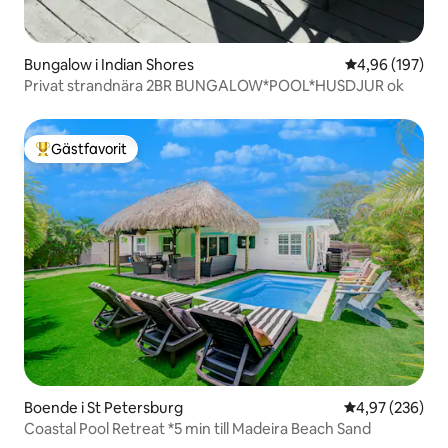
Bungalow i Indian Shores
4,96 av 5 i ge
4,96 (197)
Privat strandnära 2BR BUNGALOW*POOL*HUSDJUR ok
Gästfavorit
Populär gästfavorit
Boende i St Petersburg
4,97 av 5 i ge
4,97 (236)
Coastal Pool Retreat *5 min till Madeira Beach Sand