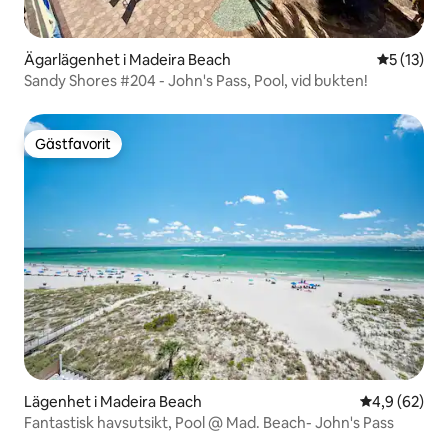
Ägarlägenhet i Madeira Beach
5 av 5 i g
5 (13)
Sandy Shores #204 - John's Pass, Pool, vid bukten!
Gästfavorit
Gästfavorit
Lägenhet i Madeira Beach
4,9 av 5 i g
4,9 (62)
Fantastisk havsutsikt, Pool @ Mad. Beach- John's Pass