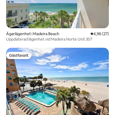
Ägarlägenhet i Madeira Beach
4,96 av 5 i g
4,96 (27)
Uppdaterad lägenhet vid Madeira Norte Unit 307
Gästfavorit
Gästfavorit