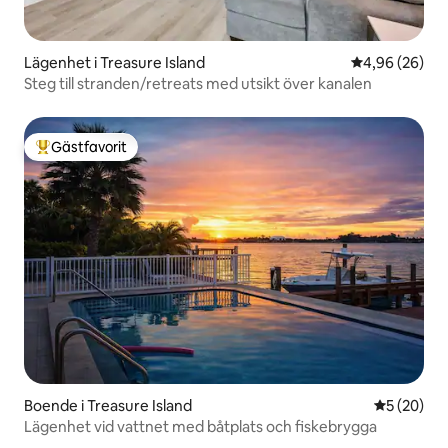
Lägenhet i Treasure Island
4,96 av 5 i g
4,96 (26)
Steg till stranden/retreats med utsikt över kanalen
Gästfavorit
Populär gästfavorit
Boende i Treasure Island
5 av 5 i g
5 (20)
Lägenhet vid vattnet med båtplats och fiskebrygga