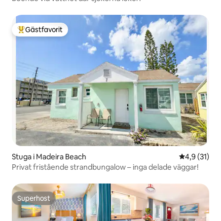
Gästfavorit
Populär gästfavorit
Stuga i Madeira Beach
4,9 av 5 i g
4,9 (31)
Privat fristående strandbungalow – inga delade väggar!
Superhost
Superhost