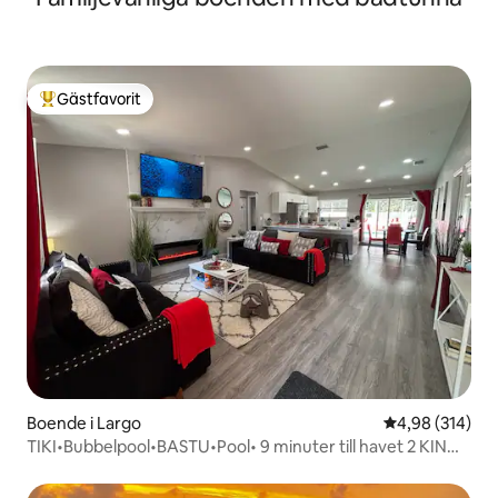
Gästfavorit
Populär gästfavorit
Boende i Largo
4,98 av 5 i ge
4,98 (314)
TIKI•Bubbelpool•BASTU•Pool• 9 minuter till havet 2 KING-
SÄNGAR