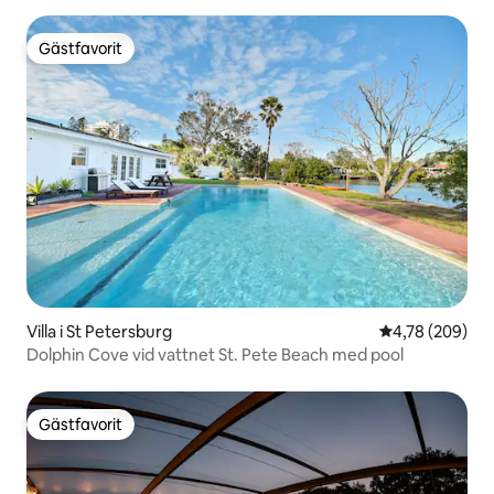
Gästfavorit
Gästfavorit
Villa i St Petersburg
4,78 av 5 i ge
4,78 (209)
Dolphin Cove vid vattnet St. Pete Beach med pool
Gästfavorit
Gästfavorit