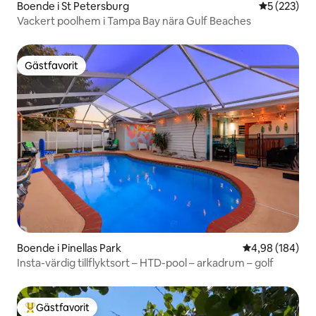
Boende i St Petersburg
5 av 5 i ge
5 (223)
Vackert poolhem i Tampa Bay nära Gulf Beaches
Gästfavorit
Gästfavorit
Boende i Pinellas Park
4,98 av 5 i ge
4,98 (184)
Insta-värdig tillflyktsort – HTD-pool – arkadrum – golf
Gästfavorit
Populär gästfavorit