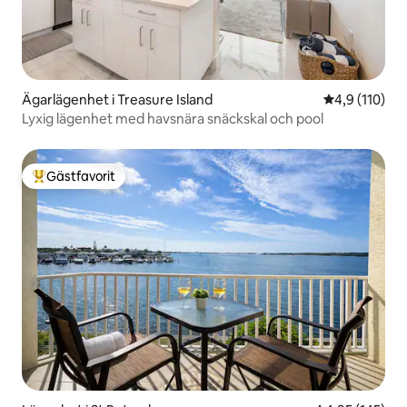
Ägarlägenhet i Treasure Island
4,9 av 5 i ge
4,9 (110)
Lyxig lägenhet med havsnära snäckskal och pool
Gästfavorit
Populär gästfavorit