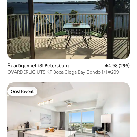
Ägarlägenhet i St Petersburg
4,98 av 5 i ge
4,98 (296)
OVÄRDERLIG UTSIKT Boca Ciega Bay Condo 1/1 #209
Gästfavorit
Gästfavorit