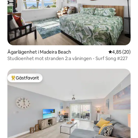
Ägarlägenhet i Madeira Beach
4,85 av 5 i g
4,85 (20)
Studioenhet mot stranden 2:a våningen - Surf Song #227
Gästfavorit
Populär gästfavorit