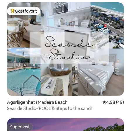
Gästfavorit
Populär gästfavorit
Ägarlägenhet i Madeira Beach
4,98 av 5 i g
4,98 (49)
Seaside Studio- POOL & Steps to the sand!
Superhost
Superhost