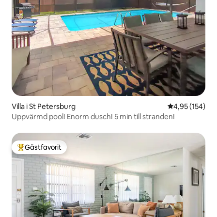
Villa i St Petersburg
4,95 av 5 i ge
4,95 (154)
Uppvärmd pool! Enorm dusch! 5 min till stranden!
Gästfavorit
Populär gästfavorit