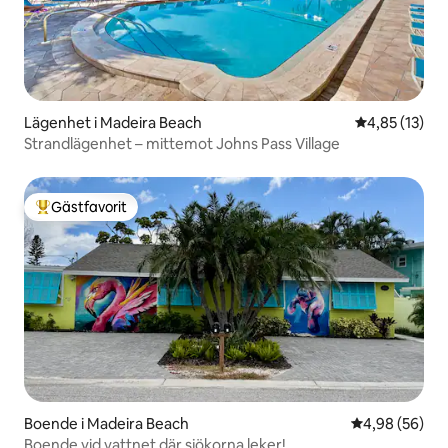
Lägenhet i Madeira Beach
4,85 av 5 i g
4,85 (13)
Strandlägenhet – mittemot Johns Pass Village
Gästfavorit
Populär gästfavorit
Boende i Madeira Beach
4,98 av 5 i g
4,98 (56)
Boende vid vattnet där sjökorna leker!