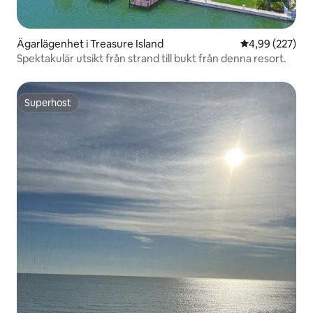
Ägarlägenhet i Treasure Island
4,99 av 5 i ge
4,99 (227)
Spektakulär utsikt från strand till bukt från denna resort.
Superhost
Superhost