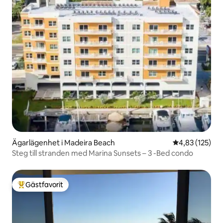
Ägarlägenhet i Madeira Beach
4,83 av 5 i ge
4,83 (125)
Steg till stranden med Marina Sunsets – 3 -Bed condo
Gästfavorit
Populär gästfavorit