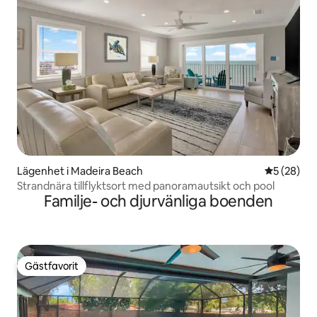
Lägenhet i Madeira Beach
5 av 5 i g
5 (28)
Strandnära tillflyktsort med panoramautsikt och pool
Familje- och djurvänliga boenden
Gästfavorit
Gästfavorit