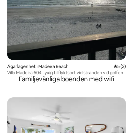
Ägarlägenhet i Madeira Beach
5 av 5 i 
5 (3)
Villa Madeira 604 Lyxig tillflyktsort vid stranden vid golfen
Familjevänliga boenden med wifi