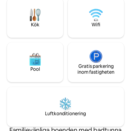
finns tillgängliga för att underhålla dig
och välfylld med a
medan du lagar mat på Beach Resort.
hemifrån, njut av f
Ingen grill på båten. *Båten står stilla vid
soluppgången, int
bryggan. **RÖRELSEJUCK?? VÄNLIGEN
och downtown sky
Kök
Wifi
BOKA INTE**
Gratis parkering
Pool
inom fastigheten
Luftkonditionering
Familjevänliga boenden med badtunna