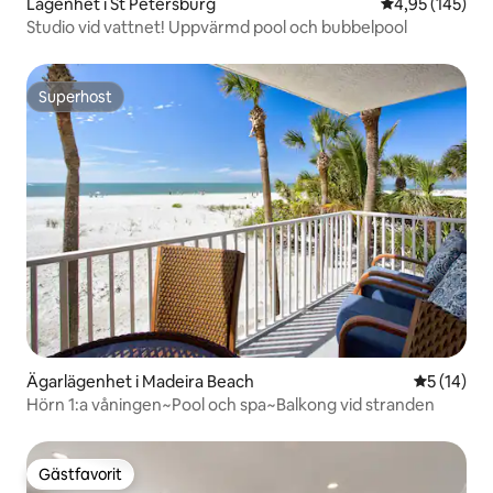
Lägenhet i St Petersburg
4,95 av 5 i ge
4,95 (145)
Studio vid vattnet! Uppvärmd pool och bubbelpool
Superhost
Superhost
Ägarlägenhet i Madeira Beach
5 av 5 i g
5 (14)
Hörn 1:a våningen~Pool och spa~Balkong vid stranden
Gästfavorit
Gästfavorit