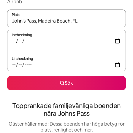
Airbnb
Plats
När resultaten är tillgängliga kan du navigera med upp- och ned
Incheckning
Utcheckning
Sök
Topprankade familjevänliga boenden
nära Johns Pass
Gäster håller med: Dessa boenden har höga betyg för
plats, renlighet och mer.