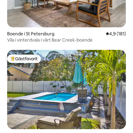
Boende i St Petersburg
4,9 av 5 i ge
4,9 (181)
Vila i vinterdvala i vårt Bear Creek-boende
Gästfavorit
Populär gästfavorit