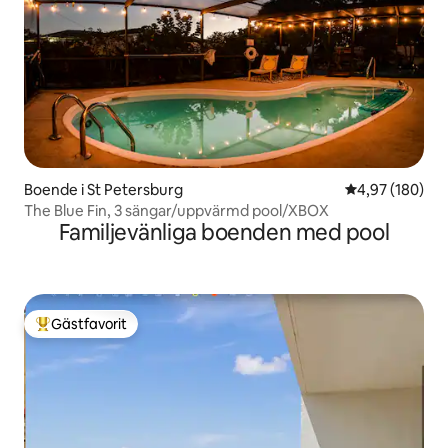
Boende i St Petersburg
4,97 av 5 i ge
4,97 (180)
The Blue Fin, 3 sängar/uppvärmd pool/XBOX
Familjevänliga boenden med pool
Gästfavorit
Populär gästfavorit