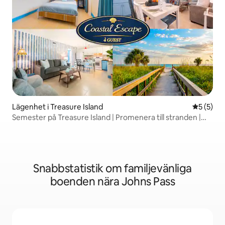
Lägenhet i Treasure Island
5 av 5 i 
5 (5)
Semester på Treasure Island | Promenera till stranden |
Husdjur
Snabbstatistik om familjevänliga
boenden nära Johns Pass