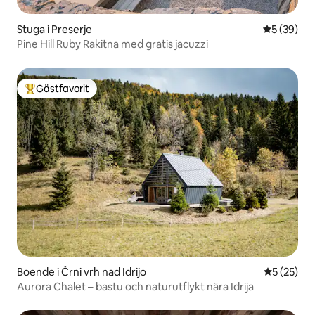
Stuga i Preserje
5 av 5 i g
5 (39)
Pine Hill Ruby Rakitna med gratis jacuzzi
Gästfavorit
Populär gästfavorit
Boende i Črni vrh nad Idrijo
5 av 5 i g
5 (25)
Aurora Chalet – bastu och naturutflykt nära Idrija