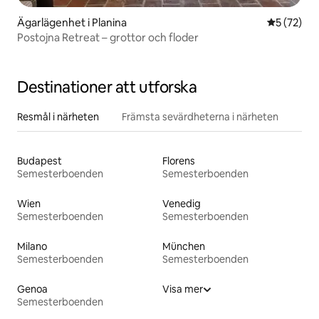
Ägarlägenhet i Planina
5 av 5 i g
5 (72)
Postojna Retreat – grottor och floder
Destinationer att utforska
Resmål i närheten
Främsta sevärdheterna i närheten
Budapest
Florens
Semesterboenden
Semesterboenden
Wien
Venedig
Semesterboenden
Semesterboenden
Milano
München
Semesterboenden
Semesterboenden
Genoa
Visa mer
Semesterboenden