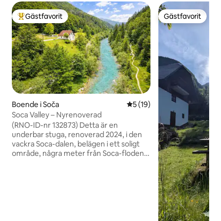
Gästfavorit
Gästfavorit
Populär gästfavorit
Gästfavorit
Boende i Soča
5 av 5 i genomsnittligt be
5 (19)
Soca Valley – Nyrenoverad
(RNO-ID-nr 132873) Detta är en
underbar stuga, renoverad 2024, i den
vackra Soca-dalen, belägen i ett soligt
område, några meter från Soca-floden.
Huset erbjuder 2 sovrum med
dubbelsäng och en stor bäddsoffa av
hög kvalitet. Massor av trädgård och
sittplatser utomhus. Grill. Stugan
renoverades och färdigställdes i juni
2024 och erbjuder exklusiva boende och
kvalitetsmöbler, sängkläder och