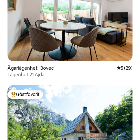
Ägarlägenhet i Bovec
5 av 5 i g
5 (29)
Lägenhet 21 Ajda
Gästfavorit
Populär gästfavorit