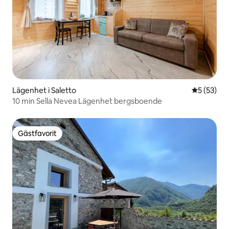
Lägenhet i Saletto
5 av 5 i g
5 (53)
10 min Sella Nevea Lägenhet bergsboende
Gästfavorit
Gästfavorit