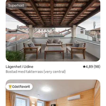
Superhost
Superhost
Lägenhet i Udine
4,89 av 5 i g
4,89 (98)
Bostad med takterrass {very central}
Gästfavorit
Populär gästfavorit