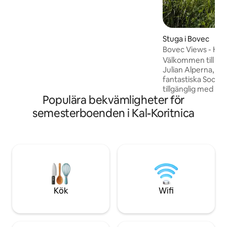
bekvämligheter. Köket har allt du
behöver för att äta samt ett stort
matbord för 6. Wifi och en smart-tv.
Stuga i Bovec
Bovec Views - Hut
Välkommen till din m
Julian Alperna, me
fantastiska Soca V
tillgänglig med SUV 
Populära bekvämligheter för
minuters promena
Njut av ett välutru
semesterboenden i Kal-Koritnica
grill, öppen spis o
omgiven av frodig
från staden och n
och Kanin väntar ä
fårostprodukter fö
River ligger bara 1
Din alpina flykt bör
Kök
Wifi