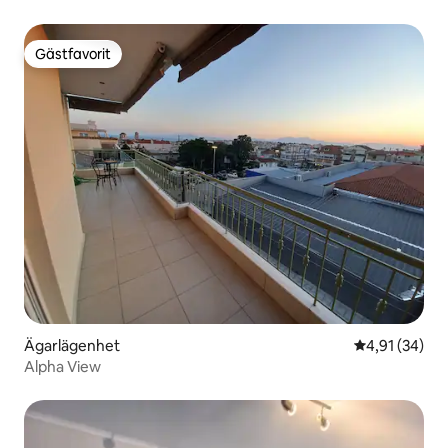
Gästfavorit
Gästfavorit
Ägarlägenhet
4,91 av 5 i g
4,91 (34)
Alpha View