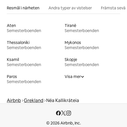
Resmål i närheten
Andra typer av vistelser
Främsta sevär
Aten
Tiranë
Semesterboenden
Semesterboenden
Thessaloníki
Mykonos
Semesterboenden
Semesterboenden
Ksamil
Skopje
Semesterboenden
Semesterboenden
Paros
Visa mer
Semesterboenden
Airbnb
Grekland
Néa Kallikráteia
© 2026 Airbnb, Inc.