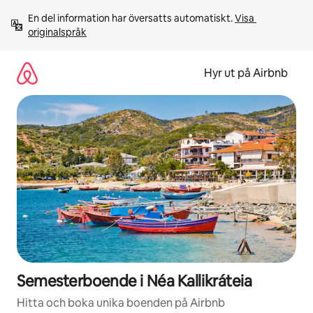
Hoppa
En del information har översatts automatiskt. 
Visa 
till
originalspråk
innehåll
Hyr ut på Airbnb
Semesterboende i Néa Kallikráteia
Hitta och boka unika boenden på Airbnb