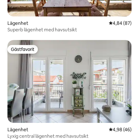
Lägenhet
4,84 av 5 i g
4,84 (87)
Superb lägenhet med havsutsikt
Gästfavorit
Gästfavorit
Lägenhet
4,98 av 5 i g
4,98 (46)
Lyxig central lägenhet med havsutsikt