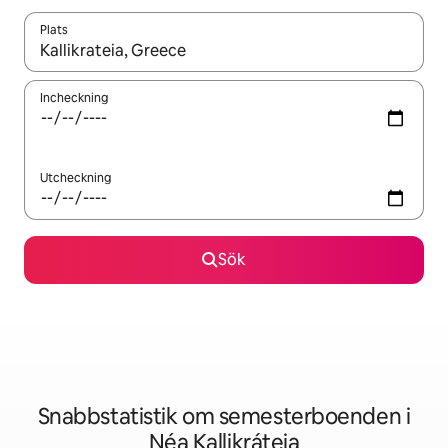
Plats
När resultaten är tillgängliga kan du navigera med upp- och ned
Incheckning
Utcheckning
Sök
Snabbstatistik om semesterboenden i
Néa Kallikráteia