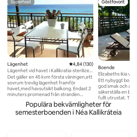
Superhost
Gästfavorit
Superhost
Gästfavorit
Lägenhet
4,84 av 5 i genomsnittligt bety
4,84 (130)
Boende
Lägenhet vid havet i Kallikratia-sterilized
Elizabeths ikia vid 
av UVC
Det gäller en 45 kvm första våningen,ett
Ett nybyggt boend
sovrum trevlig lägenhet framför
god smak och alla 
havet,med havsutsikt balkong. Endast 2
säkerställa en bek
minuters promenad från stranden
fullt utrustat. TV,
lämplig för barn och 8 minuters
Populära bekvämligheter för
Båda sovrummen 
promenad från centrala Kallikratia,där
allergivänliga mad
semesterboenden i Néa Kallikráteia
finns butiker, restauranger, nattliv,
stort badrum med
kollektivtrafik och hälsovårdsfaciliteter.
tvättmaskin. Stor 
Nyrenoverat inkluderar soligt
och solstolar på 
vardagsrum med
Endast några steg 
TV,WiFi,luftkonditionering och två