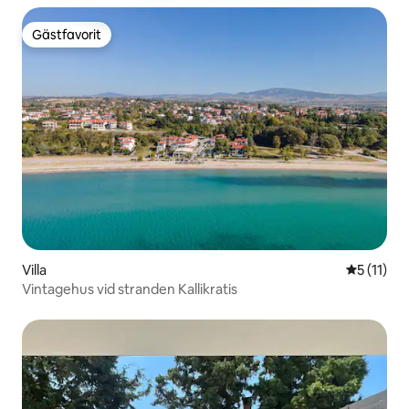
Gästfavorit
Gästfavorit
Villa
5 av 5 i 
5 (11)
Vintagehus vid stranden Kallikratis