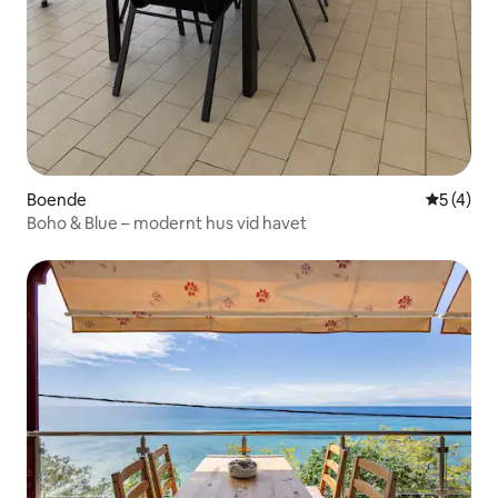
Boende
5 av 5 i 
5 (4)
Boho & Blue – modernt hus vid havet