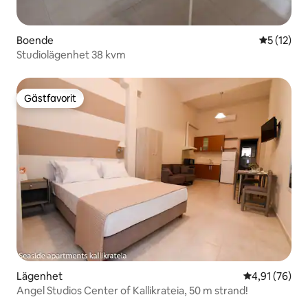
Boende
5 av 5 i g
5 (12)
Studiolägenhet 38 kvm
Gästfavorit
Gästfavorit
Lägenhet
4,91 av 5 i g
4,91 (76)
Angel Studios Center of Kallikrateia, 50 m strand!