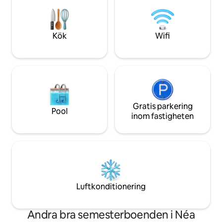
finns tavernor, SM
soffor,ett sovrum med dubbelsäng med
barer. Thessaloniki
garderob,badrum med tvättmaskin och
km bort och Petral
fullt utrustat kök. Det finns privat
km
parkering för en bil
Kök
Wifi
Gratis parkering
Pool
inom fastigheten
Luftkonditionering
Andra bra semesterboenden i Néa