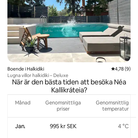
Boende i Halkidiki
4,78 av 5 i 
4,78 (9)
Lugna villor halkidiki – Deluxe
När är den bästa tiden att besöka Néa
Kallikráteia?
Månad
Genomsnittliga
Genomsnittlig
priser
temperatur
Jan.
995 kr SEK
4 °C