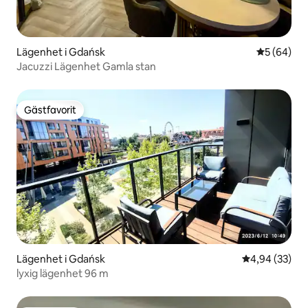
Lägenhet i Gdańsk
5 av 5 i g
5 (64)
Jacuzzi Lägenhet Gamla stan
Gästfavorit
Gästfavorit
Lägenhet i Gdańsk
4,94 av 5 i g
4,94 (33)
lyxig lägenhet 96 m