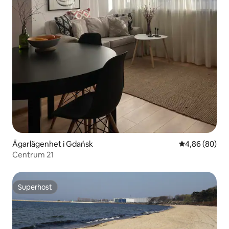
Ägarlägenhet i Gdańsk
4,86 av 5 i g
4,86 (80)
Centrum 21
Superhost
Superhost