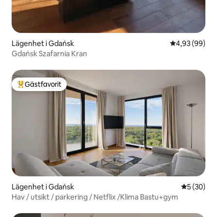
Lägenhet i Gdańsk
4,93 av 5 i g
4,93 (99)
Gdańsk Szafarnia Kran
Gästfavorit
Populär gästfavorit
Lägenhet i Gdańsk
5 av 5 i g
5 (30)
Hav / utsikt / parkering / Netflix /Klima Bastu+gym