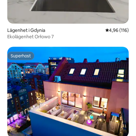
Lägenhet i Gdynia
4,96 av 5 i ge
4,96 (116)
Ekolägenhet Orłowo 7
Superhost
Superhost