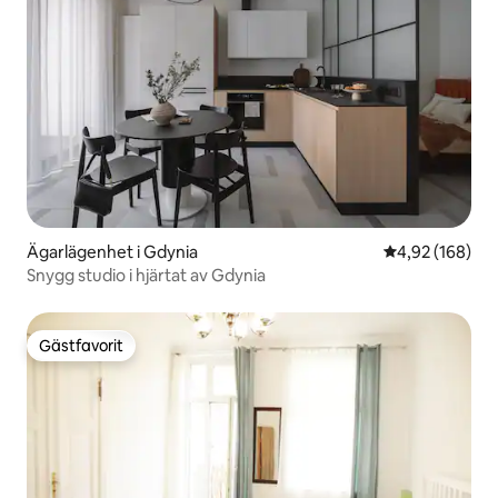
Ägarlägenhet i Gdynia
4,92 av 5 i ge
4,92 (168)
Snygg studio i hjärtat av Gdynia
Gästfavorit
Gästfavorit