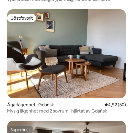
Gästfavorit
Gästfavorit
Ägarlägenhet i Gdańsk
4,92 av 5 i g
4,92 (50)
Mysig lägenhet med 2 sovrum i hjärtat av Gdańsk
Superhost
Superhost