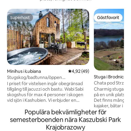
Superhost
Gästfavorit
Superhost
Gästfavorit
Minihus i Łubiana
4,92 av 5 i genomsnittligt be
4,92 (49)
Stuga i Brodnica 
Stugskog/badtunna/öppen
spis/bastu/sjön Kashubia
Chata pod Strzec
I priset för vistelsen ingår obegränsad
halmtaket), Brodn
tillgång till jacuzzi och bastu. Wabi Sabi
Charmig stuga und
skogshus för max 4 personer i skogen
på en unik plats, 
vid sjön i Kashubien. Vi erbjuder en
Det finns många va
tvåvåningsstuga på ca 45 m2 med två
kajaker, båtar i nä
Populära bekvämligheter för
separata sovrum, ett gemensamt
till sjön 150 meter 
vardagsrum med pentry, matsal,
med en fantastisk 
semesterboenden nära Kaszubski Park
badrum och en stor terrass omgiven av
av 10 km finns at
Krajobrazowy
skog. Tomten där huset står är ca 500
att göra din vistel