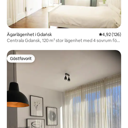
Ägarlägenhet i Gdańsk
4,92 av 5 i ge
4,92 (126)
Centrala Gdansk, 120 m² stor lägenhet med 4 sovrum för
10 personer.
Gästfavorit
Gästfavorit