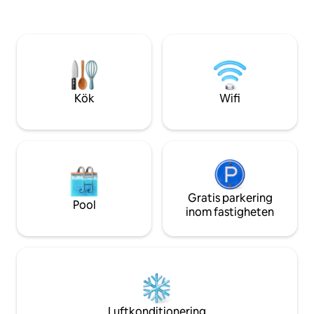
m2 och är inhägnad. Dessutom har vi på
omvänt hus i S % {
den stora träterrassen en jacuzzi och
utkikstårn i Wieży
bastu endast för gästerna i stugan. Vårt
Złota Góra, slotte
hus är året runt, har värme och en spis.
fler. På kvällen ka
Till sjön Sudomie 150 m.
elden. Vi inbjuder di
Kök
Wifi
Gratis parkering
Pool
inom fastigheten
Luftkonditionering