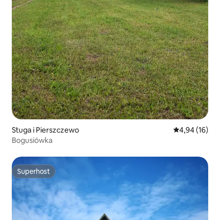
Stuga i Pierszczewo
4,94 av 5 i g
4,94 (16)
Bogusiówka
Superhost
Superhost