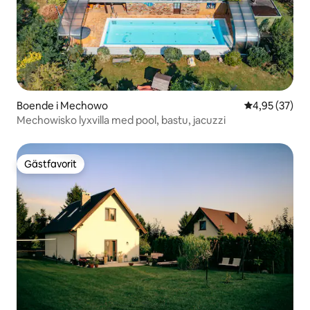
Boende i Mechowo
4,95 av 5 i g
4,95 (37)
Mechowisko lyxvilla med pool, bastu, jacuzzi
Gästfavorit
Gästfavorit