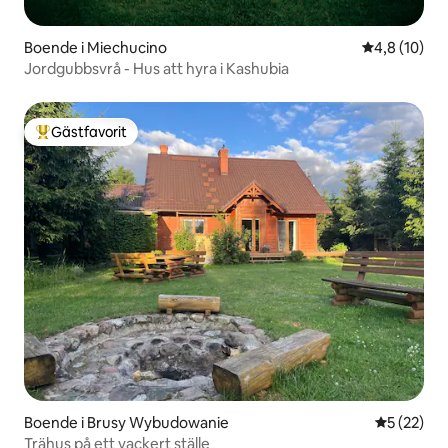
Boende i Miechucino
4,8 av 5 i g
4,8 (10)
Jordgubbsvrå - Hus att hyra i Kashubia
Gästfavorit
Populär gästfavorit
Boende i Brusy Wybudowanie
5 av 5 i g
5 (22)
Trähus på ett vackert ställe