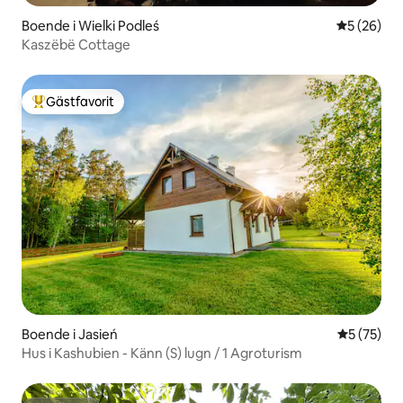
Boende i Wielki Podleś
5 av 5 i g
5 (26)
Kaszëbë Cottage
Gästfavorit
Populär gästfavorit
Boende i Jasień
5 av 5 i g
5 (75)
Hus i Kashubien - Känn (S) lugn / 1 Agroturism