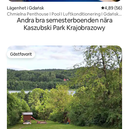
Lägenhet i Gdańsk
4,89 av 5 i g
4,89 (56)
Chmielna Penthouse I Pool I Luftkonditionering I Gdańsk
Andra bra semesterboenden nära
Kran
Kaszubski Park Krajobrazowy
Gästfavorit
Gästfavorit