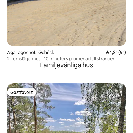
Ägarlägenhet i Gdańsk
4,81 av 5 i g
4,81 (91)
2-rumslägenhet - 10 minuters promenad till stranden
Familjevänliga hus
Gästfavorit
Gästfavorit