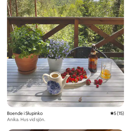
Boende i Słupinko
5 av 5 i g
5 (15)
Anika. Hus vid sjön.