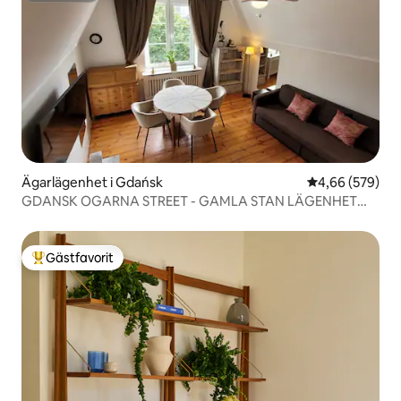
Ägarlägenhet i Gdańsk
4,66 av 5 i ge
4,66 (579)
GDANSK OGARNA STREET - GAMLA STAN LÄGENHET
TILL UTHYRNING
Gästfavorit
Populär gästfavorit