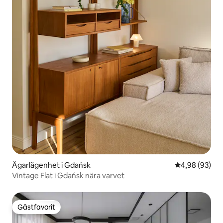
Ägarlägenhet i Gdańsk
4,98 av 5 i g
4,98 (93)
Vintage Flat i Gdańsk nära varvet
Gästfavorit
Gästfavorit