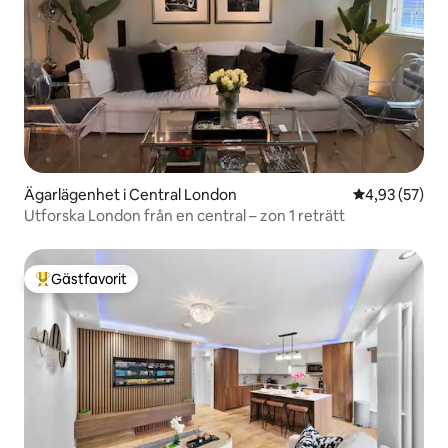
Ägarlägenhet i Central London
4,93 av 5 i g
4,93 (57)
Utforska London från en central – zon 1 reträtt
Gästfavorit
Populär gästfavorit