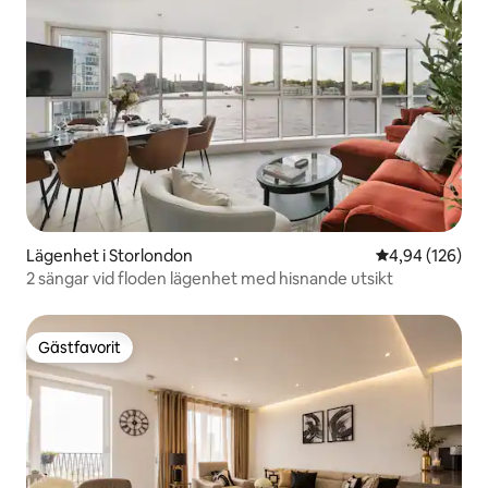
Lägenhet i Storlondon
4,94 av 5 i ge
4,94 (126)
2 sängar vid floden lägenhet med hisnande utsikt
Gästfavorit
Gästfavorit