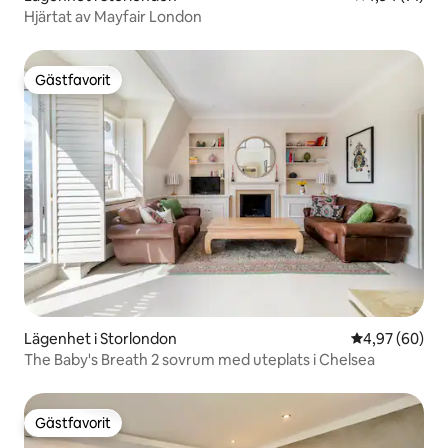
Hjärtat av Mayfair London
Gästfavorit
Gästfavorit
Lägenhet i Storlondon
4,97 av 5 i g
4,97 (60)
The Baby's Breath 2 sovrum med uteplats i Chelsea
Gästfavorit
Gästfavorit