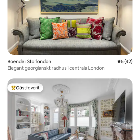
Boende i Storlondon
5 av 5 i g
5 (42)
Elegant georgianskt radhus i centrala London
Gästfavorit
Populär gästfavorit