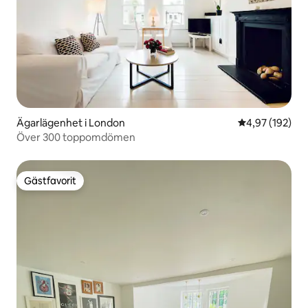
Ägarlägenhet i London
4,97 av 5 i ge
4,97 (192)
Över 300 toppomdömen
Gästfavorit
Gästfavorit