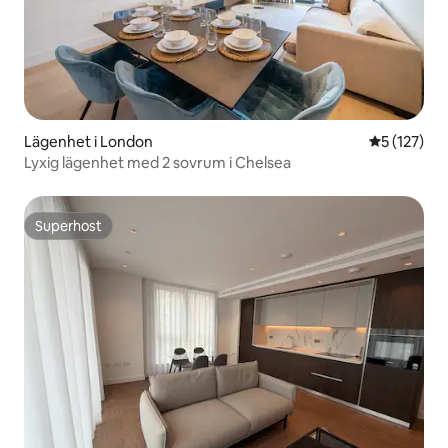
Lägenhet i London
5 av 5 i ge
5 (127)
Lyxig lägenhet med 2 sovrum i Chelsea
Superhost
Superhost