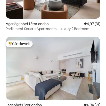
Ägarlägenhet i Storlondon
4,97 av 5 i g
4,97 (31)
Parliament Square Apartments - Luxury 2 Bedroom
Gästfavorit
Populär gästfavorit
Lägenhet i Storlondon
4,94 av 5 i g
4,94 (71)