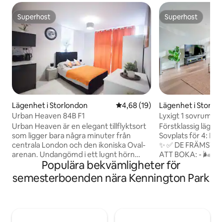
Superhost
Superhost
Superhost
Superhost
Lägenhet i Storlondon
4,68 av 5 i genomsnittligt be
4,68 (19)
Lägenhet i Storlo
Urban Heaven 84B F1
Lyxigt 1 sovrum | 
balkong | Vauxhall 
Urban Heaven är en elegant tillflyktsort
Förstklassig läge
som ligger bara några minuter från
Sovplats för 4: Du
centrala London och den ikoniska Oval-
✨ ✅ DE FRÄMSTA ANLEDNINGARNA
arenan. Undangömd i ett lugnt hörn
ATT BOKA: - 🌬️ Lu
Populära bekvämligheter för
erbjuder det en lugn flykt från staden
fullständig klimatk
samtidigt som du håller dig nära allt som
Egen balkong – ute
semesterboenden nära Kennington Park
London har att erbjuda. Inuti hittar du
Byggnadshiss – fullt
moderna bekvämligheter, smakfull
trappor - 📍 Några
inredning och en välkomnande atmosfär
Station | Victoria L
som gör det enkelt att koppla av efter
🍽️ Fullt utrustat 
en hektisk dag. Utmärkta
wifi på 421 Mbit/s 