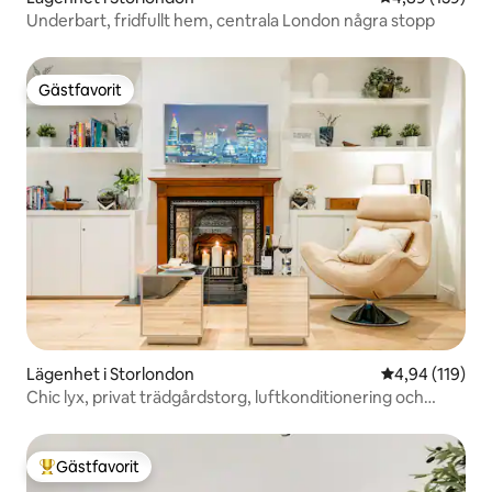
Underbart, fridfullt hem, centrala London några stopp
Gästfavorit
Gästfavorit
Lägenhet i Storlondon
4,94 av 5 i ge
4,94 (119)
Chic lyx, privat trädgårdstorg, luftkonditionering och
extra
Gästfavorit
Populär gästfavorit