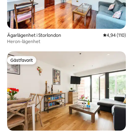
Ägarlägenhet i Storlondon
4,94 av 5 i ge
4,94 (110)
Heron-lägenhet
Gästfavorit
Gästfavorit