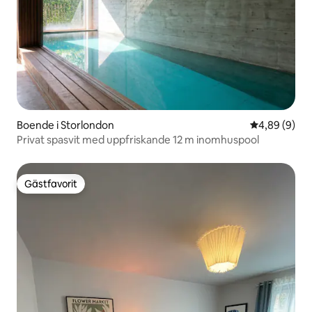
Boende i Storlondon
4,89 av 5 i 
4,89 (9)
Privat spasvit med uppfriskande 12 m inomhuspool
Gästfavorit
Gästfavorit