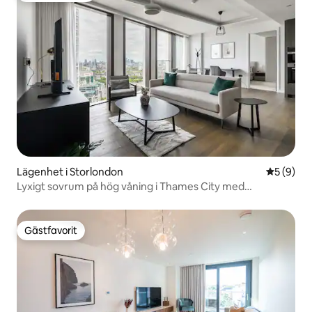
Lägenhet i Storlondon
5 av 5 i 
5 (9)
Lyxigt sovrum på hög våning i Thames City med
luftkonditionering
Gästfavorit
Gästfavorit