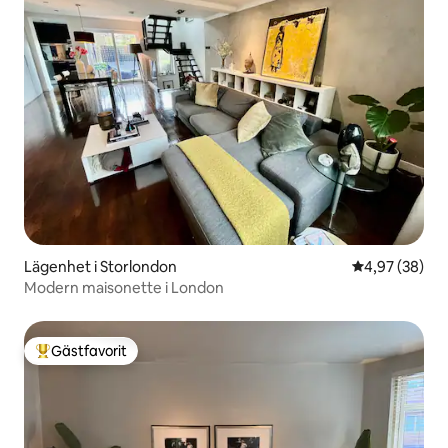
Lägenhet i Storlondon
4,97 av 5 i g
4,97 (38)
Modern maisonette i London
Gästfavorit
Populär gästfavorit