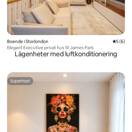
Boende i Storlondon
5 av 5 i 
5 (6)
Elegant Executive privat hus St James Park
Lägenheter med luftkonditionering
Superhost
Superhost