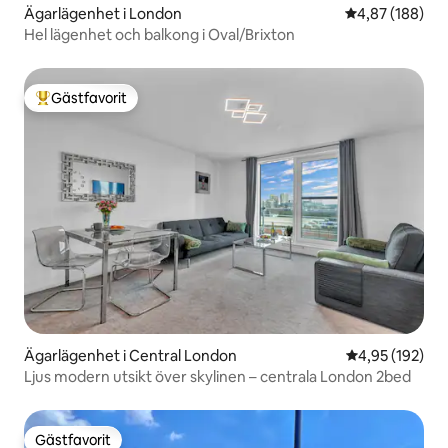
Ägarlägenhet i London
4,87 av 5 i ge
4,87 (188)
Hel lägenhet och balkong i Oval/Brixton
Gästfavorit
Populär gästfavorit
Ägarlägenhet i Central London
4,95 av 5 i ge
4,95 (192)
Ljus modern utsikt över skylinen – centrala London 2bed
Gästfavorit