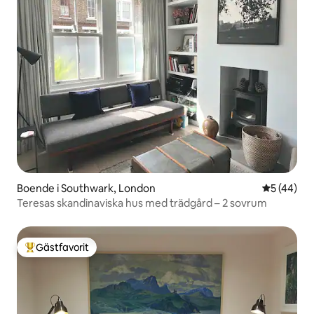
Boende i Southwark, London
5 av 5 i g
5 (44)
Teresas skandinaviska hus med trädgård – 2 sovrum
Gästfavorit
Populär gästfavorit