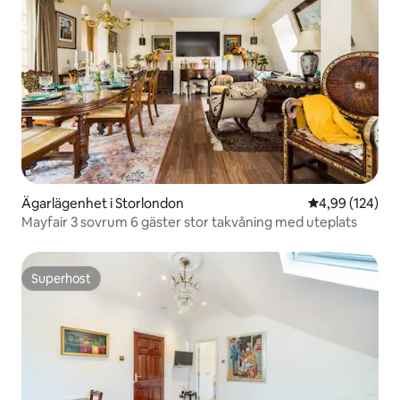
Ägarlägenhet i Storlondon
4,99 av 5 i ge
4,99 (124)
Mayfair 3 sovrum 6 gäster stor takvåning med uteplats
Superhost
Superhost