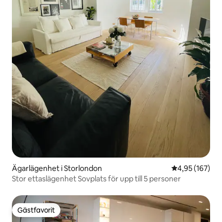
Ägarlägenhet i Storlondon
4,95 av 5 i ge
4,95 (167)
Stor ettaslägenhet Sovplats för upp till 5 personer
Gästfavorit
Gästfavorit