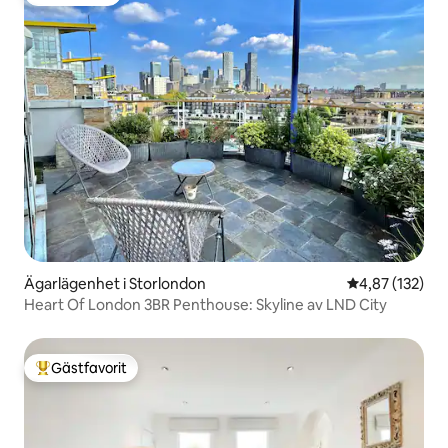
Gästfavorit
Ägarlägenhet i Storlondon
4,87 av 5 i ge
4,87 (132)
Heart Of London 3BR Penthouse: Skyline av LND City
Gästfavorit
Populär gästfavorit