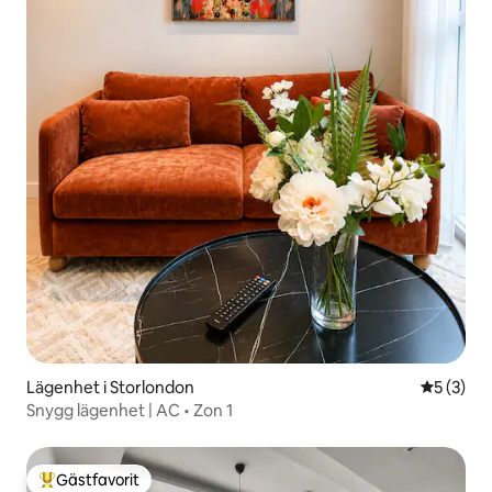
Lägenhet i Storlondon
5 av 5 i 
5 (3)
Snygg lägenhet | AC • Zon 1
Gästfavorit
Populär gästfavorit