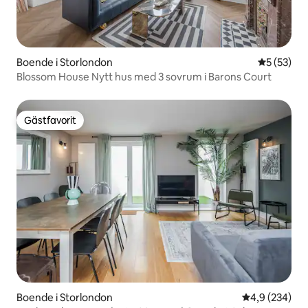
Boende i Storlondon
5 av 5 i g
5 (53)
Blossom House Nytt hus med 3 sovrum i Barons Court
Gästfavorit
Gästfavorit
Boende i Storlondon
4,9 av 5 i ge
4,9 (234)