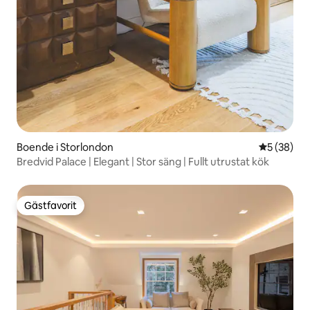
Boende i Storlondon
5 av 5 i g
5 (38)
Bredvid Palace | Elegant | Stor säng | Fullt utrustat kök
Gästfavorit
Gästfavorit