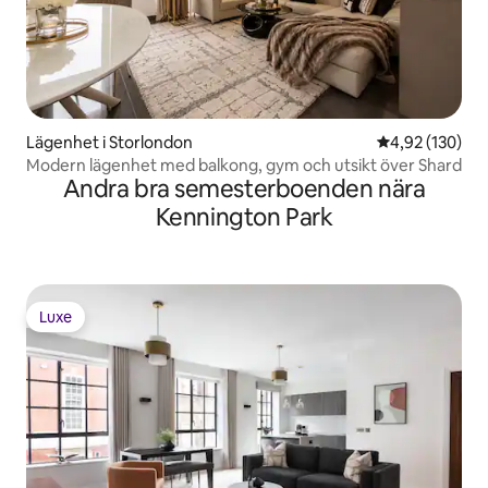
Lägenhet i Storlondon
4,92 av 5 i ge
4,92 (130)
Modern lägenhet med balkong, gym och utsikt över Shard
Andra bra semesterboenden nära
Kennington Park
Luxe
Luxe