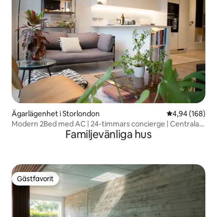
Ägarlägenhet i Storlondon
4,94 av 5 i ge
4,94 (168)
Modern 2Bed med AC | 24-timmars concierge | Centrala
Familjevänliga hus
London
Gästfavorit
Gästfavorit