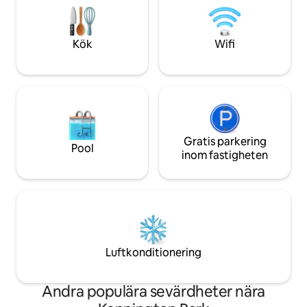
transportförbindelser och
hotellkvalitet och
toppattraktioner är alla inom räckhåll,
varje vistelse 💼 En vecka eller längre?
vilket ger dig den perfekta balansen
Skicka ett meddelan
Kök
Wifi
mellan bekvämlighet och lugn.
Gratis parkering
Pool
inom fastigheten
Luftkonditionering
Andra populära sevärdheter nära