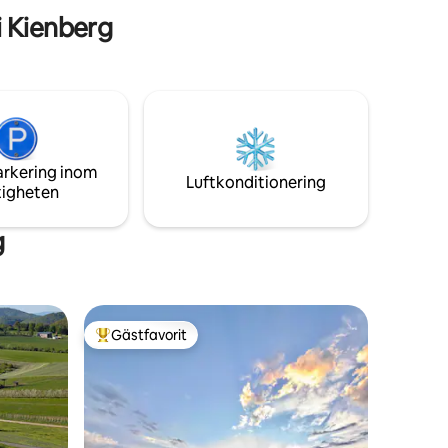
utomhusutrymmet erbjuder dig ett bord
i Kienberg
samt stolar samt grill/eldstad
arkering inom
Luftkonditionering
tigheten
g
Gästfavorit
Populär gästfavorit