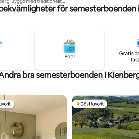
traditionellt
järnvägsstationen. Inga djur.
bekvämligheter för semesterboenden 
och naturmaterial, ger det ett
lkomnande utrymme för upp till
r
r böljande kullar, isländska
kotska Blackface-får. Perfekt
tflykter och retreater, det är
 bas för att utforska
ld och de närliggande
Gratis p
 till Tyskland, Schweiz och
Pool
fas
 🇩🇪 🇨🇭 🇫🇷
Andra bra semesterboenden i Kienber
avorit
Gästfavorit
gästfavorit
Populär gästfavorit