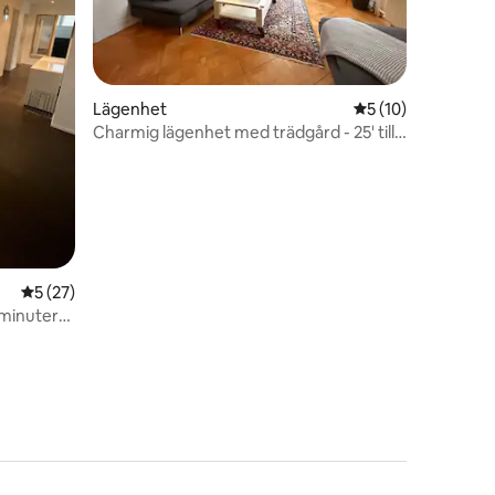
en
Lägenhet
5 av 5 i genomsnit
5 (10)
Charmig lägenhet med trädgård - 25' till
Zürich Center
5 av 5 i genomsnittligt betyg, 27 omdömen
5 (27)
 minuter