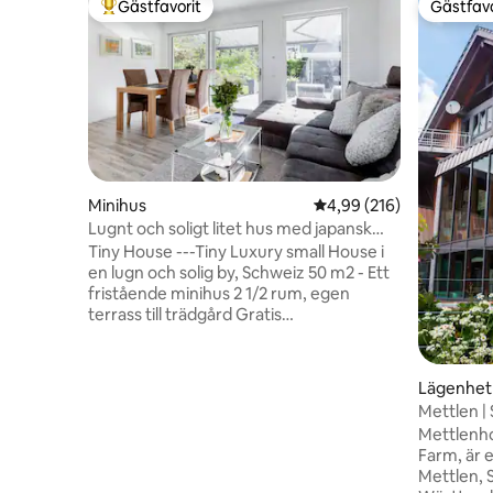
Gästfavorit
Gästfavo
Populär gästfavorit
Gästfavo
Minihus
4,99 av 5 i genomsnitt
4,99 (216)
Lugnt och soligt litet hus med japansk
touch
Tiny House ---Tiny Luxury small House i
en lugn och solig by, Schweiz 50 m2 - Ett
fristående minihus 2 1/2 rum, egen
terrass till trädgård Gratis
parkeringsplats Bästa tillgången till Basel,
Zürich, Tyskland, Frankrike, tillgång till
Autobahn 2 minuter. bara 7 minuters
Lägenhet
promenad till Eiken SBB-stationen Med
Mettlen | 
tåg till Basel 20 min till Zürich 45 min. 17 %
Alperna
Mettlenho
rabatt för veckolånga och 35 % rabatt för
Farm, är 
månadslånga vistelser GRATIS WIFI och
Mettlen, 
PARKERING, Swisscom TV Box och DVD