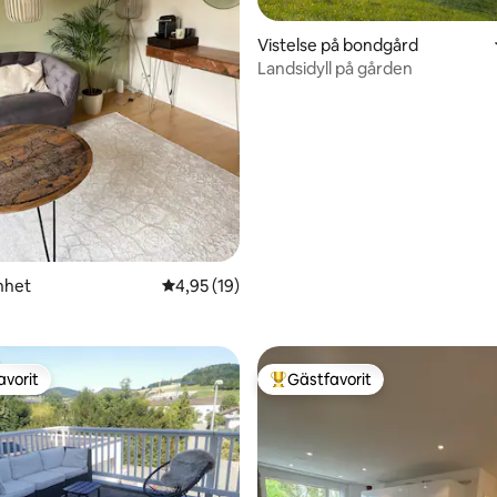
Vistelse på bondgård
Landsidyll på gården
tligt betyg, 30 omdömen
nhet
4,95 av 5 i genomsnittligt betyg, 19 omdöm
4,95 (19)
avorit
Gästfavorit
gästfavorit
Populär gästfavorit