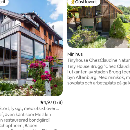
rit
Gästfavorit
rit
Populär gästfavorit
ligt betyg, 216 omdömen
Minihus
Tinyhouse ChezClaudine Natur
Avkoppling, Trädgård, Aare
Tiny House Brugg "Chez Claudin
i utkanten av staden Brugg i den
byn Altenburg. Med minikök, m
sovplats och arbetsplats på gal
utsikt, sittplats i den vildromant
trädgården, gratis parkering oc
En oas för avkoppling eller arbe
4,97 av 5 i genomsnittligt betyg, 178 omdöm
4,97 (178)
utgångspunkt för utforskning,
Stort, lyxigt, med utsikt över
sevärdheter och cykelturer. Brugg ligger
f, även känt som Mettlen
idealiskt mellan Basel, Bern och Z
en restaurerad bondgård i
3 min (bil), 7 min (cykel) eller 20 
Schopfheim, Baden-
fots är du i centrum eller på