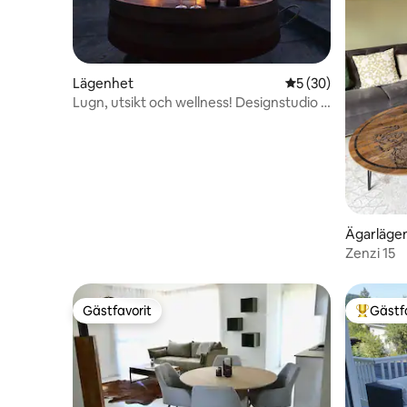
Lägenhet
5 av 5 i genomsnit
5 (30)
Lugn, utsikt och wellness! Designstudio i
det gröna
Ägarläge
Zenzi 15
Gästfavorit
Gästf
Gästfavorit
Populär 