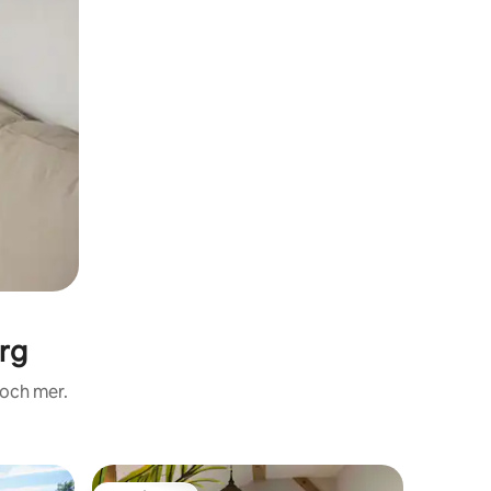
rg
 och mer.
Boende