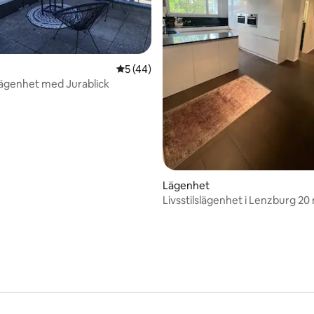
tligt betyg, 18 omdömen
5 av 5 i genomsnittligt betyg, 44 omdöm
5 (44)
ägenhet med Jurablick
Lägenhet
Livsstilslägenhet i Lenzburg 20
från Zürich