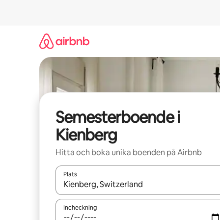
Hoppa
till
innehåll
Semesterboende i
Kienberg
Hitta och boka unika boenden på Airbnb
Plats
När resultaten är tillgängliga kan du navigera me
Incheckning