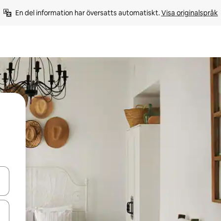
En del information har översatts automatiskt. 
Visa originalspråk
d upp- och nedåtpilarna eller utforska genom att trycka eller svepa.