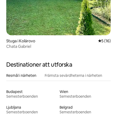
Stuga i Kolárovo
5 av 5 i g
5 (16)
Chata Gabriel
Destinationer att utforska
Resmål i närheten
Främsta sevärdheterna i närheten
Budapest
Wien
Semesterboenden
Semesterboenden
Ljubljana
Belgrad
Semesterboenden
Semesterboenden