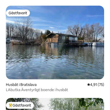
Gästfavorit
Gästfavorit
Husbåt i Bratislava
4,91 av 5 i g
4,91 (75)
LAbutka Äventyrligt boende i husbåt
Gästfavorit
Populär gästfavorit