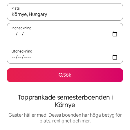
Plats
När resultaten är tillgängliga kan du navigera med upp- och ned
Incheckning
Utcheckning
Sök
Topprankade semesterboenden i
Környe
Gäster håller med: Dessa boenden har höga betyg för
plats, renlighet och mer.