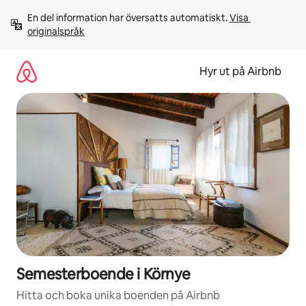
Hoppa
En del information har översatts automatiskt. 
Visa 
till
originalspråk
innehåll
Hyr ut på Airbnb
Semesterboende i Környe
Hitta och boka unika boenden på Airbnb