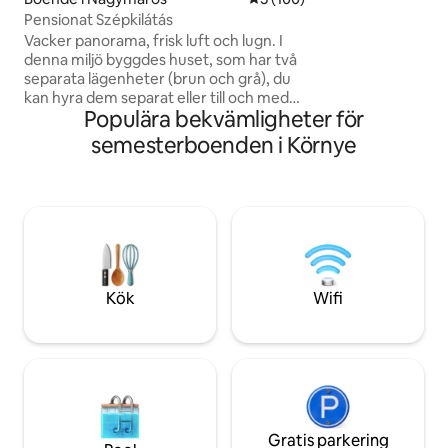
utrustade badrum
Pensionat Szépkilátás
livsmedelsbutik, a
Vacker panorama, frisk luft och lugn. I
denna miljö byggdes huset, som har två
separata lägenheter (brun och grå), du
kan hyra dem separat eller till och med
Populära bekvämligheter för
hela huset. Om du bokar via denna
annons, bokar du hela huset, dvs båda
semesterboenden i Környe
lägenheterna och du kommer att vara
ensam i huset! Du kan beundra Donau
och Visegráds slott från huset och från
vilken plats som helst i trädgården. Du
kommer att älska att njuta av båtarna
och Visegráds ljus med ett glas vin i
handen på kvällen.
Kök
Wifi
Gratis parkering