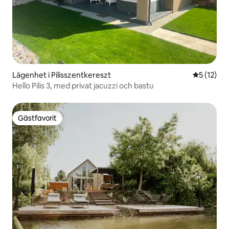
Lägenhet i Pilisszentkereszt
5 av 5 i g
5 (12)
Hello Pilis 3, med privat jacuzzi och bastu
Gästfavorit
Gästfavorit