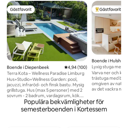
Gästfavorit
Gästfavorit
Gästfavorit
Populär gästfavor
Boende i Hulshout
Lyxig stuga med ba
Boende i Diepenbeek
4,94 av 5 i genomsnittligt bety
4,94 (100)
Varva ner och koppl
Terra Kota – Wellness Paradise Limburg
trästuga med bast
Hus+Studio+Wellness Garden: pool,
omgiven av natur 
jacuzzi, infraröd- och finsk bastu. Mysig
av det vackra nat
grillstuga. Hus (max 5 personer) med 2
Asbroek eller ge di
sovrum - 2 badrum, vardagsrum, kök.
och använda de m
Populära bekvämligheter för
Mer än 5 personer: du får också tillgång
cykel- och mounta
till lyxstudion (max 4 personer) med
semesterboenden i Kortessem
sagt, perfekt för 
badrum. Du kan använda kök och utegrill
kulinarisk och/elle
och grillstuga. För kortare vistelser kan
denna eleganta ly
gäster beställa frukost (tillgänglig i
och handdukar finn