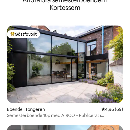
Andra bra semesterboenden i
Kortessem
Gästfavorit
Populär gästfavorit
Boende i Tongeren
4,96 av 5 i g
4,96 (69)
Semesterboende 10p med AIRCO – Publicerat i
Designbook