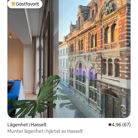
Gästfavorit
Populär gästfavorit
Lägenhet i Hasselt
4,96 av 5 i g
4,96 (67)
Munter lägenhet i hjärtat av Hasselt