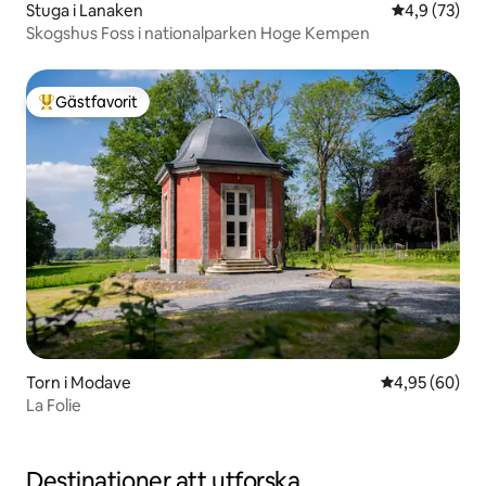
Stuga i Lanaken
4,9 av 5 i g
4,9 (73)
Skogshus Foss i nationalparken Hoge Kempen
Gästfavorit
Populär gästfavorit
Torn i Modave
4,95 av 5 i g
4,95 (60)
La Folie
Destinationer att utforska