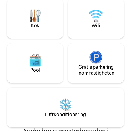
kylskåpet) och grillning eller thailändsk
laddningsstation fö
middag (självbetjäning). Soliga dagar
extra avgift och 
eller regniga dagar, du kan alltid njuta i
bokning
Terra Kota.
Kök
Wifi
Gratis parkering
Pool
inom fastigheten
Luftkonditionering