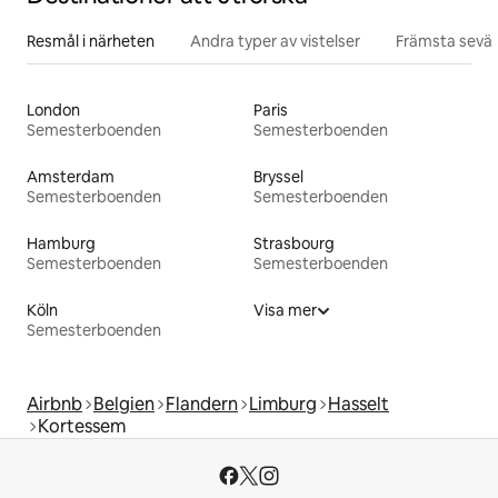
Resmål i närheten
Andra typer av vistelser
Främsta sevär
London
Paris
Semesterboenden
Semesterboenden
Amsterdam
Bryssel
Semesterboenden
Semesterboenden
Hamburg
Strasbourg
Semesterboenden
Semesterboenden
Köln
Visa mer
Semesterboenden
Airbnb
Belgien
Flandern
Limburg
Hasselt
Kortessem