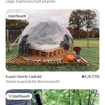
Liège: Kaptenens hytt på pråm
Gästfavorit
Gästfavorit
Kupol i Veerle-Laakdal
4,76 av 5 i ge
4,76 (175)
Vacker kupol på De Sterrenwacht
Gästfavorit
Populär gästfavorit