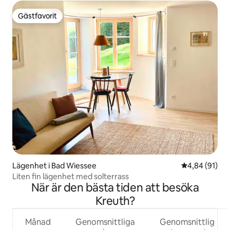
Gästfavorit
Gästfavorit
Lägenhet i Bad Wiessee
4,84 av 5 i g
4,84 (91)
Liten fin lägenhet med solterrass
När är den bästa tiden att besöka
Kreuth?
Månad
Genomsnittliga
Genomsnittlig