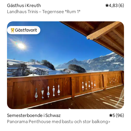
Gästhus i Kreuth
4,83 av 5 i 
4,83 (6)
Landhaus Trinis – Tegernsee *Rum 1*
Gästfavorit
Populär gästfavorit
Semesterboende i Schwaz
5 av 5 i g
5 (96)
Panorama Penthouse med bastu och stor balkong>