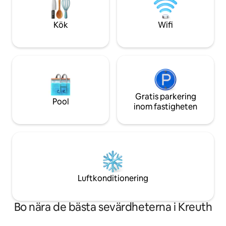
välbefinnande. Ac
stenkast bort till fots!
största sjön i Tyro
Kök
Wifi
Gratis parkering
Pool
inom fastigheten
Luftkonditionering
Bo nära de bästa sevärdheterna i Kreuth