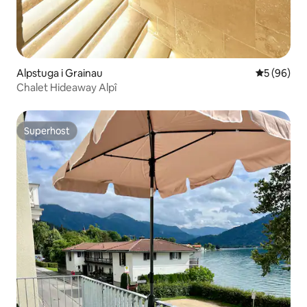
Alpstuga i Grainau
5 av 5 i g
5 (96)
Chalet Hideaway Alpî
Superhost
Superhost