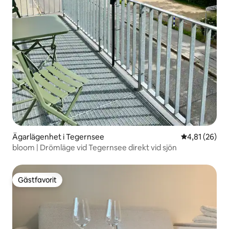
Ägarlägenhet i Tegernsee
4,81 av 5 i g
4,81 (26)
bloom | Drömläge vid Tegernsee direkt vid sjön
Gästfavorit
Gästfavorit