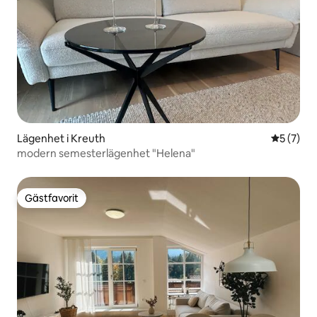
Lägenhet i Kreuth
5 av 5 i 
5 (7)
modern semesterlägenhet "Helena"
Gästfavorit
Gästfavorit