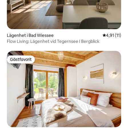
Lägenhet i Bad Wiessee
4,91 av 5 i 
4,91 (11)
Flow Living: Lägenhet vid Tegernsee I Bergblick
Gästfavorit
Gästfavorit