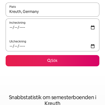
Plats
När resultaten är tillgängliga kan du navigera med upp- och ned
Incheckning
Utcheckning
Sök
Snabbstatistik om semesterboenden i
Kreuth