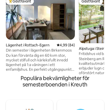
Gästfavorit
Gästfavorit
Populär gästfavorit
Gästfavorit
Lägenhet i Rottach-Egern
4,99 av 5 i genomsnittligt bet
4,99 (84)
Alpstuga i Steinb
Din semester i lägenheten Birkenmoos
an
Fritidshus vid bäc
Du kan förvänta dig en 60 kvm stor,
Steinberg am Rofan
mycket stilfull och kärleksfullt inredd
kvalitetsutmärkel
lägenhet på 1:a våningen i ett
erbjuder lugn och 
enfamiljshus. En perfekt utgångspunkt
oförstört natur- o
för alla typer av aktiviteter: Promenera
Populära bekvämligheter för
över 1000 meter ö
längs den pittoreska Rottach-Damm - på
utsikten över bäc
15 minuter är du i stadens centrum, på
semesterboenden i Kreuth
dagen avslutar dagen. Boendet bjuder in
20 minuter vid sjön. Du kan också nå våra
dig att laga mat 
underbara längdskidspår till fots. Det är
mycket högkvalita
bara en kort bilresa på 10 minuter till
Blandningen av de
skidområdet Sutten/Spitzing. Till
omedelbart en at
skogsfestivalen "Lori Feichta" - ett