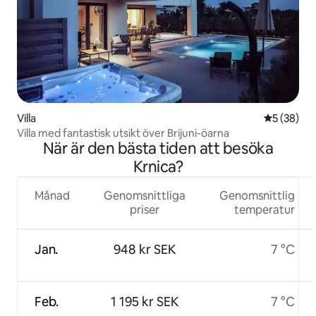
Villa
5 av 5 i g
5 (38)
Villa med fantastisk utsikt över Brijuni-öarna
När är den bästa tiden att besöka
Krnica?
Månad
Genomsnittliga
Genomsnittlig
priser
temperatur
Jan.
948 kr SEK
7 °C
Feb.
1 195 kr SEK
7 °C