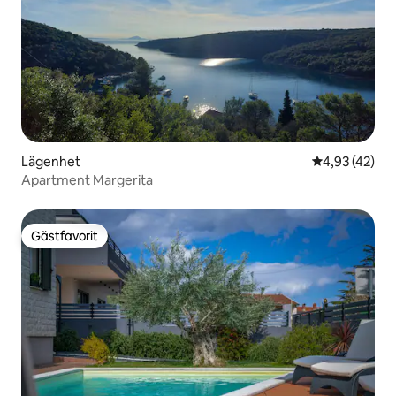
Lägenhet
4,93 av 5 i g
4,93 (42)
Apartment Margerita
Gästfavorit
Gästfavorit