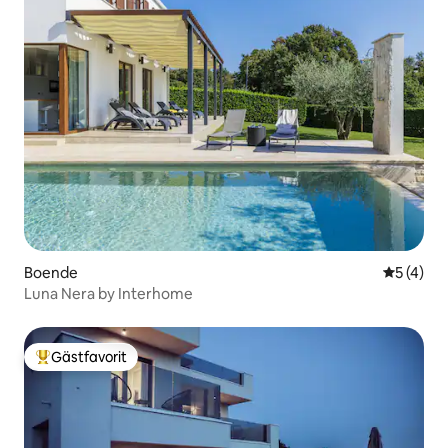
Boende
5 av 5 i 
5 (4)
Luna Nera by Interhome
Gästfavorit
Populär gästfavorit