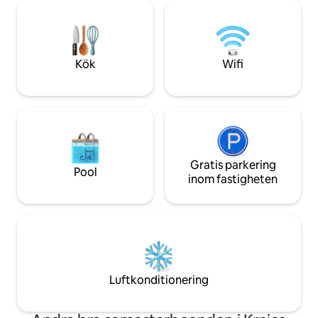
Närliggande cykelvägar och stränder
min vistelse är flex
ligger bara 5 km bort, restauranger och
du skickar en förf
butiker ligger 500 meter bort. Detta hus
din tillgänglighet.
erbjuder en komplett och
tillfredsställande semesterupplevelse.
Kök
Wifi
Gratis parkering
Pool
inom fastigheten
Luftkonditionering