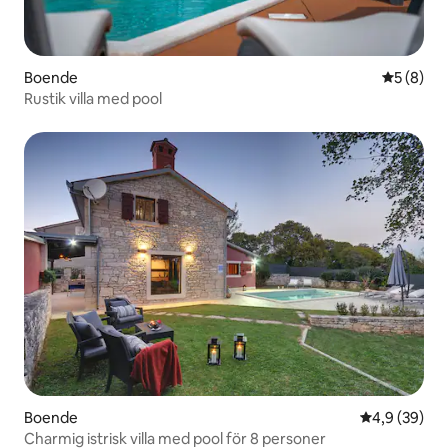
Boende
5 av 5 i 
5 (8)
Rustik villa med pool
Boende
4,9 av 5 i g
4,9 (39)
Charmig istrisk villa med pool för 8 personer