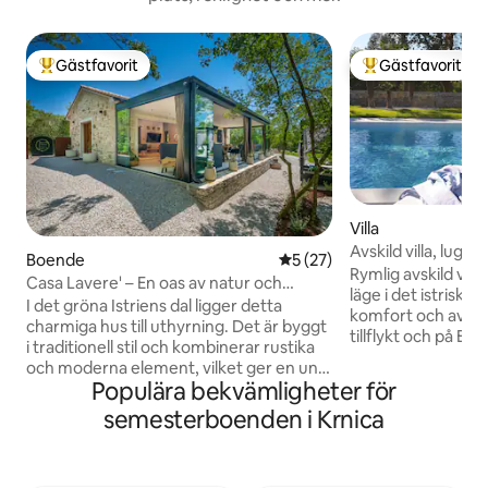
Gästfavorit
Gästfavorit
Populär gästfavorit
Populär gästfavor
Villa
Avskild villa, lugn,
Boende
5 av 5 i genomsnittligt be
5 (27)
husdjursvänlig
Rymlig avskild villa 
Casa Lavere' – En oas av natur och
läge i det istriska
autenticitet
I det gröna Istriens dal ligger detta
komfort och avkop
charmiga hus till uthyrning. Det är byggt
tillflykt och på Easy
i traditionell stil och kombinerar rustika
intressepunkter. I
och moderna element, vilket ger en unik
område, erbjuder v
Populära bekvämligheter för
och välkomnande atmosfär. Bara 300
och säker komfort 
meter från byn erbjuder den en oas av
semesterboenden i Krnica
Under perioden ju
lugn och avkoppling. Det är utformat för
dagen lördag och f
att rymma fyra personer och är perfekt
7 nätter vänligen 
för familjer eller små grupper av vänner.
Andra månader, in