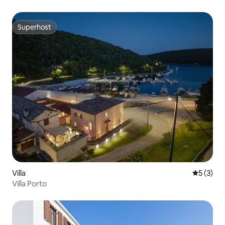
Superhost
Superhost
Villa
5 av 5 i 
5 (3)
Villa Porto