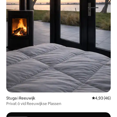
Stuga i Reeuwijk
4,93 av 5 i g
4,93 (46)
Privat ö vid Reeuwijkse Plassen