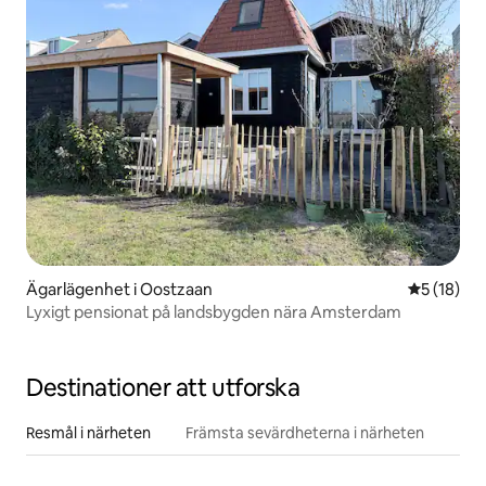
Ägarlägenhet i Oostzaan
5 av 5 i g
5 (18)
Lyxigt pensionat på landsbygden nära Amsterdam
Destinationer att utforska
Resmål i närheten
Främsta sevärdheterna i närheten