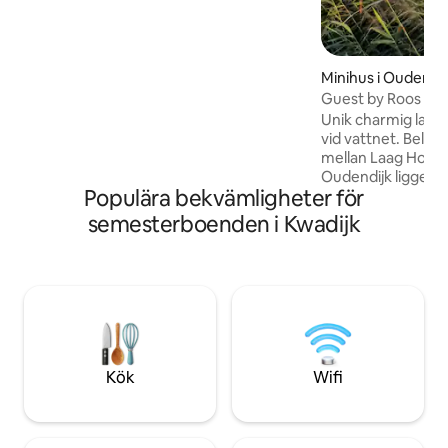
Busshållplatsen ligger mindre än 90
meter från lägenheten. Med bil 19
minuter till centralstationen. Utmärkt
läge för cykling, Beemster polder ligger
bara 500 meter bort.
Minihus i Oudendij
Guest by Roos
Unik charmig lantl
vid vattnet. Beläget på en idyllisk dike
mellan Laag Holla
Oudendijk ligger 
Populära bekvämligheter för
Alkmaar. 30 km f
Stugan: soffa, mat
semesterboenden i Kwadijk
med tillbehör. Bad
handfat. Dubbelsä
Klimatkontroll, sm
Självförsörjande m
Terrass: 2 lounge-
bistrouppsättning.
av bil och cyklar.
och olika restaura
Kök
Wifi