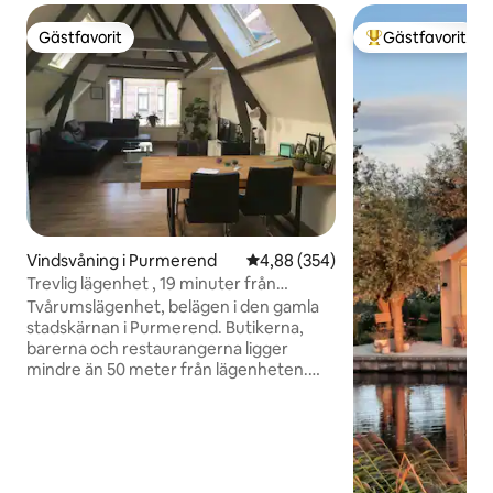
Gästfavorit
Gästfavorit
Gästfavorit
Populär gästfavor
Vindsvåning i Purmerend
4,88 av 5 i genomsnittligt bety
4,88 (354)
Trevlig lägenhet , 19 minuter från
centrala Amsterdam
Tvårumslägenhet, belägen i den gamla
stadskärnan i Purmerend. Butikerna,
barerna och restaurangerna ligger
mindre än 50 meter från lägenheten.
Incheckning är självincheckning med
nyckelskåp. Utmärkt bussförbindelse till
Amsterdams centrum ( 19 min.) 2 till 8
gånger i timmen. Eller till huvudstationen
Subway i Amsterdam North ( 16 min).