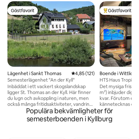
Gästfavorit
Gästfavorit
Gästfavorit
Populär gästfavor
Lägenhet i Sankt Thomas
4,85 av 5 i genomsnittligt bet
4,85 (121)
Boende i Wittlich
Semesterlägenhet "An der Kyll"
HTS Haus Tropica 
bubbelpool
Inbäddat i ett vackert skogslandskap
Det mysiga friståe
ligger St. Thomas an der Kyll. Här finner
m²) inbjuder dig a
du lugn och avkoppling i naturen, men
kvar. Förutom ett 
också många fritidsaktiviteter, vandring,
kännetecknas det 
Populära bekvämligheter för
cykling och fiskemöjligheter ligger precis
uppmärksamhet på 
utanför dörren. Bekväm ljus lägenhet
en bäddsoffa, så 2
semesterboenden i Kyllburg
3*** DTV, (80m²) på vinden med trädgård
Trädgården stöde
sittplatser och grill. Beläget direkt i
uppvärmd bubbelpo
utkanten av Kyll och skog utan
Weber-grill och 85