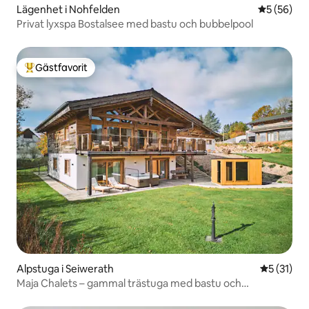
Lägenhet i Nohfelden
5 av 5 i g
5 (56)
Privat lyxspa Bostalsee med bastu och bubbelpool
Gästfavorit
Populär gästfavorit
Alpstuga i Seiwerath
5 av 5 i g
5 (31)
Maja Chalets – gammal trästuga med bastu och
bubbelpool