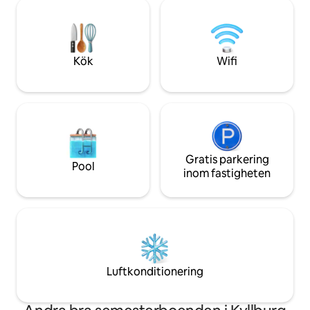
transittrafik. Lägenheten är direkt
fitnesscenter med
tillgänglig från utsidan via trapphuset,
och underhållning
har en parkeringsplats, förvaringsplats
kan hyras på plats.
för cyklar eller motorcyklar. För
Respirada.
information och information finns vi på
Kök
Wifi
plats och hjälper er gärna med att
planera vandringar och utflykter.
Utomhuspool i Kyllburg;
Fritidsäventyrsbassäng Kaskad och
guidade turer i Bitburger Brauerei; 18-
håls golfbana i Burbach Under
fiskesäsongen från 15 mars till 15 oktober
kan sportfiskare med ett giltigt federalt
Gratis parkering
Pool
fiskekort köpa fiskekort för Kyll från
inom fastigheten
värden. En attraktion är det
cisterciensiska klostret St Thomas, idag
en reträtt hus av stiftet Trier.
Luftkonditionering