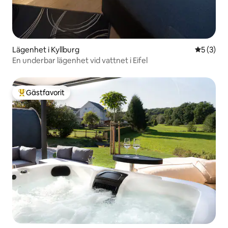
Lägenhet i Kyllburg
5 av 5 i 
5 (3)
En underbar lägenhet vid vattnet i Eifel
Gästfavorit
Populär gästfavorit