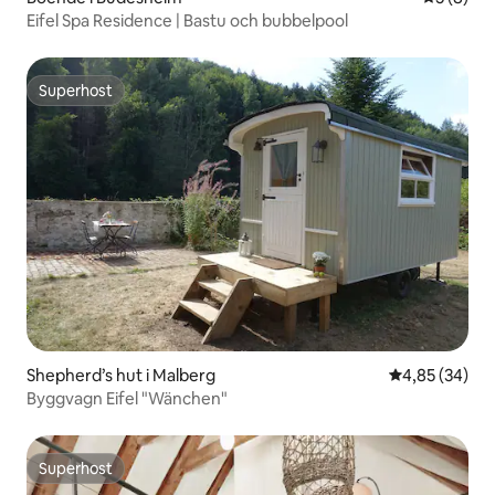
Eifel Spa Residence | Bastu och bubbelpool
Superhost
Superhost
Shepherd’s hut i Malberg
4,85 av 5 i g
4,85 (34)
Byggvagn Eifel "Wänchen"
Superhost
Superhost