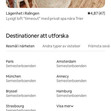
Lägenhet i Ralingen
4,87 av 5 i g
4,87 (47)
Lyxigt loft "timeout" med privat spa nära Trier
Destinationer att utforska
Resmål i närheten
Andra typer av vistelser
Främsta sevär
Paris
Amsterdam
Semesterboenden
Semesterboenden
München
Annecy
Semesterboenden
Semesterboenden
Bryssel
Hamburg
Semesterboenden
Semesterboenden
Strasbourg
Visa mer
Semesterboenden