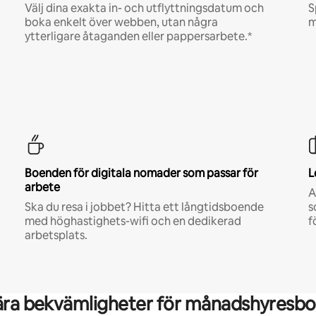
Välj dina exakta in- och utflyttningsdatum och
S
boka enkelt över webben, utan några
m
ytterligare åtaganden eller pappersarbete.*
Boenden för digitala nomader som passar för
L
arbete
A
Ska du resa i jobbet? Hitta ett långtidsboende
s
med höghastighets-wifi och en dedikerad
f
arbetsplats.
ära bekvämligheter för månadshyresbo