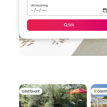
Utcheckning
Sök
Gästfavorit
Gästf
Gästfavorit
Populär 