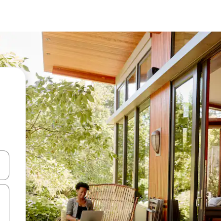
d upp- och nedåtpilarna eller utforska genom att trycka eller svepa.