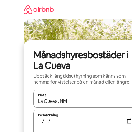
Hoppa
till
innehåll
Månadshyresbostäder i
La Cueva
Upptäck långtidsuthyrning som känns som
hemma för vistelser på en månad eller längre.
Plats
När resultaten är tillgängliga kan du navigera me
Incheckning