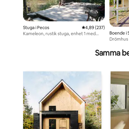
Stuga i Pecos
4,89 av 5 i genomsnitt
4,89 (237)
Boende i 
Kameleon, rustik stuga, enhet 1 med
Drömhus |
privat däck
tunnland
Samma be