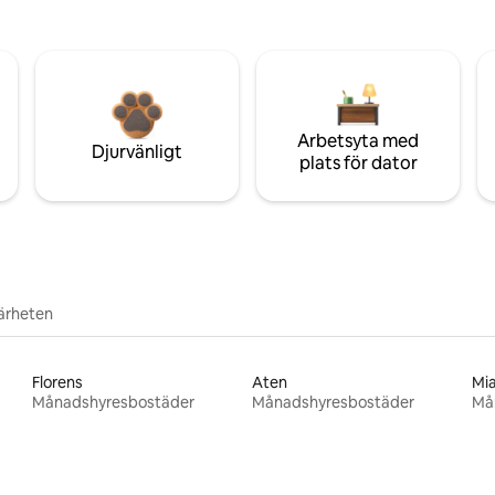
Arbetsyta med
Djurvänligt
plats för dator
närheten
Florens
Aten
Mi
Månadshyresbostäder
Månadshyresbostäder
Må