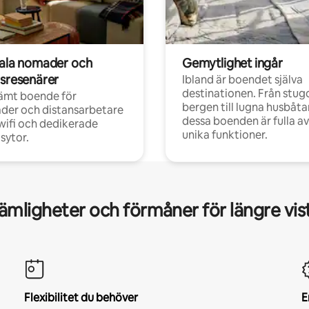
tala nomader och
Gemytlighet ingår
rsresenärer
Ibland är boendet själva
destinationen. Från stugo
ämt boende för
bergen till lugna husbåtar
der och distansarbetare
dessa boenden är fulla av
ifi och dedikerade
unika funktioner.
sytor.
mligheter och förmåner för längre vis
Flexibilitet du behöver
E