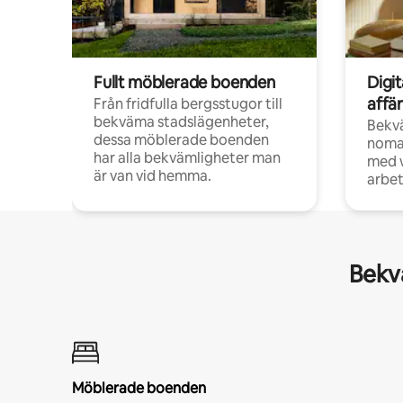
Fullt möblerade boenden
Digi
affä
Från fridfulla bergsstugor till
bekväma stadslägenheter,
Bekv
dessa möblerade boenden
noma
har alla bekvämligheter man
med w
är van vid hemma.
arbet
Bekvä
Möblerade boenden