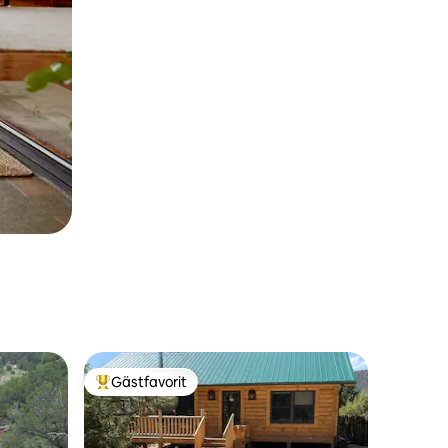
Gästfavorit
Populär gästfavorit