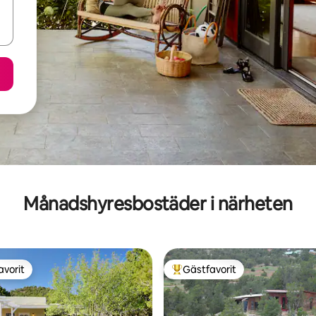
Månadshyresbostäder i närheten
avorit
Gästfavorit
gästfavorit
Populär gästfavorit