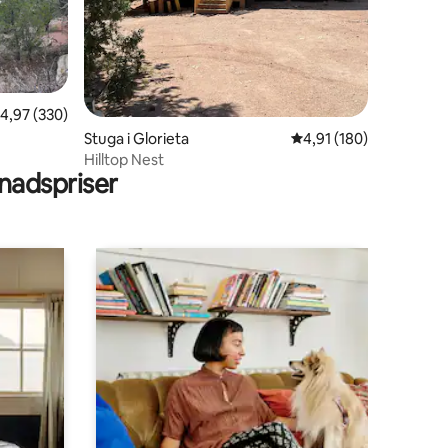
en
,97 av 5 i genomsnittligt betyg, 330 omdömen
4,97 (330)
Stuga i Glorieta
4,91 av 5 i genomsnitt
4,91 (180)
Hilltop Nest
adspriser