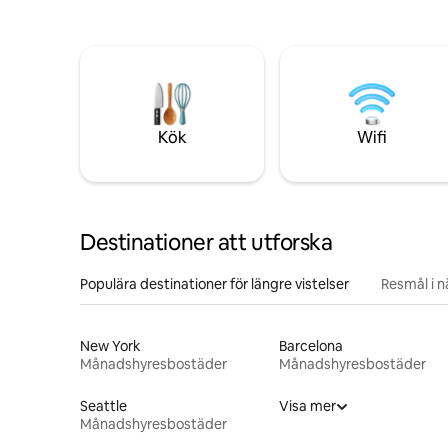
Kök
Wifi
Destinationer att utforska
Populära destinationer för längre vistelser
Resmål i 
New York
Barcelona
Månadshyresbostäder
Månadshyresbostäder
Seattle
Visa mer
Månadshyresbostäder