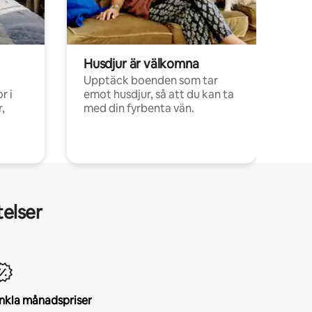
Husdjur är välkomna
Upptäck boenden som tar
r i
emot husdjur, så att du kan ta
,
med din fyrbenta vän.
telser
nkla månadspriser