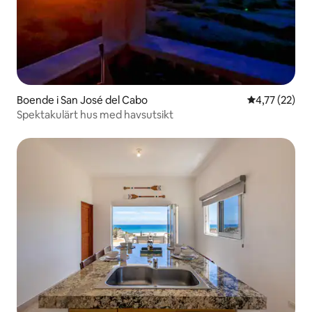
Boende i San José del Cabo
4,77 av 5 i g
4,77 (22)
Spektakulärt hus med havsutsikt