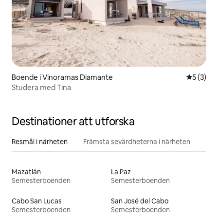
Boende i Vinoramas Diamante
5 av 5 i 
5 (3)
Studera med Tina
Destinationer att utforska
Resmål i närheten
Främsta sevärdheterna i närheten
Mazatlán
La Paz
Semesterboenden
Semesterboenden
Cabo San Lucas
San José del Cabo
Semesterboenden
Semesterboenden