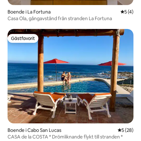
Boende i La Fortuna
5 av 5 i 
5 (4)
Casa Ola, gångavstånd från stranden La Fortuna
Gästfavorit
Gästfavorit
Boende i Cabo San Lucas
5 av 5 i g
5 (28)
CASA de la COSTA * Drömliknande flykt till stranden *