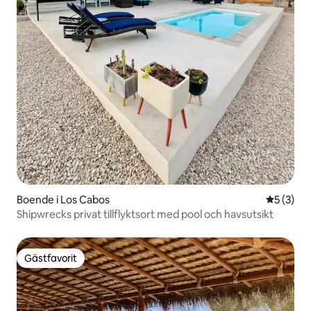
Boende i Los Cabos
5 av 5 i 
5 (3)
Shipwrecks privat tillflyktsort med pool och havsutsikt
Gästfavorit
Gästfavorit