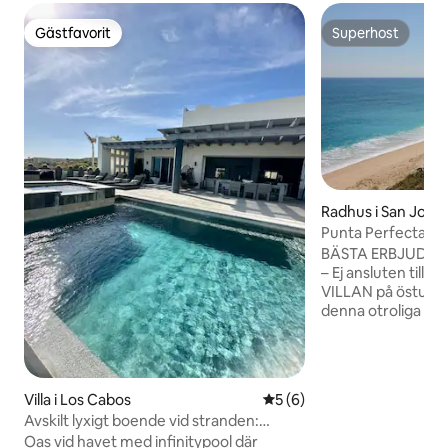
Gästfavorit
Superhost
Gästfavorit
Superhost
Radhus i San José
Punta Perfecta Para
BÄSTA ERBJUDAN
– Ej ansluten till 
VILLAN på östudden.
denna otroliga och f
Nyrenoverad med n
diskmaskin!Få kon
och koppla bort di
egna avskilda strä
Villa i Los Cabos
5 av 5 i genomsnittligt b
5 (6)
stjärnorna på natt
Avskilt lyxigt boende vid stranden:
vara omgiven av n
infinitypool/surfing
Oas vid havet med infinitypool där
skönhet som Baja har