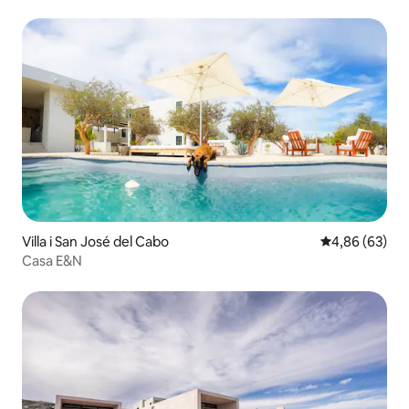
Villa i San José del Cabo
4,86 av 5 i g
4,86 (63)
Casa E&N