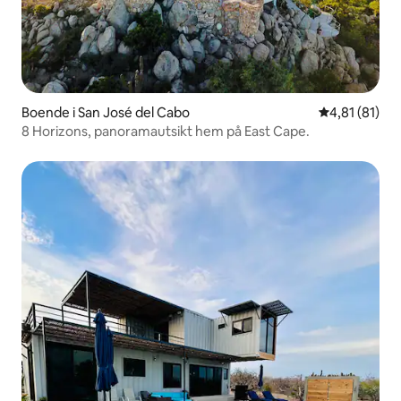
Boende i San José del Cabo
4,81 av 5 i g
4,81 (81)
8 Horizons, panoramautsikt hem på East Cape.