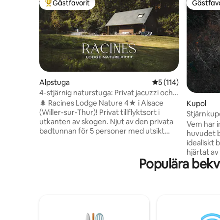
Gästfavorit
Gästfavo
Populär gästfavorit
Gästfavo
Alpstuga
5 av 5 i genomsnitt
5 (114)
4-stjärnig naturstuga: Privat jacuzzi och
skogsutsikt
🌲 Racines Lodge Nature 4★ i Alsace
Kupol
(Willer-sur-Thur)! Privat tillflyktsort i
Stjärnkup
utkanten av skogen. Njut av den privata
i Gérard
Vem har i
badtunnan för 5 personer med utsikt
huvudet b
över Vogeserna och brasan.
idealiskt
Premiumkomfort, fullt utrustat: lakan,
hjärtat a
handdukar och välkomstpaket för att
Populära bekv
alla grann
påbörja vistelsen (kaffe och te,
på en trät
tvättmedel, diskmaskinstabletter,
hjärtat a
toalettpapper osv.). Perfekt för
batteriern
par/familjer. Vandringar vid foten av
harmonisk
lodgen, nära skidåkning och vinvägen.
natten fal
Privat parkering, tågstationen ligger 5
säng, beu