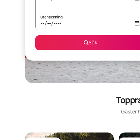
Utcheckning
Sök
Toppr
Gäster h