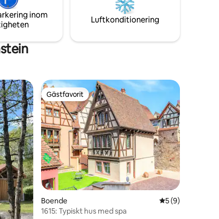
Svit exklusivt reserverad för vuxna.
ka,
arkering inom
Luftkonditionering
tigheten
stein
Gästfavorit
Gästfavorit
Boende
5 av 5 i genomsni
5 (9)
1615: Typiskt hus med spa