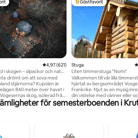
rit
Gästfavorit
rit
Populär gästfavorit
ligt betyg, 114 omdömen
4,97 av 5 i genomsnittligt betyg, 621 omdöm
4,97 (621)
Stuga
4
ol i skogen – alpackor och natur
Liten timmerstuga "Nomi"
mer
nte drömt om att sova med
Välkommen till vår lilla timmers
land stjärnorna? Kupolen är
hjärtat av bergsområdet Vosges
 belägen 840 meter över havet i
Frankrike. Njut av en mysig inr
v Vogesernas skog, isolerad från
din vistelse med vänner eller so
ämligheter för semesterboenden i Kru
ar, för optimal lugn. Den ligger
Platsen är utrustad med ett kö
errass, nedanför vår gård och i
som gör att du kan förbereda e
v alpackaparken, kom och ladda
maträtt, ett badrum, toaletter 
a på en plats som är lika
sovrum på bottenvåningen. Oa
 som den är estetisk. När
du kommer för att koppla av ell
ler, bekvämt installerad i din
långa vandringar i de omgivan
ndra dig över det fascinerande
välkomnar vi dig gärna. Vi kan h