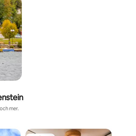
nstein
 och mer.
Ägarläge