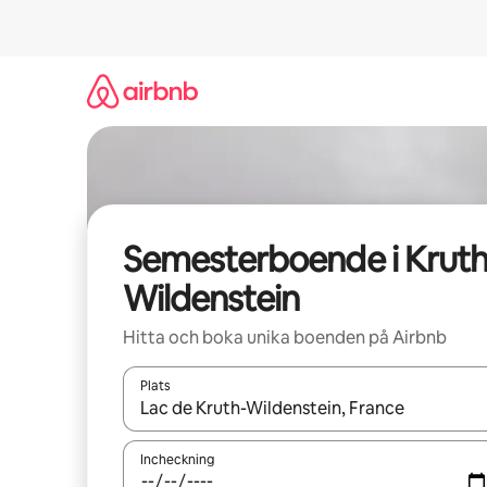
Hoppa
till
innehåll
Semesterboende i Kruth
Wildenstein
Hitta och boka unika boenden på Airbnb
Plats
När resultaten är tillgängliga kan du navigera me
Incheckning