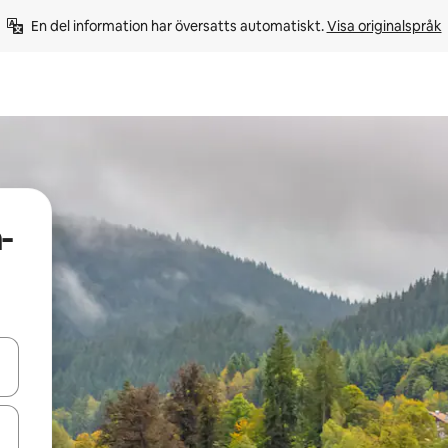
En del information har översatts automatiskt. 
Visa originalspråk
-
d upp- och nedåtpilarna eller utforska genom att trycka eller svepa.