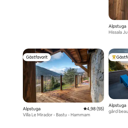
Alpstuga
Hissala J
sjöutsikt
Gästfavorit
Gästf
Gästfavorit
Populär 
Alpstuga
Alpstuga
4,98 av 5 i genomsnit
4,98 (55)
gård beau
Villa Le Mirador - Bastu - Hammam