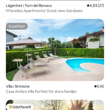
Lägenhet i Torri del Benaco
4,93 av 5 i g
4,93 (27)
Il Paradiso Apartments/ Great view Gardasee
Superhost
Superhost
Villa i Sirmione
5 av 5 i 
5 (4)
Casa Ambra Villa Perfekt för stora familjer
Gästfavorit
Populär gästfavorit