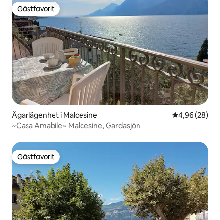
Gästfavorit
Gästfavorit
Ägarlägenhet i Malcesine
4,96 av 5 i g
4,96 (28)
~Casa Amabile~ Malcesine, Gardasjön
Gästfavorit
Gästfavorit