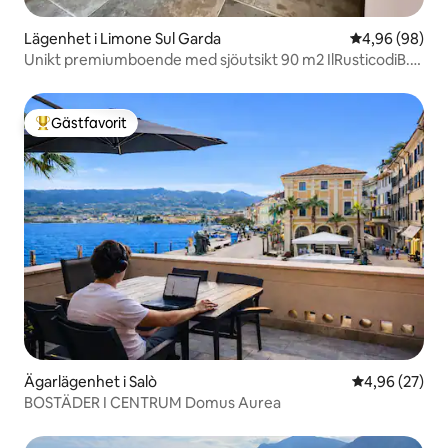
Lägenhet i Limone Sul Garda
4,96 av 5 i g
4,96 (98)
Unikt premiumboende med sjöutsikt 90 m2 IlRusticodiB.
Apart.
Gästfavorit
Populär gästfavorit
Ägarlägenhet i Salò
4,96 av 5 i g
4,96 (27)
BOSTÄDER I CENTRUM Domus Aurea