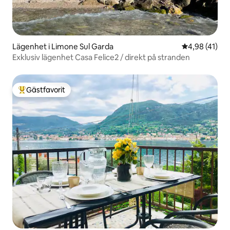
Lägenhet i Limone Sul Garda
4,98 av 5 i g
4,98 (41)
Exklusiv lägenhet Casa Felice2 / direkt på stranden
Gästfavorit
Populär gästfavorit