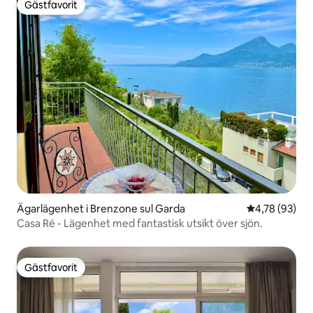
Gästfavorit
Gästfavorit
Ägarlägenhet i Brenzone sul Garda
4,78 av 5 i g
4,78 (93)
Casa Ré - Lägenhet med fantastisk utsikt över sjön.
Gästfavorit
Gästfavorit