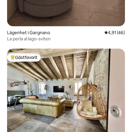
Lägenhet i Gargnano
4,91 av 5 i g
4,91 (46)
La perla al lago-sviten
Gästfavorit
Populär gästfavorit