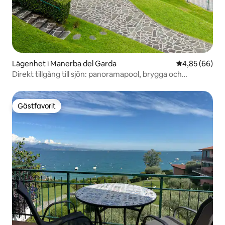
Lägenhet i Manerba del Garda
4,85 av 5 i g
4,85 (66)
Direkt tillgång till sjön: panoramapool, brygga och
parkering
Gästfavorit
Gästfavorit