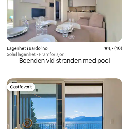
Lägenhet i Bardolino
4,7 av 5 i g
4,7 (40)
Soleil lägenhet - Framför sjön!
Boenden vid stranden med pool
Gästfavorit
Gästfavorit