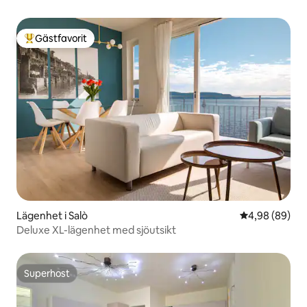
Gästfavorit
Populär gästfavorit
Lägenhet i Salò
4,98 av 5 i g
4,98 (89)
Deluxe XL-lägenhet med sjöutsikt
Superhost
Superhost