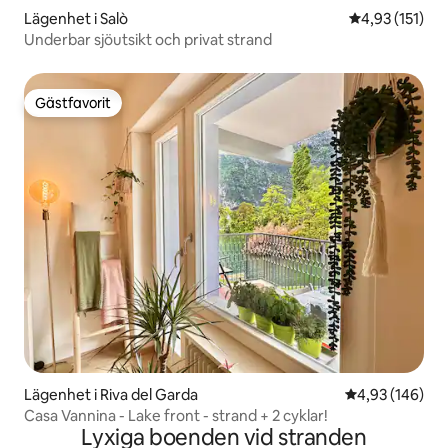
Lägenhet i Salò
4,93 av 5 i ge
4,93 (151)
Underbar sjöutsikt och privat strand
Gästfavorit
Gästfavorit
Lägenhet i Riva del Garda
4,93 av 5 i ge
4,93 (146)
Casa Vannina - Lake front - strand + 2 cyklar!
Lyxiga boenden vid stranden