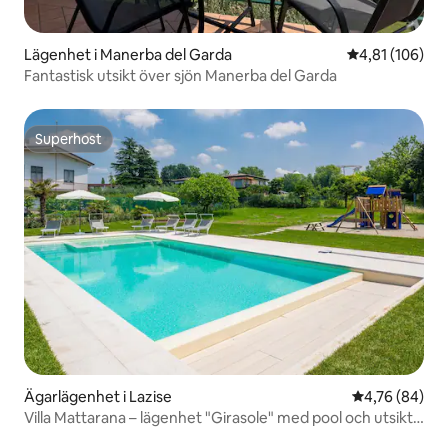
Lägenhet i Manerba del Garda
4,81 av 5 i ge
4,81 (106)
Fantastisk utsikt över sjön Manerba del Garda
Superhost
Superhost
Ägarlägenhet i Lazise
4,76 av 5 i g
4,76 (84)
Villa Mattarana – lägenhet "Girasole" med pool och utsikt
över sjön