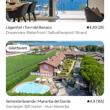
Lägenhet i Torri del Benaco
4,93 av 5 i g
4,93 (29)
Dreamview Waterfront | Saltvattenpool | Strand
Gästfavorit
Gästfavorit
Semesterboende i Manerba del Garda
4,9 av 5 i ge
4,9 (165)
Gardasjön 300 meter - Hus i Manerba