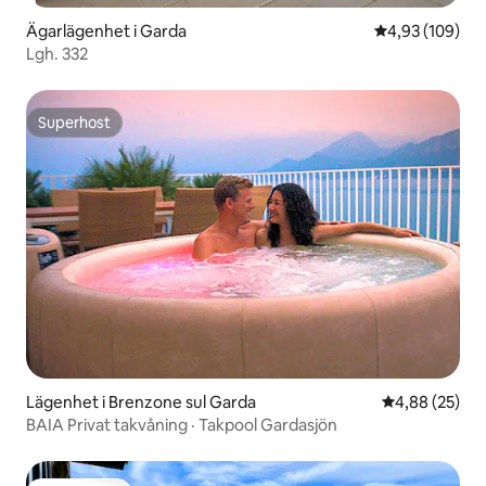
Ägarlägenhet i Garda
4,93 av 5 i ge
4,93 (109)
Lgh. 332
Superhost
Superhost
Lägenhet i Brenzone sul Garda
4,88 av 5 i g
4,88 (25)
BAIA Privat takvåning · Takpool Gardasjön