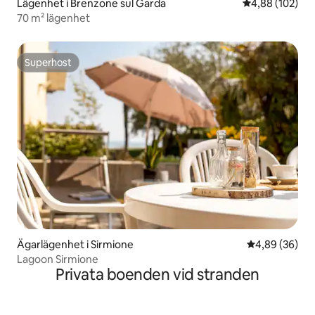
Lägenhet i Brenzone sul Garda
4,88 av 5 i ge
4,88 (102)
70 m² lägenhet
Superhost
Superhost
Ägarlägenhet i Sirmione
4,89 av 5 i g
4,89 (36)
Lagoon Sirmione
Privata boenden vid stranden