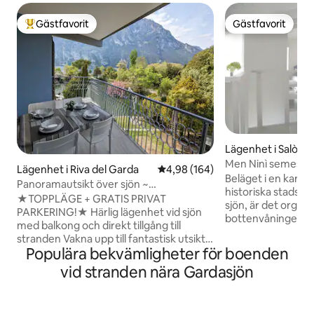
Gästfavorit
Gästfavorit
Populär gästfavorit
Gästfavorit
Lägenhet i Salò
Men Ninì semeste
Lägenhet i Riva del Garda
4,98 av 5 i genomsnittligt bety
4,98 (164)
CINiT017170C27
Beläget i en karakt
Panoramautsikt över sjön ~
historiska stadskä
strandlägenhet med parkering
★TOPPLÄGE + GRATIS PRIVAT
sjön, är det organi
PARKERING!★ Härlig lägenhet vid sjön
bottenvåningen fin
med balkong och direkt tillgång till
vardagsrum med 
stranden Vakna upp till fantastisk utsikt i
stenväggar och a
Populära bekvämligheter för boenden
denna mysiga lägenhet, perfekt belägen
ett pentry, ett n
precis vid sjön. Njut av ditt morgonkaffe
vid stranden nära Gardasjön
rymlig dusch, ett 
på den privata balkongen och nå
tvättmaskin/torkt
stranden med bara några steg.
på andra våningen, 
Lägenheten erbjuder ett sovrum med
sovrum med en du