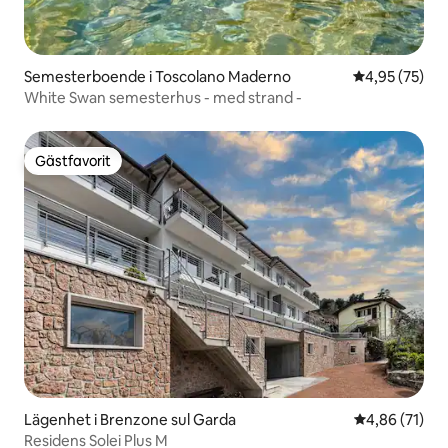
Semesterboende i Toscolano Maderno
4,95 av 5 i g
4,95 (75)
White Swan semesterhus - med strand -
Gästfavorit
Gästfavorit
Lägenhet i Brenzone sul Garda
4,86 av 5 i g
4,86 (71)
Residens Solei Plus M