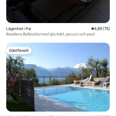
Lägenhet i Pai
4,89 av 5 i g
4,89 (75)
Residens Bellavista med sjöutsikt, jacuzzi och pool
Gästfavorit
Gästfavorit