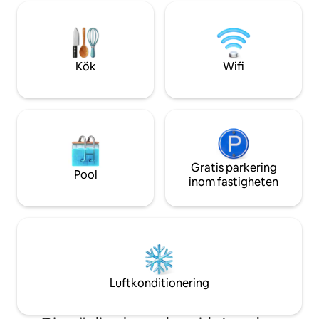
dubbelsäng, vardagsrum med
luftkonditionering
våningssängar, ett badrum och en
enkelsäng (70 euro
kokvrå. - Gratis, privat parkering -
gratis spjälsäng.
Handdukar och sängkläder ingår - Stor
trädgård (delas med boende) - Direkt
Kök
Wifi
tillgång till stranden
Gratis parkering
Pool
inom fastigheten
Luftkonditionering