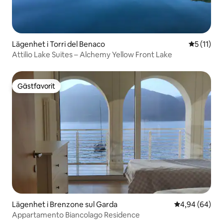
Lägenhet i Torri del Benaco
5 av 5 i 
5 (11)
Attilio Lake Suites – Alchemy Yellow Front Lake
Gästfavorit
Gästfavorit
Lägenhet i Brenzone sul Garda
4,94 av 5 i g
4,94 (64)
Appartamento Biancolago Residence