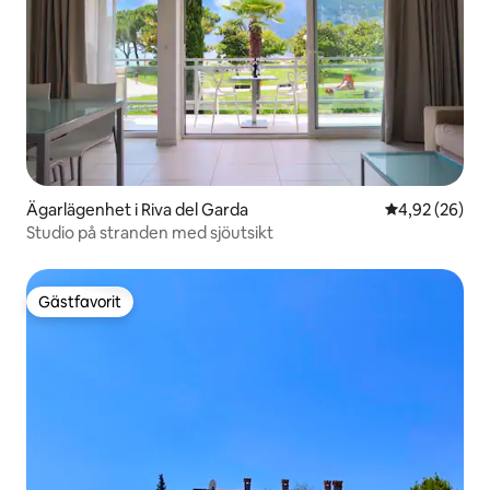
Ägarlägenhet i Riva del Garda
4,92 av 5 i g
4,92 (26)
Studio på stranden med sjöutsikt
Gästfavorit
Gästfavorit