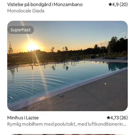
Vistelse på bondgård i Monzambano
4,9 av 5 i g
4,9 (20)
Monolocale Giada
Superhost
Superhost
Minihus i Lazise
4,73 av 5 i g
4,73 (26)
Rymlig mobilhem med poolutsikt, med luftkonditionering,
wifi, tv