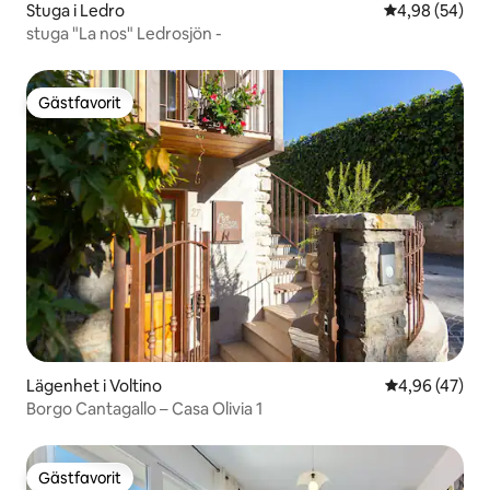
Stuga i Ledro
4,98 av 5 i g
4,98 (54)
stuga "La nos" Ledrosjön -
Gästfavorit
Gästfavorit
Lägenhet i Voltino
4,96 av 5 i g
4,96 (47)
Borgo Cantagallo – Casa Olivia 1
Gästfavorit
Gästfavorit