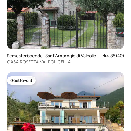
Semesterboende i Sant'Ambrogio di Valpolicell
4,85 av 5 i g
4,85 (40)
a
CASA ROSETTA VALPOLICELLA
Gästfavorit
Gästfavorit