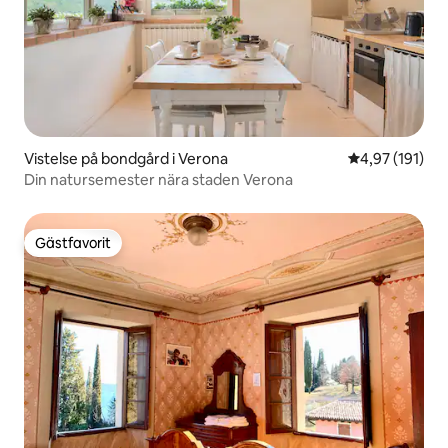
Vistelse på bondgård i Verona
4,97 av 5 i ge
4,97 (191)
Din natursemester nära staden Verona
Gästfavorit
Gästfavorit