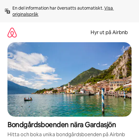
Hoppa
En del information har översatts automatiskt. 
Visa 
till
originalspråk
innehåll
Hyr ut på Airbnb
Bondgårdsboenden nära Gardasjön
Hitta och boka unika bondgårdsboenden på Airbnb