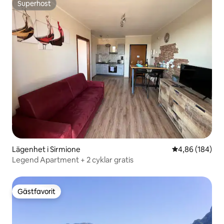
Superhost
Superhost
Lägenhet i Sirmione
4,86 av 5 i ge
4,86 (184)
Legend Apartment + 2 cyklar gratis
Gästfavorit
Gästfavorit