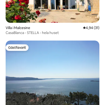
Villa i Malcesine
4,94 av 5 i g
4,94 (31)
CasaBlanca - STELLA - hela huset
Gästfavorit
Gästfavorit