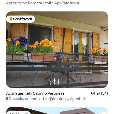
Agriturismo Borgata Levita App "Molinara"
Gästfavorit
Populär gästfavorit
Ägarlägenhet i Caprino Veronese
4,91 av 5 i g
4,91 (54)
Il Coccolo, en fantastisk självständig lägenhet