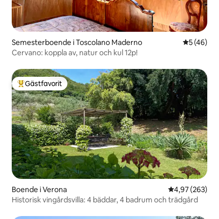
Semesterboende i Toscolano Maderno
5 av 5 i g
5 (46)
Cervano: koppla av, natur och kul 12p!
Gästfavorit
Populär gästfavorit
Boende i Verona
4,97 av 5 i ge
4,97 (263)
Historisk vingårdsvilla: 4 bäddar, 4 badrum och trädgård