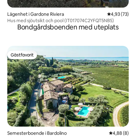
Lägenhet i Gardone Riviera
4,93 av 5 i g
4,93 (73)
Hus med sjöutsikt och pool (IT017074C2YFQT5NBS)
Bondgårdsboenden med uteplats
Gästfavorit
Gästfavorit
Semesterboende i Bardolino
4,88 av 5 i 
4,88 (8)