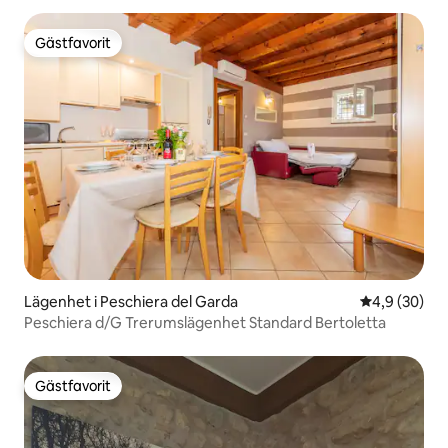
Gästfavorit
Gästfavorit
Lägenhet i Peschiera del Garda
4,9 av 5 i g
4,9 (30)
Peschiera d/G Trerumslägenhet Standard Bertoletta
Gästfavorit
Gästfavorit