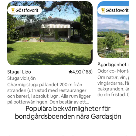
Gästfavorit
Gästfavorit
Populär gästfavorit
Populär gästfavor
Ägarlägenhet i P
Odorico- Monte Ba
Stuga i Lido
4,92 av 5 i genomsnittligt bety
4,92 (168)
Om natur, vin, pr
Stuga vid sjön
vingårdarna, fåglar 
Charmig stuga på landet 200 m från
bakgrunden, är vad du gillar, då hittade
stranden (utrustad med restauranger
du din fristad. Corte Odorico består av 2
och barer), i absolut lugn. Alla rum ligger
semesterlägenhete
på bottenvåningen. Den består av ett
en liten vingård.
Populära bekvämligheter för
sovrum med dubbelsäng, ett badrum
utformades för att
med badkar och dusch, ett kök-
bondgårdsboenden nära Gardasjön
som en del av vår 
vardagsrum med ett bord för 6
med avskildheten 
personer och en bäddsoffa för två
är hem för vår fam
personer. En veranda som gränsar till
Odorico-klanen är 