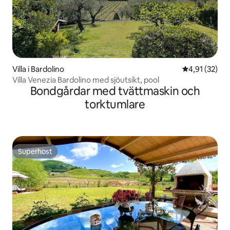
Villa i Bardolino
4,91 av 5 i g
4,91 (32)
Villa Venezia Bardolino med sjöutsikt, pool
Bondgårdar med tvättmaskin och
torktumlare
Superhost
Superhost