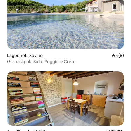
Lägenhet i Soiano
5 av 5 i 
5 (8)
Granatäpple Suite Poggio le Crete