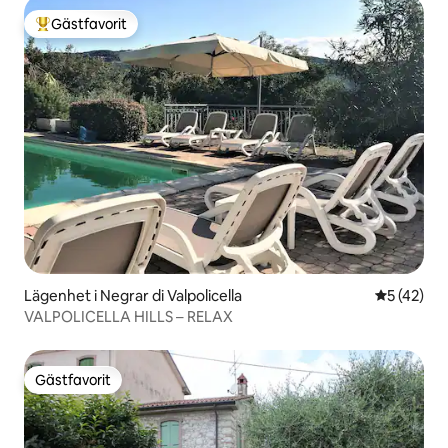
Gästfavorit
Populär gästfavorit
Lägenhet i Negrar di Valpolicella
5 av 5 i g
5 (42)
VALPOLICELLA HILLS – RELAX
Gästfavorit
Gästfavorit