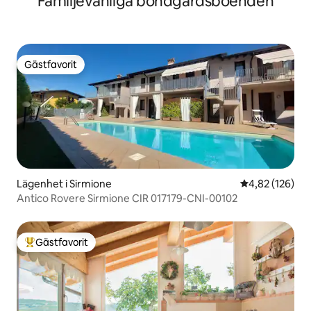
Familjevänliga bondgårdsboenden
Gästfavorit
Gästfavorit
Lägenhet i Sirmione
4,82 av 5 i ge
4,82 (126)
Antico Rovere Sirmione CIR 017179-CNI-00102
Gästfavorit
Populär gästfavorit