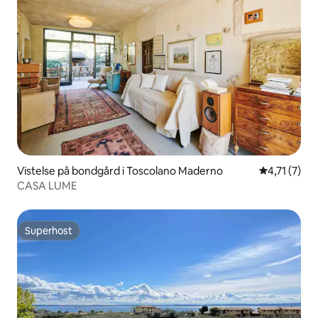
Vistelse på bondgård i Toscolano Maderno
4,71 av 5 i
4,71 (7)
CASA LUME
Superhost
Superhost