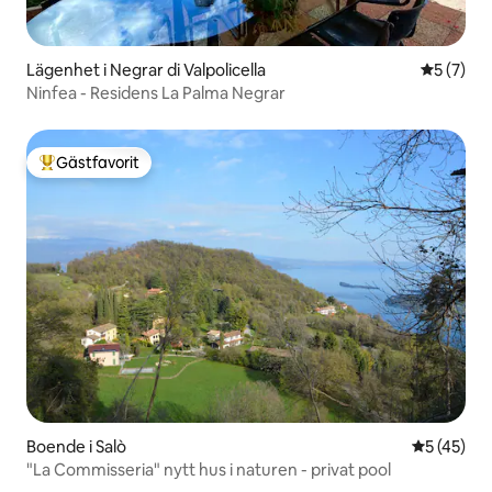
Lägenhet i Negrar di Valpolicella
5 av 5 i 
5 (7)
Ninfea - Residens La Palma Negrar
Gästfavorit
Populär gästfavorit
Boende i Salò
5 av 5 i g
5 (45)
"La Commisseria" nytt hus i naturen - privat pool