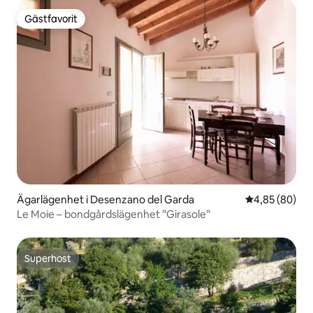
Gästfavorit
Gästfavorit
Ägarlägenhet i Desenzano del Garda
4,85 av 5 i g
4,85 (80)
Le Moie – bondgårdslägenhet ”Girasole”
Superhost
Superhost