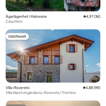
Ägarlägenhet i Malcesine
4,97 av 5 i g
4,97 (36)
Casa Meni
Gästfavorit
Gästfavorit
Villa i Rovereto
4,88 av 5 i g
4,88 (99)
Villa bland vingårdarna i Rovereto i Trentino