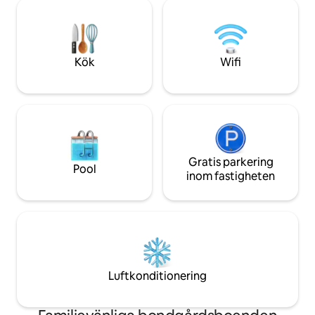
ingången. I trädgården finns en grill och
emot provsmaknin
ett bord. På ca. 1 km (i centrum) finns:
Valpolicella Classic
bageri, stormarknad, bar, tidningar och
verkligen få konta
tobak, pizzerior och restauranger,
slaktare och apotek). Härifrån är bussen
Kök
Wifi
till Salò, Desenzano och Brescia. TV:
italienska, engelska, franska, spanska
och tyska kanaler finns.
Gratis parkering
Pool
inom fastigheten
Luftkonditionering