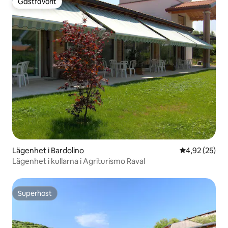
Gästfavorit
Gästfavorit
Lägenhet i Bardolino
4,92 av 5 i g
4,92 (25)
Lägenhet i kullarna i Agriturismo Raval
Superhost
Superhost