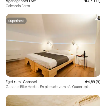
Ägarlägenhet i Affi
4,71 av 5 i 
4,71 (72)
Calcarola Farm
Superhost
Superhost
Eget rum i Gabanel
4,89 av 5 i 
4,89 (9)
Gabanel Bike Hostel. En plats att vara på. Quadrupla