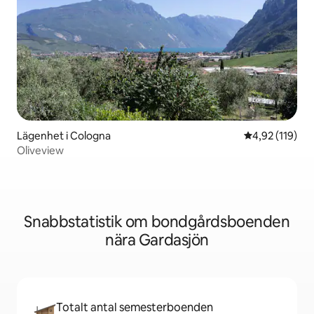
Lägenhet i Cologna
4,92 av 5 i ge
4,92 (119)
Oliveview
Snabbstatistik om bondgårdsboenden
nära Gardasjön
Totalt antal semesterboenden