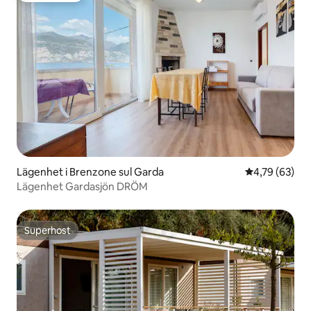
Lägenhet i Brenzone sul Garda
4,79 av 5 i g
4,79 (63)
Lägenhet Gardasjön DRÖM
Superhost
Superhost