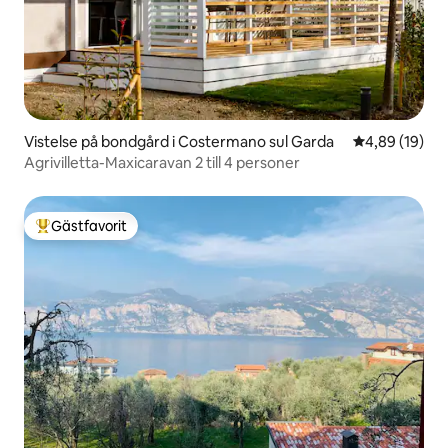
Vistelse på bondgård i Costermano sul Garda
4,89 av 5 i g
4,89 (19)
Agrivilletta-Maxicaravan 2 till 4 personer
Gästfavorit
Populär gästfavorit