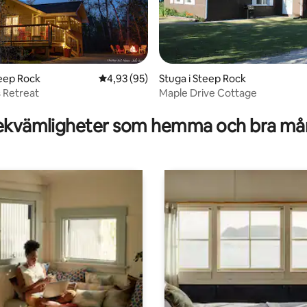
teep Rock
4,93 av 5 i genomsnittligt betyg, 95 omdöm
4,93 (95)
Stuga i Steep Rock
 Retreat
Maple Drive Cottage
tligt betyg, 16 omdömen
kvämligheter som hemma och bra mån