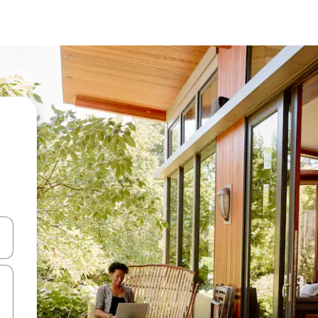
d upp- och nedåtpilarna eller utforska genom att trycka eller svepa.