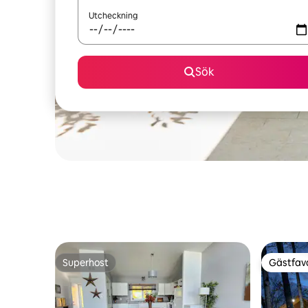
Utcheckning
Sök
Superhost
Gästfavo
Superhost
Gästfavo