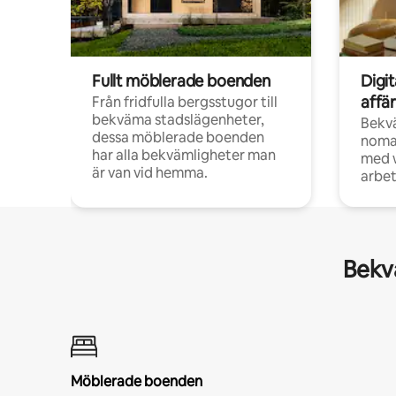
Fullt möblerade boenden
Digi
affä
Från fridfulla bergsstugor till
bekväma stadslägenheter,
Bekv
dessa möblerade boenden
noma
har alla bekvämligheter man
med w
är van vid hemma.
arbet
Bekvä
Möblerade boenden