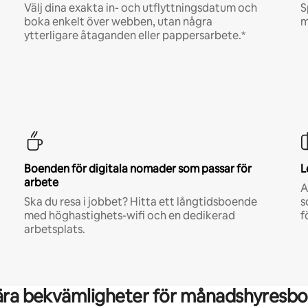
Välj dina exakta in- och utflyttningsdatum och
S
boka enkelt över webben, utan några
m
ytterligare åtaganden eller pappersarbete.*
Boenden för digitala nomader som passar för
L
arbete
A
Ska du resa i jobbet? Hitta ett långtidsboende
s
med höghastighets-wifi och en dedikerad
f
arbetsplats.
ära bekvämligheter för månadshyresbo