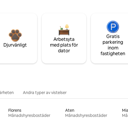
Gratis
Arbetsyta
parkering
Djurvänligt
med plats för
inom
dator
fastigheten
närheten
Andra typer av vistelser
Florens
Aten
Mi
Månadshyresbostäder
Månadshyresbostäder
Må