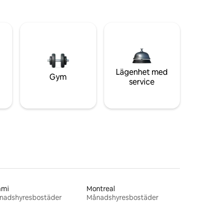
Lägenhet med
Gym
service
ami
Montreal
nadshyresbostäder
Månadshyresbostäder