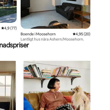
en
4,9 av 5 i genomsnittligt betyg, 77 omdömen
4,9 (77)
Boende i Moosehorn
4,95 av 5 i genomsnit
4,95 (20)
Lantligt hus nära Ashern/Moosehorn.
adspriser