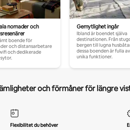
tala nomader och
Gemytlighet ingår
rsresenärer
Ibland är boendet själva
destinationen. Från stugo
ämt boende för
bergen till lugna husbåtar
der och distansarbetare
dessa boenden är fulla av
ifi och dedikerade
unika funktioner.
sytor.
mligheter och förmåner för längre vis
Flexibilitet du behöver
E