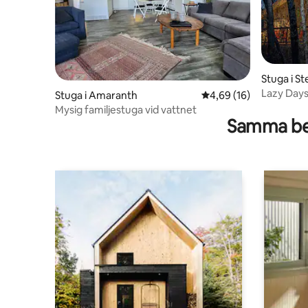
Stuga i S
Lazy Days
Stuga i Amaranth
4,69 av 5 i genomsnit
4,69 (16)
Mysig familjestuga vid vattnet
Samma be