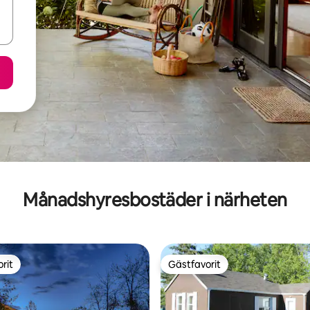
Månadshyresbostäder i närheten
rit
Gästfavorit
rit
Gästfavorit