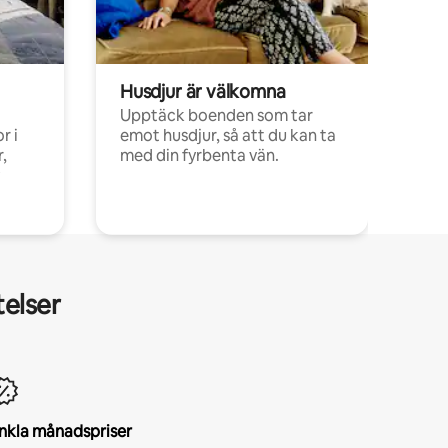
Husdjur är välkomna
Upptäck boenden som tar
r i
emot husdjur, så att du kan ta
,
med din fyrbenta vän.
telser
nkla månadspriser