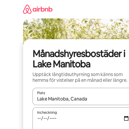
Hoppa
till
innehåll
Månadshyresbostäder i
Lake Manitoba
Upptäck långtidsuthyrning som känns som
hemma för vistelser på en månad eller längre.
Plats
När resultaten är tillgängliga kan du navigera me
Incheckning