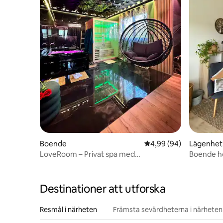
Boende
4,99 av 5 i genomsnit
4,99 (94)
Lägenhet
LoveRoom – Privat spa med
Boende ho
luftkonditionering nära Place Stanislas
Destinationer att utforska
Resmål i närheten
Främsta sevärdheterna i närheten