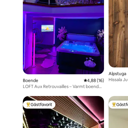
Alpstuga
Hissala J
Boende
4,88 av 5 i genomsnit
4,88 (16)
sjöutsikt
LOFT Aux Retrouvailles – Varmt boende
med SPA
Gästfavorit
Gästf
Populär gästfavorit
Populär 