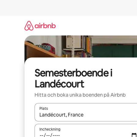
Hoppa
till
innehåll
Semesterboende i
Landécourt
Hitta och boka unika boenden på Airbnb
Plats
När resultaten är tillgängliga kan du navigera me
Incheckning