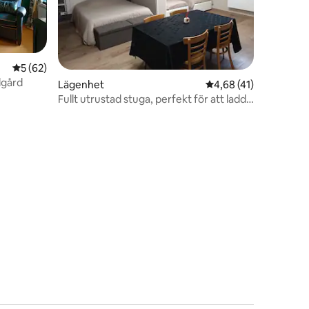
5 av 5 i genomsnittligt betyg, 62 omdömen
5 (62)
dgård
Lägenhet
4,68 av 5 i genomsnit
4,68 (41)
Fullt utrustad stuga, perfekt för att ladda
batterierna
en