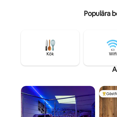
bekväma sängar. Gratis parkering.
Husdjur tillåtna på begäran, under vissa
Populära b
förutsättningar.
Kök
Wifi
A
Gästf
Populär 