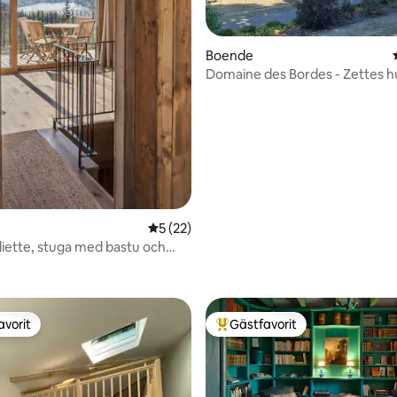
Boende
Domaine des Bordes - Zettes h
5 av 5 i genomsnittligt betyg, 22 omdöm
5 (22)
uliette, stuga med bastu och
tligt betyg, 16 omdömen
avorit
Gästfavorit
gästfavorit
Populär gästfavorit