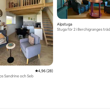
Alpstuga
Stuga för 2 i Berchigranges trä
tligt betyg, 94 omdömen
4,96 av 5 i genomsnittligt betyg, 28 omdöm
4,96 (28)
s Sandrine och Seb