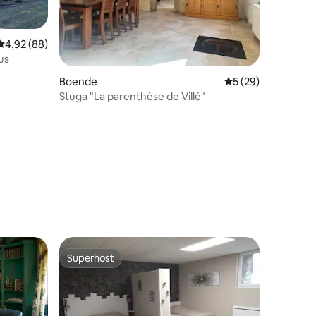
4,92 av 5 i genomsnittligt betyg, 88 omdömen
4,92 (88)
us
Boende
5 av 5 i genomsnit
5 (29)
Stuga "La parenthèse de Villé"
en
Superhost
Superhost