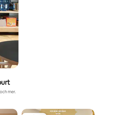
urt
 och mer.
Boende