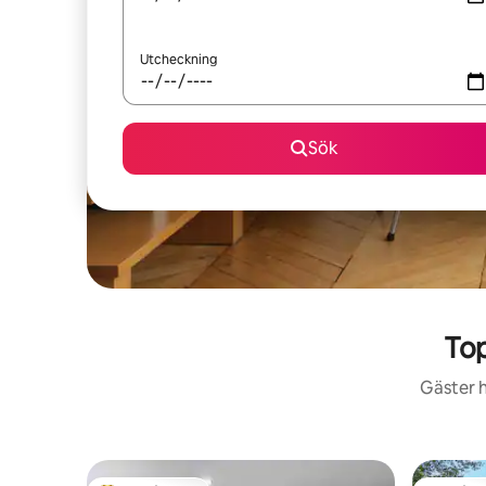
Utcheckning
Sök
To
Gäster h