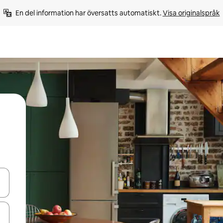
En del information har översatts automatiskt. 
Visa originalspråk
d upp- och nedåtpilarna eller utforska genom att trycka eller svepa.