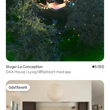
Stuga i La Conception
5 av 5 i g
5 (93)
DAX House | Lyxig tillflyktsort med spa
Gästfavorit
Gästfavorit