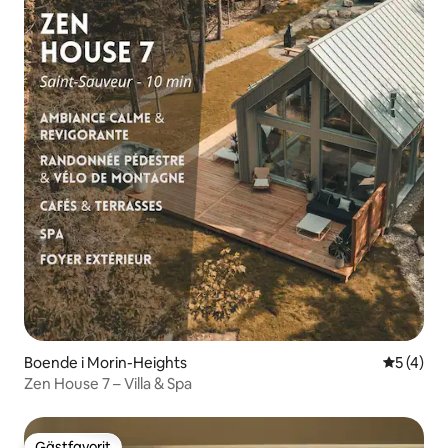
Boende i Morin-Heights
5 av 5 i 
5 (4)
Zen House 7 – Villa & Spa
Gästfavorit