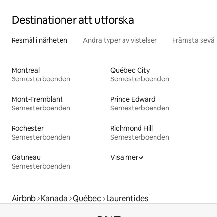
Destinationer att utforska
Resmål i närheten
Andra typer av vistelser
Främsta sevär
Montreal
Québec City
Semesterboenden
Semesterboenden
Mont-Tremblant
Prince Edward
Semesterboenden
Semesterboenden
Rochester
Richmond Hill
Semesterboenden
Semesterboenden
Gatineau
Visa mer
Semesterboenden
Airbnb
Kanada
Québec
Laurentides