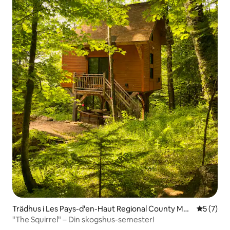
Trädhus i Les Pays-d'en-Haut Regional County Mun
5 av 5 i 
5 (7)
icipality
"The Squirrel" – Din skogshus-semester!