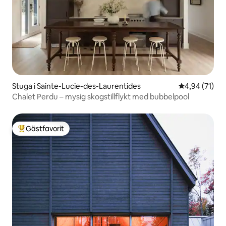
Stuga i Sainte-Lucie-des-Laurentides
4,94 av 5 i g
4,94 (71)
Chalet Perdu – mysig skogstillflykt med bubbelpool
Gästfavorit
Populär gästfavorit