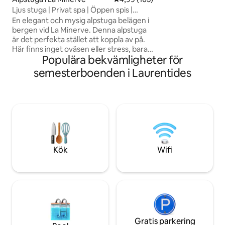
Naturliga självvår
Ljus stuga | Privat spa | Öppen spis |
tvättmedel och hö
Skogsutsikt
alla gratis. Vi ho
En elegant och mysig alpstuga belägen i
älska vår lilla stug
bergen vid La Minerve. Denna alpstuga
mycket som vi gör 
är det perfekta stället att koppla av på.
Här finns inget oväsen eller stress, bara
Populära bekvämligheter för
skogen, lugnet och tiden som går
långsammare. Njut av spaet, en lägereld
semesterboenden i Laurentides
på kvällen och den omgivande naturen.
Promenera, andas eller bara göra
ingenting… allt finns där. Bara 10 minuter
från byn och 40 minuter från Mont-
Tremblant – du befinner dig i ett lugnt
läge men ändå nära till allt. Ett enkelt,
vackert och fridfullt ställe, perfekt för
att varva ner och ladda om.
Kök
Wifi
Gratis parkering