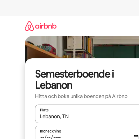
Hoppa
till
innehåll
Semesterboende i
Lebanon
Hitta och boka unika boenden på Airbnb
Plats
När resultaten är tillgängliga kan du navigera me
Incheckning