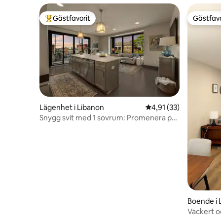
Gästfavorit
Gästfavo
Populär gästfavorit
Gästfavo
Lägenhet i Libanon
4,91 av 5 i genomsnit
4,91 (33)
Snygg svit med 1 sovrum: Promenera på
Libanons historiska torg
Boende i 
Vackert o