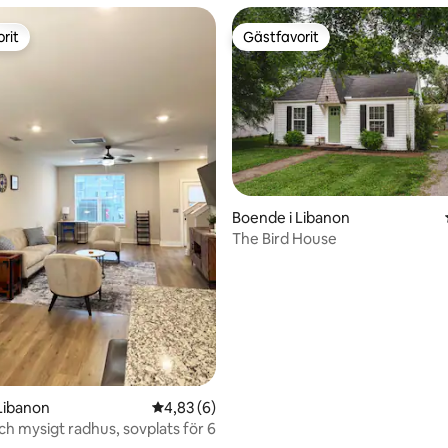
rit
Gästfavorit
rit
Gästfavorit
tligt betyg, 33 omdömen
Boende i Libanon
The Bird House
Libanon
4,83 av 5 i genomsnittligt betyg, 6 omdöm
4,83 (6)
ch mysigt radhus, sovplats för 6