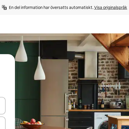
En del information har översatts automatiskt. 
Visa originalspråk
d upp- och nedåtpilarna eller utforska genom att trycka eller svepa.