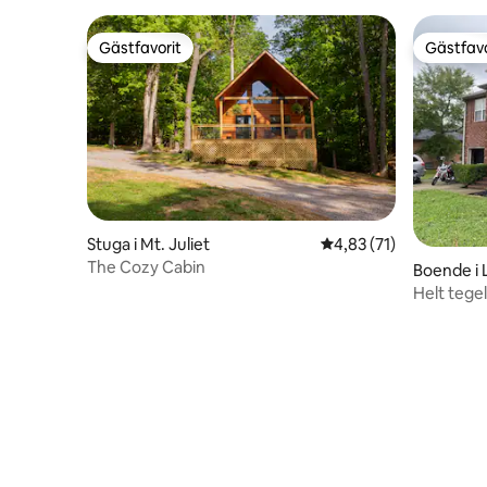
Gästfavorit
Gästfavo
Gästfavorit
Gästfavo
Stuga i Mt. Juliet
4,83 av 5 i genomsnit
4,83 (71)
The Cozy Cabin
Boende i 
Helt tege