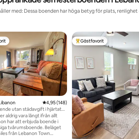
åller med: Dessa boenden har höga betyg för plats, renlighet
rit
Gästfavorit
rit
Populär gästfavorit
Libanon
4,95 av 5 i genomsnittligt betyg, 148 omdöm
4,95 (148)
ligt betyg, 135 omdömen
ende utan städavgift i hjärtat
n
aldrig vara långt ifrån allt
on har att erbjuda boende i
a tvårumsboende. Beläget
miles från Lebanon Town