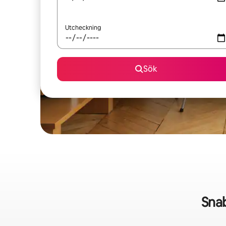
Utcheckning
Sök
Sna