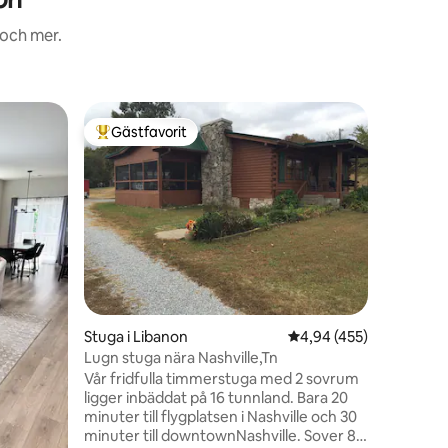
 och mer.
Stuga i R
Gästfavorit
Gästf
Populär gästfavorit
Populär
Lugn, av
eldstad
Avskild l
nära unik
Retreat. Bo i det professionellt designade
boendet 
avskildhe
middag ru
i hängmattan. Vi ligg
minuter 
45 minute
en
Stuga i Libanon
4,94 av 5 i genomsnitt
4,94 (455)
lokala r
musik/ut
Lugn stuga nära Nashville,Tn
Springs e
Vår fridfulla timmerstuga med 2 sovrum
eller anti
ligger inbäddat på 16 tunnland. Bara 20
minuter till flygplatsen i Nashville och 30
minuter till downtownNashville. Sover 8.