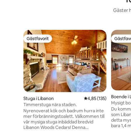
Gäster h
Gästfavorit
Gästfavo
Gästfavorit
Gästfavo
Boende i 
Stuga i Libanon
4,85 av 5 i genomsnitt
4,85 (135)
Mysigt bo
Timmerstuga nära staden.
av Libano
Du kommer 
Nyrenoverat kök och badrum hurra inte
som Liban
mer förbränningstoalett. Välkommen till
detta mysig
vår mysiga stuga inbäddad bredvid
bara 1,4 
Libanon Woods Cedars! Denna