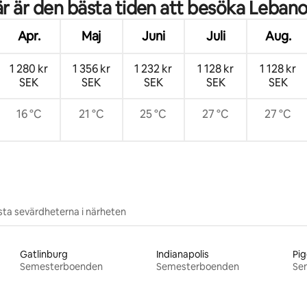
r är den bästa tiden att besöka Leban
Apr.
Maj
Juni
Juli
Aug.
1 280 kr
1 356 kr
1 232 kr
1 128 kr
1 128 kr
SEK
SEK
SEK
SEK
SEK
16 °C
21 °C
25 °C
27 °C
27 °C
ta sevärdheterna i närheten
Gatlinburg
Indianapolis
Pig
Semesterboenden
Semesterboenden
Se