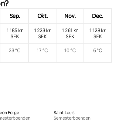
on?
Sep.
Okt.
Nov.
Dec.
1 185 kr
1 223 kr
1 261 kr
1 128 kr
SEK
SEK
SEK
SEK
23 °C
17 °C
10 °C
6 °C
eon Forge
Saint Louis
mesterboenden
Semesterboenden