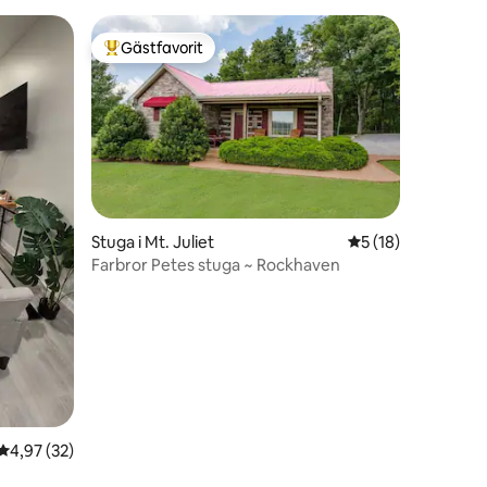
Gästfavorit
Populär gästfavorit
Stuga i Mt. Juliet
5 av 5 i genomsnit
5 (18)
Farbror Petes stuga ~ Rockhaven
en
4,97 av 5 i genomsnittligt betyg, 32 omdömen
4,97 (32)