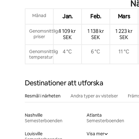
Nä
Månad
Jan.
Feb.
Mars
1 109 kr
1 138 kr
1 223 kr
Genomsnittliga
priser
SEK
SEK
SEK
4 °C
6 °C
11 °C
Genomsnittlig
temperatur
Destinationer att utforska
Resmål i närheten
Andra typer av vistelser
Främs
Nashville
Atlanta
Semesterboenden
Semesterboenden
Louisville
Visa mer