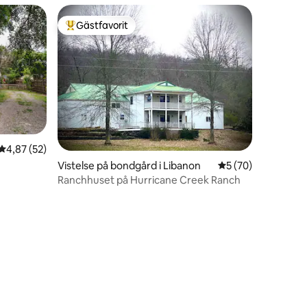
Gästfavorit
Populär gästfavorit
4,87 av 5 i genomsnittligt betyg, 52 omdömen
4,87 (52)
Vistelse på bondgård i Libanon
5 av 5 i genomsnit
5 (70)
Ranchhuset på Hurricane Creek Ranch
en