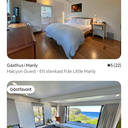
Gästhus i Manly
5 av 5 i g
5 (22)
Halcyon Guest - Ett stenkast från Little Manly
Gästfavorit
Gästfavorit