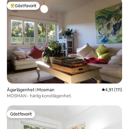
Gästfavorit
Populär gästfavorit
Ägarlägenhet i Mosman
4,91 av 5 i g
4,91 (111)
MOSMAN - härlig konstlägenhet.
Gästfavorit
Gästfavorit