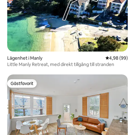
Lägenhet i Manly
4,98 av 5 i g
4,98 (99)
Little Manly Retreat, med direkt tillgång till stranden
Gästfavorit
Gästfavorit