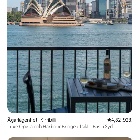
Ägarlägenhet i Kirribilli
4,82 av 5 i ge
4,82 (923)
Luxe Opera och Harbour Bridge utsikt - Bäst i Syd