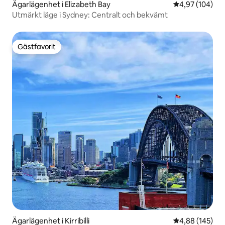
Ägarlägenhet i Elizabeth Bay
4,97 av 5 i ge
4,97 (104)
Utmärkt läge i Sydney: Centralt och bekvämt
Gästfavorit
Gästfavorit
Ägarlägenhet i Kirribilli
4,88 av 5 i ge
4,88 (145)