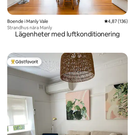
Boende i Manly Vale
4,87 av 5 i ge
4,87 (136)
Strandhus nära Manly
Lägenheter med luftkonditionering
Gästfavorit
Populär gästfavorit