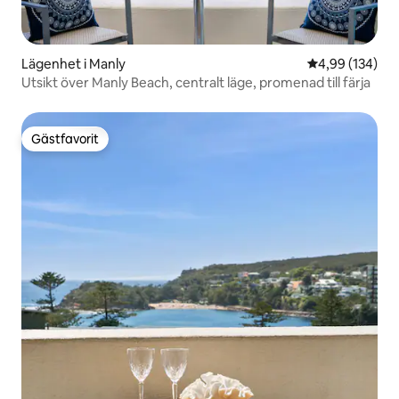
Lägenhet i Manly
4,99 av 5 i ge
4,99 (134)
Utsikt över Manly Beach, centralt läge, promenad till färja
Gästfavorit
Gästfavorit