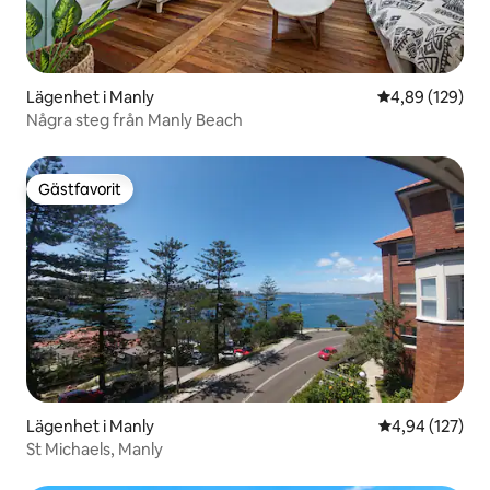
Lägenhet i Manly
4,89 av 5 i ge
4,89 (129)
Några steg från Manly Beach
Gästfavorit
Gästfavorit
Lägenhet i Manly
4,94 av 5 i ge
4,94 (127)
St Michaels, Manly