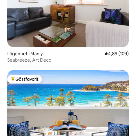
Lägenhet i Manly
4,89 av 5 i ge
4,89 (109)
Seabreeze, Art Deco
Gästfavorit
Populär gästfavorit