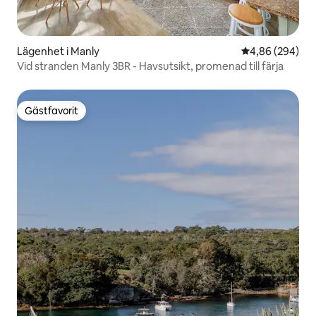
Lägenhet i Manly
4,86 av 5 i ge
4,86 (294)
Vid stranden Manly 3BR - Havsutsikt, promenad till färja
Gästfavorit
Gästfavorit