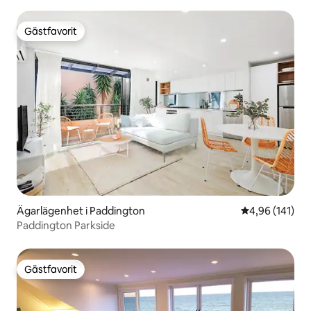
Gästfavorit
Gästfavorit
Ägarlägenhet i Paddington
4,96 av 5 i ge
4,96 (141)
Paddington Parkside
Gästfavorit
Gästfavorit