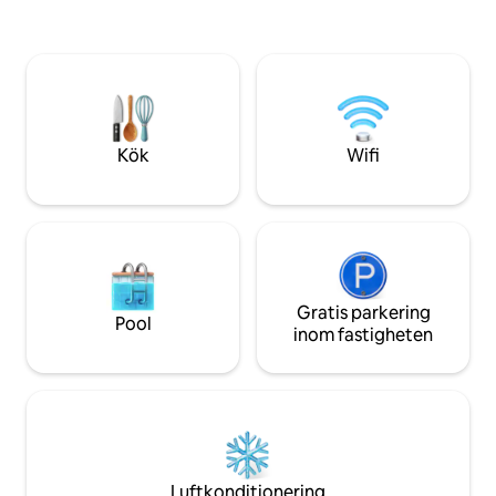
utrymme som är b
pianomusik via Bluetooth, tänd några
för vattnet, ett bå
aromatiska ljus, häll upp ett glas vin och
bjuder in dig att k
slappna av medan du beundrar de
"vara", att gå utan
oändliga stadsljusen och stjärnhimlen.
återförenas med 
Du kommer att känna dig avslappnad
är som bäst.
och glömma alla dina bekymmer i denna
fridfulla atmosfär.
Kök
Wifi
Gratis parkering
Pool
inom fastigheten
Luftkonditionering