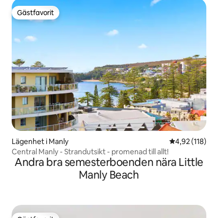
Gästfavorit
Gästfavorit
Lägenhet i Manly
4,92 av 5 i ge
4,92 (118)
Central Manly - Strandutsikt - promenad till allt!
Andra bra semesterboenden nära Little
Manly Beach