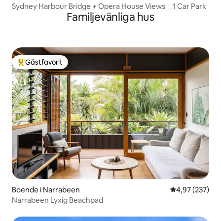
Sydney Harbour Bridge + Opera House Views｜1 Car Park
Familjevänliga hus
Gästfavorit
Populär gästfavorit
Boende i Narrabeen
4,97 av 5 i ge
4,97 (237)
Narrabeen Lyxig Beachpad