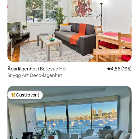
Ägarlägenhet i Bellevue Hill
4,86 av 5 i ge
4,86 (195)
Snygg Art Deco-lägenhet
Gästfavorit
Populär gästfavorit