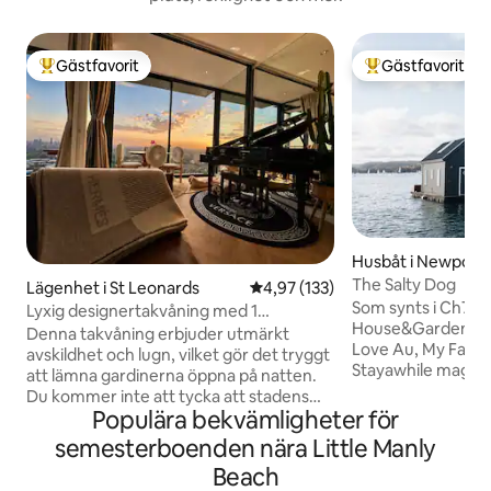
Gästfavorit
Gästfavorit
Populär gästfavorit
Populär gästfavor
Husbåt i Newport
The Salty Dog
Lägenhet i St Leonards
4,97 av 5 i genomsnittligt bet
4,97 (133)
Som synts i Ch7 M
Lyxig designertakvåning med 1
House&Garden, In
sovrum•Utsikt över
Denna takvåning erbjuder utmärkt
Love Au, My Favou
stadssilhuetten•Parkering
avskildhet och lugn, vilket gör det tryggt
Stayawhile magaz
att lämna gardinerna öppna på natten.
Sommerhusmagasinet 
Du kommer inte att tycka att stadens
av salt luft, ljudet
Populära bekvämligheter för
ljus är för starka för att sova, utan istället
solen som glittrar
kommer du att njuta av det charmiga
semesterboenden nära Little Manly
omger dig... en kän
stadslandskapet, som påminner om
Beach
som lämnats kvar. 
scener från ett TV-drama. Streama