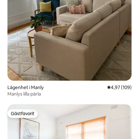
Lägenhet i Manly
4,97 av 5 i ge
4,97 (109)
Manlys lilla pärla
Gästfavorit
Gästfavorit