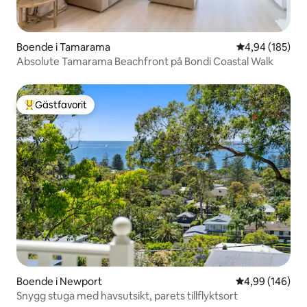
Boende i Tamarama
4,94 av 5 i ge
4,94 (185)
Absolute Tamarama Beachfront på Bondi Coastal Walk
Gästfavorit
Populär gästfavorit
Boende i Newport
4,99 av 5 i ge
4,99 (146)
Snygg stuga med havsutsikt, parets tillflyktsort