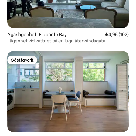
Ägarlägenhet i Elizabeth Bay
4,96 av 5 i ge
4,96 (102)
Lägenhet vid vattnet på en lugn återvändsgata
Gästfavorit
Gästfavorit