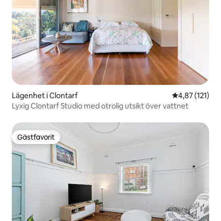
Lägenhet i Clontarf
4,87 av 5 i ge
4,87 (121)
Lyxig Clontarf Studio med otrolig utsikt över vattnet
Gästfavorit
Gästfavorit