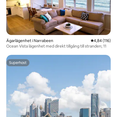
Ägarlägenhet i Narrabeen
4,84 av 5 i ge
4,84 (116)
Ocean Vista lägenhet med direkt tillgång till stranden; 11
Superhost
Superhost