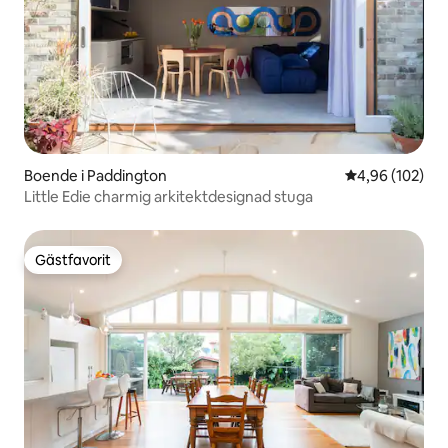
Boende i Paddington
4,96 av 5 i ge
4,96 (102)
Little Edie charmig arkitektdesignad stuga
Gästfavorit
Gästfavorit