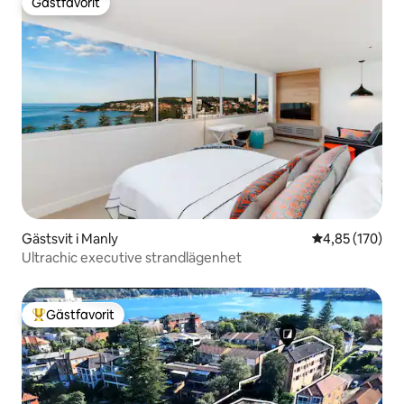
Gästfavorit
Gästfavorit
Gästsvit i Manly
4,85 av 5 i ge
4,85 (170)
Ultrachic executive strandlägenhet
Gästfavorit
Populär gästfavorit