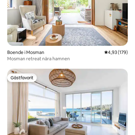
Boende i Mosman
4,93 av 5 i ge
4,93 (179)
Mosman retreat nära hamnen
Gästfavorit
Gästfavorit