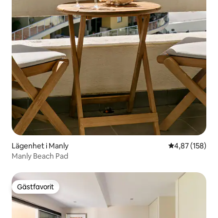
Lägenhet i Manly
4,87 av 5 i ge
4,87 (158)
Manly Beach Pad
Gästfavorit
Gästfavorit