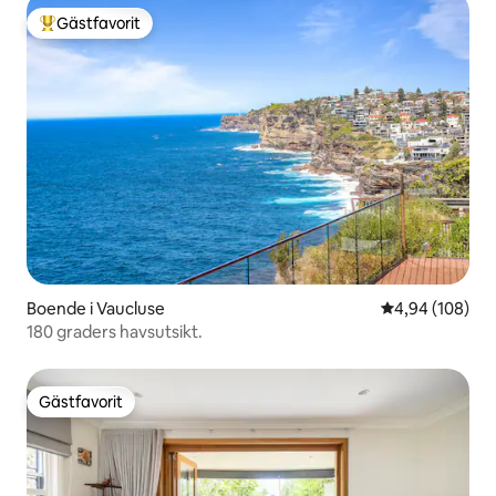
Gästfavorit
Populär gästfavorit
Boende i Vaucluse
4,94 av 5 i ge
4,94 (108)
180 graders havsutsikt.
Gästfavorit
Gästfavorit