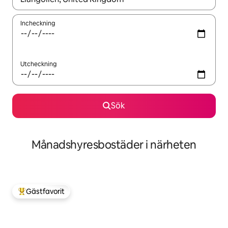
Incheckning
Utcheckning
Sök
Månadshyresbostäder i närheten
Gästfavorit
Populär gästfavorit