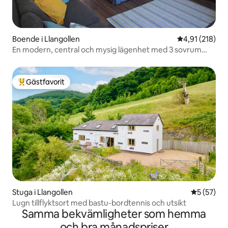
Boende i Llangollen
4,91 av 5 i ge
4,91 (218)
En modern, central och mysig lägenhet med 3 sovrum
och terrass
Gästfavorit
Populär gästfavorit
Stuga i Llangollen
5 av 5 i g
5 (57)
Lugn tillflyktsort med bastu-bordtennis och utsikt
Samma bekvämligheter som hemma
och bra månadspriser