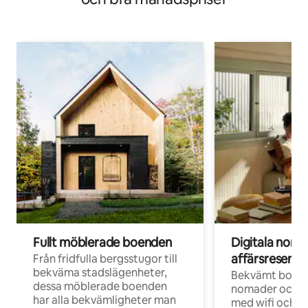
Fullt möblerade boenden
Digitala nom
affärsresenär
Från fridfulla bergsstugor till
bekväma stadslägenheter,
Bekvämt boend
dessa möblerade boenden
nomader och d
har alla bekvämligheter man
med wifi och d