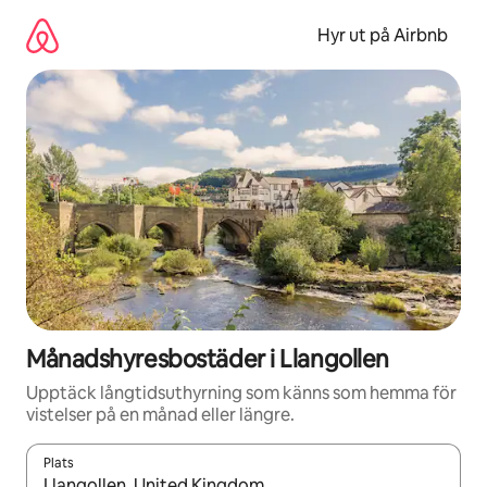
Hoppa
till
Hyr ut på Airbnb
innehåll
Månadshyresbostäder i Llangollen
Upptäck långtidsuthyrning som känns som hemma för
vistelser på en månad eller längre.
Plats
När resultaten är tillgängliga kan du navigera med upp- och ned