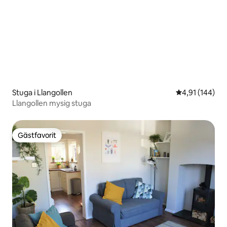
Stuga i Llangollen
4,91 av 5 i ge
4,91 (144)
Llangollen mysig stuga
Gästfavorit
Gästfavorit