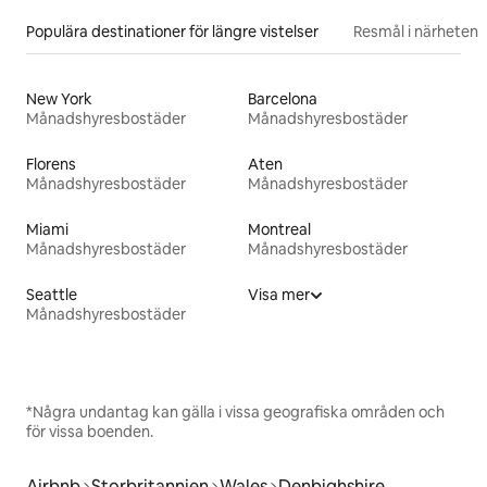
Populära destinationer för längre vistelser
Resmål i närheten
New York
Barcelona
Månadshyresbostäder
Månadshyresbostäder
Florens
Aten
Månadshyresbostäder
Månadshyresbostäder
Miami
Montreal
Månadshyresbostäder
Månadshyresbostäder
Seattle
Visa mer
Månadshyresbostäder
*Några undantag kan gälla i vissa geografiska områden och
för vissa boenden.
Airbnb
Storbritannien
Wales
Denbighshire