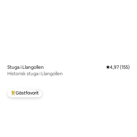
Stuga i Llangollen
4,97 av 5 i ge
4,97 (155)
Historisk stuga i Llangollen
Gästfavorit
Populär gästfavorit