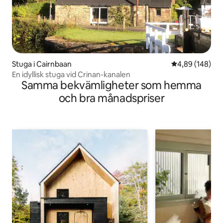
Stuga i Cairnbaan
4,89 av 5 i ge
4,89 (148)
En idyllisk stuga vid Crinan-kanalen
Samma bekvämligheter som hemma
och bra månadspriser