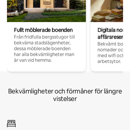
Fullt möblerade boenden
Digitala nom
affärsresenär
Från fridfulla bergsstugor till
bekväma stadslägenheter,
Bekvämt boend
dessa möblerade boenden
nomader och d
har alla bekvämligheter man
med wifi och d
är van vid hemma.
arbetsytor.
Bekvämligheter och förmåner för längre
vistelser