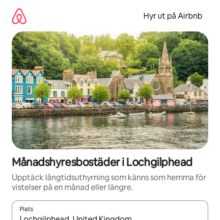
Hoppa
till
Hyr ut på Airbnb
innehåll
Månadshyresbostäder i Lochgilphead
Upptäck långtidsuthyrning som känns som hemma för
vistelser på en månad eller längre.
Plats
När resultaten är tillgängliga kan du navigera med upp- och ned