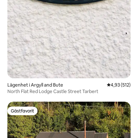
Lägenhet i Argyll and Bute
4,93 av 5 i ge
4,93 (512)
North Flat Red Lodge Castle Street Tarbert
Gästfavorit
Gästfavorit