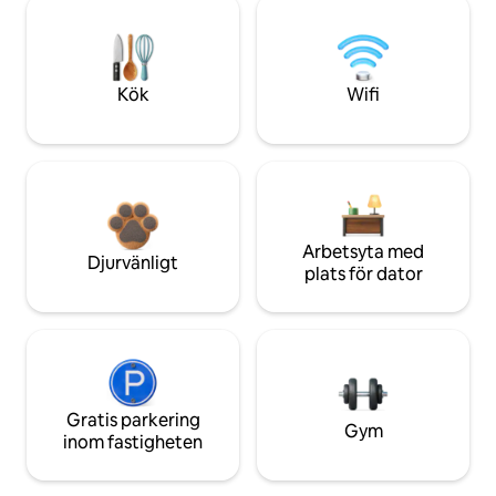
Kök
Wifi
Arbetsyta med
Djurvänligt
plats för dator
Gratis parkering
Gym
inom fastigheten