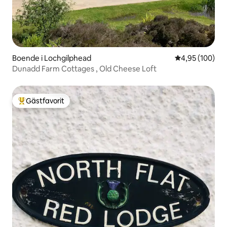
Boende i Lochgilphead
4,95 av 5 i ge
4,95 (100)
Dunadd Farm Cottages , Old Cheese Loft
Gästfavorit
Populär gästfavorit