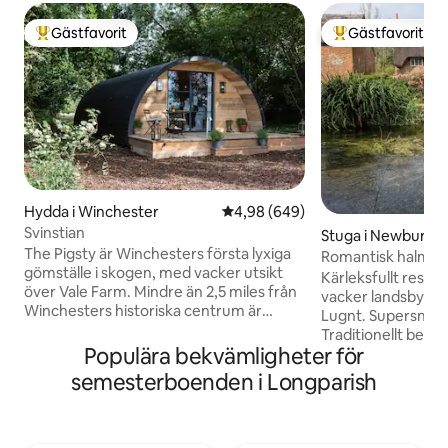
Gästfavorit
Gästfavorit
Populär gästfavorit
Populär gästfavor
Hydda i Winchester
4,98 av 5 i genomsnittligt bety
4,98 (649)
Svinstian
Stuga i Newbury
The Pigsty är Winchesters första lyxiga
Romantisk halmta
gömställe i skogen, med vacker utsikt
trädgård, helt bo
Kärleksfullt resta
över Vale Farm. Mindre än 2,5 miles från
vacker landsbygd 
Winchesters historiska centrum är
Lugnt. Supersnab
denna fridfulla tillflyktsort perfekt för
Traditionellt bekvämt. BIL NÖ
dem som vill besöka staden, eller fly för
Populära bekvämligheter för
eftersom det inte 
lite lugn. Pigstys kupolformade design
pub i själva byn. BRANT TRAPPA!
semesterboenden i Longparish
med träinredning har ett rullbart badkar,
Olämpligt för per
mysigt vardagsrum i öppen planlösning
funktionsnedsättning. Med bil —
och altan för att njuta av middagen med
London och Heath
utsikt över solnedgången. Bara några