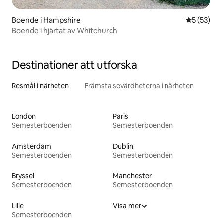
Boende i Hampshire
5 av 5 i g
5 (53)
Boende i hjärtat av Whitchurch
Destinationer att utforska
Resmål i närheten
Främsta sevärdheterna i närheten
London
Paris
Semesterboenden
Semesterboenden
Amsterdam
Dublin
Semesterboenden
Semesterboenden
Bryssel
Manchester
Semesterboenden
Semesterboenden
Lille
Visa mer
Semesterboenden