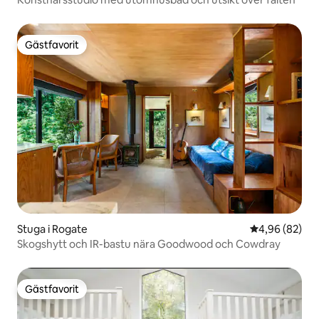
Gästfavorit
Gästfavorit
Stuga i Rogate
4,96 av 5 i g
4,96 (82)
Skogshytt och IR-bastu nära Goodwood och Cowdray
Gästfavorit
Gästfavorit