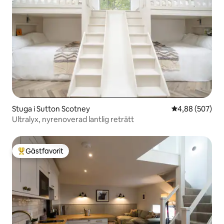
Stuga i Sutton Scotney
4,88 av 5 i ge
4,88 (507)
Ultralyx, nyrenoverad lantlig reträtt
Gästfavorit
Populär gästfavorit