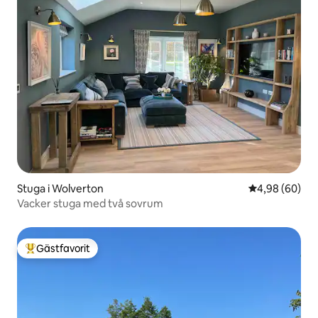
Stuga i Wolverton
4,98 av 5 i g
4,98 (60)
Vacker stuga med två sovrum
Gästfavorit
Populär gästfavorit