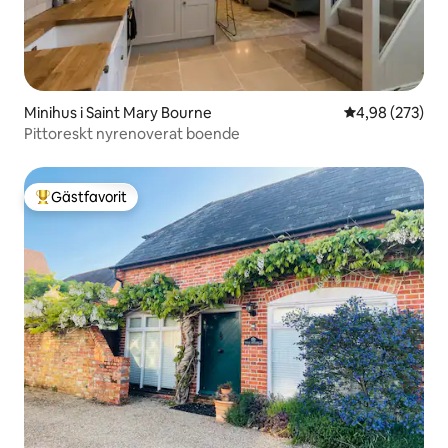
Minihus i Saint Mary Bourne
4,98 av 5 i ge
4,98 (273)
Pittoreskt nyrenoverat boende
Gästfavorit
Populär gästfavorit