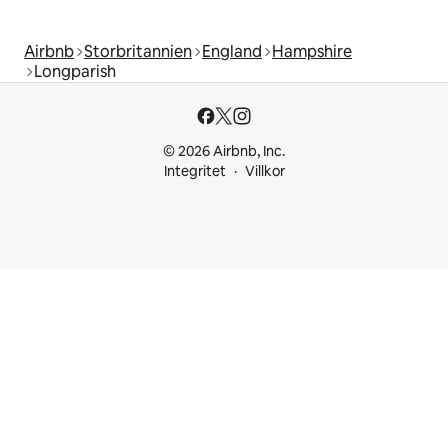
Airbnb
Storbritannien
England
Hampshire
Longparish
© 2026 Airbnb, Inc.
Integritet
Villkor