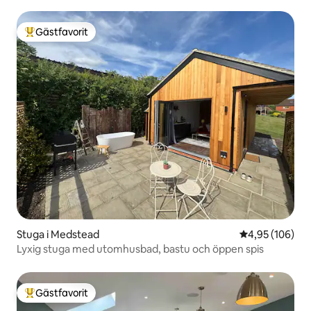
Gästfavorit
Populär gästfavorit
Stuga i Medstead
4,95 av 5 i ge
4,95 (106)
Lyxig stuga med utomhusbad, bastu och öppen spis
Gästfavorit
Populär gästfavorit