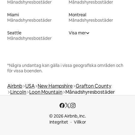
Månadshyresbostäder
Månadshyresbostäder
Miami
Montreal
Månadshyresbostäder
Månadshyresbostäder
Seattle
Visa mer
Månadshyresbostäder
*Några undantag kan gälla i vissa geografiska områden och
för vissa boenden.
Airbnb
USA
New Hampshire
Grafton County
Lincoln
Loon Mountain
Månadshyresbostäder
© 2026 Airbnb, Inc.
Integritet
Villkor