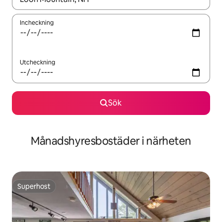
Incheckning
Utcheckning
Sök
Månadshyresbostäder i närheten
Superhost
Superhost