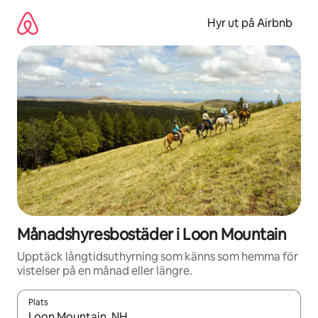
Hoppa
till
Hyr ut på Airbnb
innehåll
Månadshyresbostäder i Loon Mountain
Upptäck långtidsuthyrning som känns som hemma för
vistelser på en månad eller längre.
Plats
När resultaten är tillgängliga kan du navigera med upp- och ned