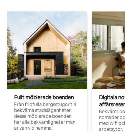
Fullt möblerade boenden
Digitala nom
affärsresenär
Från fridfulla bergsstugor till
bekväma stadslägenheter,
Bekvämt boend
dessa möblerade boenden
nomader och d
har alla bekvämligheter man
med wifi och d
är van vid hemma.
arbetsytor.