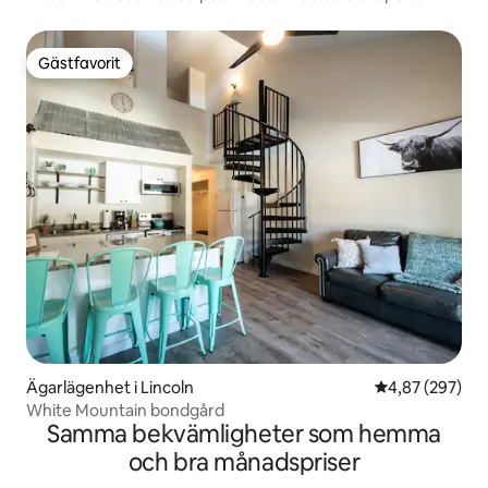
Gästfavorit
Gästfavorit
Ägarlägenhet i Lincoln
4,87 av 5 i ge
4,87 (297)
White Mountain bondgård
Samma bekvämligheter som hemma
och bra månadspriser