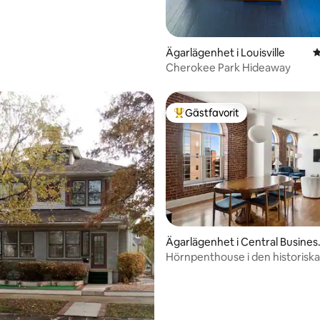
Ägarlägenhet i Louisville
4
Cherokee Park Hideaway
Gästfavorit
Populär gästfavorit
Ägarlägenhet i Central Busines
District
Hörnpenthouse i den historiska
byggnaden