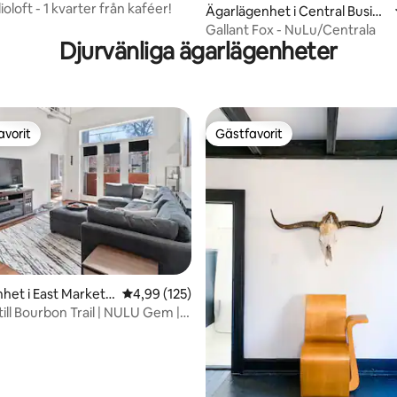
Lyxig studioloft - 1 kvarter från kaféer!
Ägarlägenhet i Central Busine
ss District
Gallant Fox - NuLu/Centrala
Djurvänliga ägarlägenheter
avorit
Gästfavorit
gästfavorit
Gästfavorit
het i East Market
4,99 av 5 i genomsnittligt betyg, 125 omdöm
4,99 (125)
tligt betyg, 75 omdömen
ill Bourbon Trail | NULU Gem |
parkering