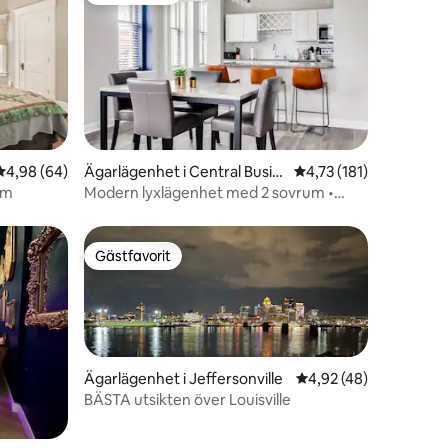
en
4,98 av 5 i genomsnittligt betyg, 64 omdömen
4,98 (64)
Ägarlägenhet i Central Busin
4,73 av 5 i genomsnit
4,73 (181)
ess District
rm
Modern lyxlägenhet med 2 sovrum •
Centrum med garage och gym
Gästfavorit
Gästfavorit
Ägarlägenhet i Jeffersonville
4,92 av 5 i genomsnit
4,92 (48)
BÄSTA utsikten över Louisville
en