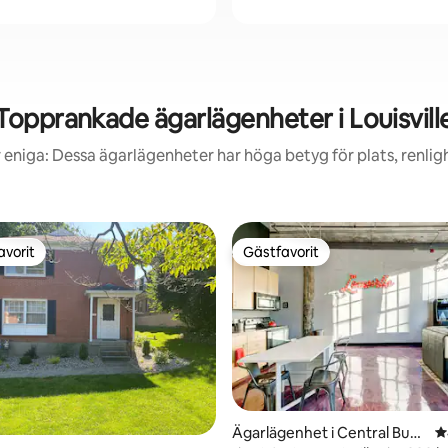
Topprankade ägarlägenheter i Louisvill
 eniga: Dessa ägarlägenheter har höga betyg för plats, renlig
avorit
Gästfavorit
gästfavorit
Gästfavorit
Ägarlägenhet i Central Busi
4
ligt betyg, 191 omdömen