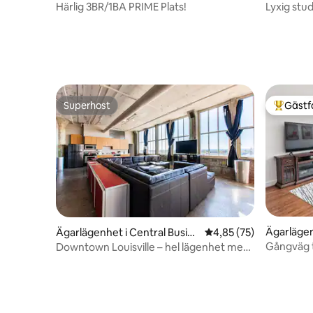
Härlig 3BR/1BA PRIME Plats!
Superhost
Gästf
Superhost
Populär 
Ägarlägen
Ägarlägenhet i Central Busin
4,85 av 5 i genomsnit
4,85 (75)
District
ess District
Gångväg t
Downtown Louisville – hel lägenhet med
Inhägnad 
utsikt!