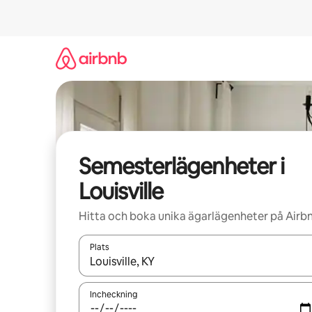
Hoppa
till
innehåll
Semesterlägenheter i
Louisville
Hitta och boka unika ägarlägenheter på Airb
Plats
När resultaten är tillgängliga kan du navigera me
Incheckning