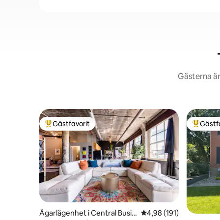
Gästerna är
Gästfavorit
Gästf
Populär gästfavorit
Populär 
Ägarlägenhet i Central Busin
4,98 av 5 i genomsnitt
4,98 (191)