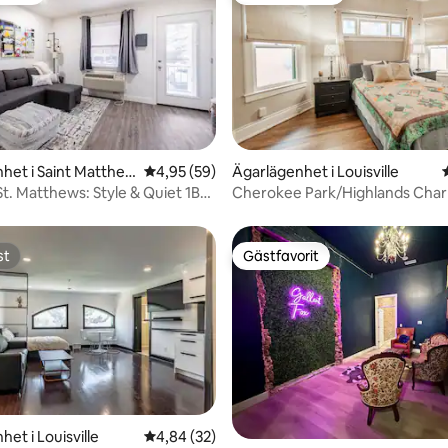
tligt betyg, 30 omdömen
het i Saint Matthe
4,95 av 5 i genomsnittligt betyg, 59 omdöm
4,95 (59)
Ägarlägenhet i Louisville
t. Matthews: Style & Quiet 1B
Cherokee Park/Highlands Cha
st
Gästfavorit
st
Gästfavorit
tligt betyg, 23 omdömen
et i Louisville
4,84 av 5 i genomsnittligt betyg, 32 omdöm
4,84 (32)