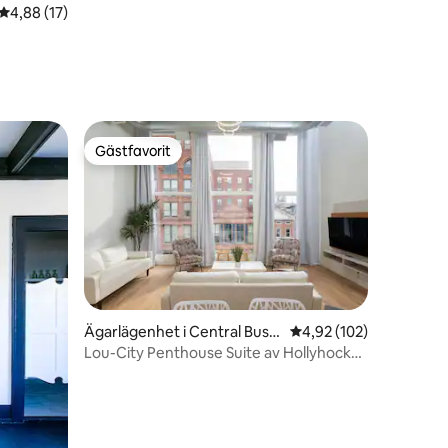
4,88 av 5 i genomsnittligt betyg, 17 omdömen
4,88 (17)
Gästfavorit
Gästfavorit
en
Ägarlägenhet i Central Busin
4,92 av 5 i genomsnitt
4,92 (102)
ess District
Lou-City Penthouse Suite av Hollyhock
Suites