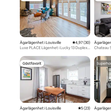
Ägarlägenhet i Louisville
4,97 av 5 i genomsnit
4,97 (30)
Ägarlägen
ws
Luxe PLACE Lägenhet i Lucky 13 Duplex
Chateau S
med gratis parkering
Condo
Gästfavorit
Superho
Gästfavorit
Superho
Ägarlägenhet i Louisville
5 av 5 i genomsnit
5 (23)
Ägarlägenh