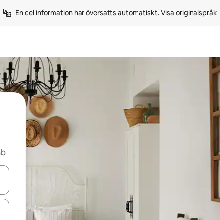
En del information har översatts automatiskt. 
Visa originalspråk
nb
d upp- och nedåtpilarna eller utforska genom att trycka eller svepa.