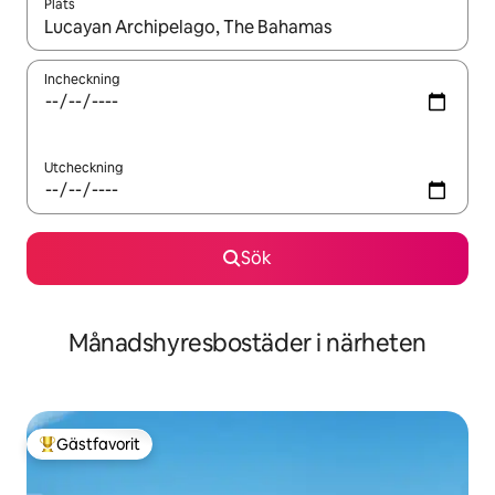
Plats
När resultaten är tillgängliga kan du navigera med upp- och ned
Incheckning
Utcheckning
Sök
Månadshyresbostäder i närheten
Gästfavorit
Populär gästfavorit