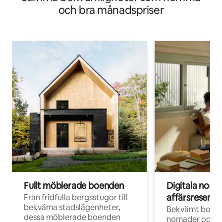
och bra månadspriser
Fullt möblerade boenden
Digitala nom
affärsresenär
Från fridfulla bergsstugor till
bekväma stadslägenheter,
Bekvämt boend
dessa möblerade boenden
nomader och d