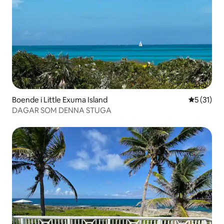
Boende i Little Exuma Island
5 av 5 i g
5 (31)
DAGAR SOM DENNA STUGA