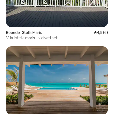
Boende i Stella Maris
4,5 av 5 i 
4,5 (6)
Villa i stella maris – vid vattnet