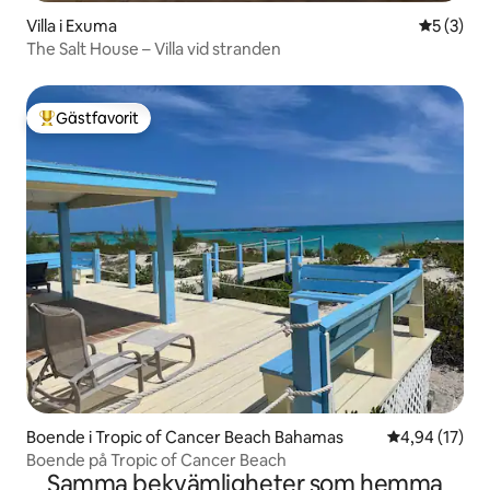
Villa i Exuma
5 av 5 i 
5 (3)
The Salt House – Villa vid stranden
Gästfavorit
Populär gästfavorit
Boende i Tropic of Cancer Beach Bahamas
4,94 av 5 i g
4,94 (17)
Boende på Tropic of Cancer Beach
Samma bekvämligheter som hemma