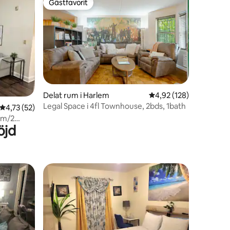
Gästfavorit
Gästfavorit
Delat rum i Harlem
4,92 av 5 i genomsnitt
4,92 (128)
Legal Space i 4fl Townhouse, 2bds, 1bath
en
4,73 av 5 i genomsnittligt betyg, 52 omdömen
4,73 (52)
um/2
öjd