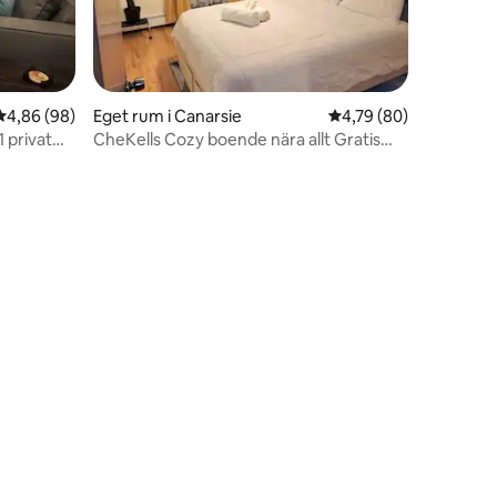
4,86 av 5 i genomsnittligt betyg, 98 omdömen
4,86 (98)
Eget rum i Canarsie
4,79 av 5 i genomsnit
4,79 (80)
en
1 privat
CheKells Cozy boende nära allt Gratis
WIFI
en