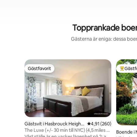
Topprankade boend
Gästerna är eniga: dessa boe
Gästfavorit
Gästf
Gästfavorit
Populär 
Gästsvit i Hasbrouck Height
4,91 av 5 i genomsnitt
4,91 (260)
s
The Luxe (+/- 30 min till NYC) (4,5 miles till
Boende i
MetLife)
Vårt ställe är en vacker lägenhet på 2: a