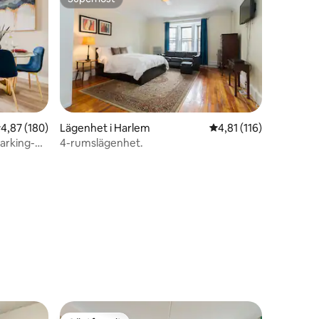
Superhost
,87 av 5 i genomsnittligt betyg, 180 omdömen
4,87 (180)
Lägenhet i Harlem
4,81 av 5 i genomsnit
4,81 (116)
arking-
4-rumslägenhet.
en