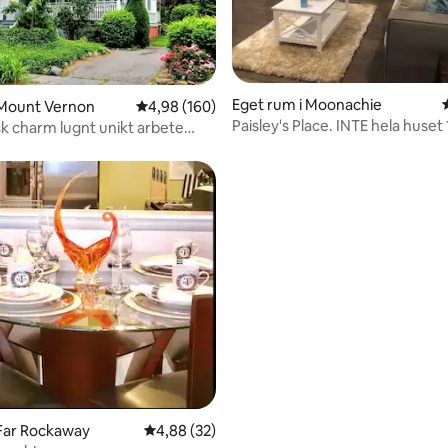
tligt betyg, 61 omdömen
Eget rum i Moonachie
 Mount Vernon
4,98 av 5 i genomsnittligt betyg, 160 omdöm
4,98 (160)
Paisley's Place. INTE hela huset 
sk charm lugnt unikt arbete
sovrum
30 min NYC
tligt betyg, 32 omdömen
Far Rockaway
4,88 av 5 i genomsnittligt betyg, 32 omdöm
4,88 (32)