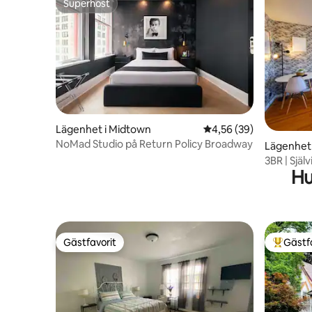
Superhost
Superhost
Lägenhet i Midtown
4,56 av 5 i genomsnit
4,56 (39)
NoMad Studio på Return Policy Broadway
Lägenhet 
3BR | Sjä
Hu
utcheckni
Gästfavorit
Gästf
Gästfavorit
Populär 