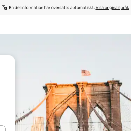
En del information har översatts automatiskt. 
Visa originalspråk