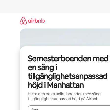
Hoppa
till
innehåll
Semesterboenden med
en säng i
tillgänglighetsanpassad
höjd i Manhattan
Hitta och boka unika boenden med säng i
tillgänglighetsanpassad höjd på Airbnb
Plats