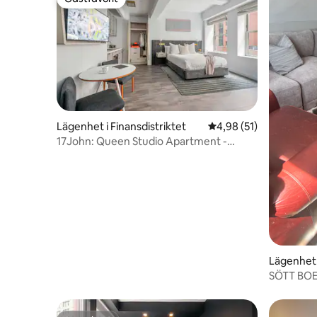
Gästfavorit
Lägenhet i Finansdistriktet
4,98 av 5 i genomsnit
4,98 (51)
17John: Queen Studio Apartment -
Handikapptillgång
Lägenhet
SÖTT BOE
Airport, s