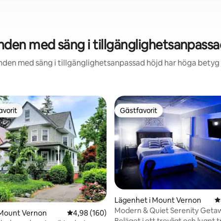
en med säng i tillgänglighetsanpassa
nden med säng i tillgänglighetsanpassad höjd har höga betyg f
avorit
Gästfavorit
gästfavorit
Gästfavorit
ligt betyg, 260 omdömen
Lägenhet i Mount Vernon
4
Modern & Quiet Serenity Geta
 Mount Vernon
4,98 av 5 i genomsnittligt betyg, 160 omdöm
4,98 (160)
Enhanced Cleaning
Beläget i ett trevligt och lugnt 