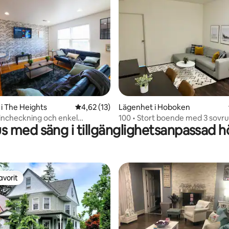
tligt betyg, 39 omdömen
i The Heights
4,62 av 5 i genomsnittligt betyg, 13 omdöm
4,62 (13)
Lägenhet i Hoboken
lvincheckning och enkel
100 • Stort boende med 3 sovr
s med säng i tillgänglighetsanpassad h
ng | NYC Access
badrum • Buss till New York
avorit
gästfavorit