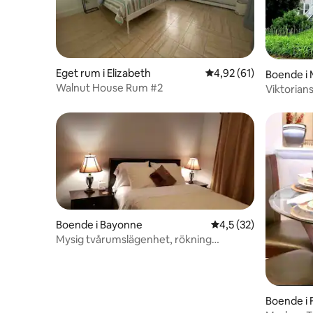
Eget rum i Elizabeth
4,92 av 5 i genomsnit
4,92 (61)
Boende i
Walnut House Rum #2
Viktorian
eller lek 
Boende i Bayonne
4,5 av 5 i genomsnit
4,5 (32)
Mysig tvårumslägenhet, rökning
förbjuden.
Boende i 