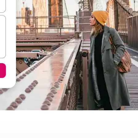
d upp- och nedåtpilarna eller utforska genom att trycka eller svepa.