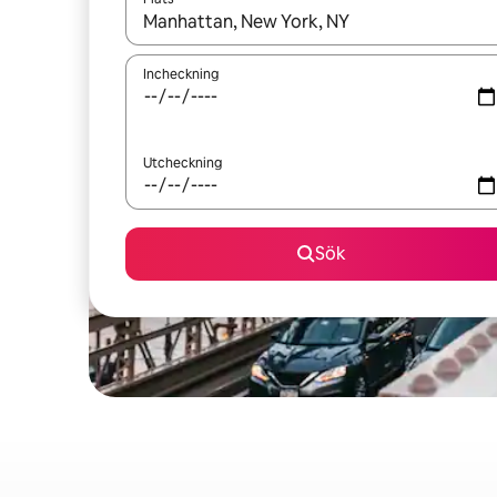
När resultaten är tillgängliga kan du navigera me
Incheckning
Utcheckning
Sök