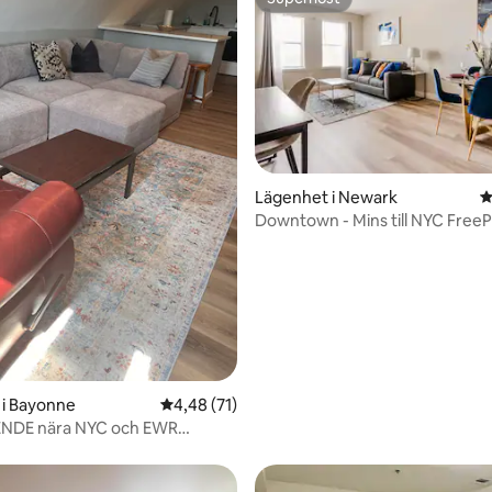
Superhost
tligt betyg, 51 omdömen
Lägenhet i Newark
4
Downtown - Mins till NYC FreeP
Mins till EWR
 i Bayonne
4,48 av 5 i genomsnittligt betyg, 71 omdöm
4,48 (71)
NDE nära NYC och EWR
äker stad