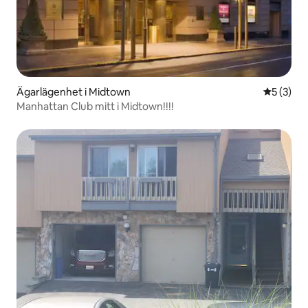
Ägarlägenhet i Midtown
5 av 5 i 
5 (3)
Manhattan Club mitt i Midtown!!!!