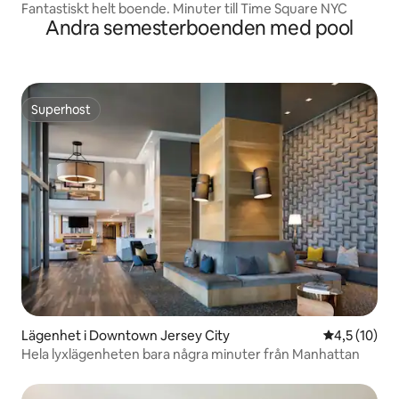
Fantastiskt helt boende. Minuter till Time Square NYC
Andra semesterboenden med pool
Superhost
Superhost
Lägenhet i Downtown Jersey City
4,5 av 5 i g
4,5 (10)
Hela lyxlägenheten bara några minuter från Manhattan