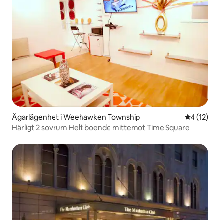
Ägarlägenhet i Weehawken Township
4 av 5 i g
4 (12)
Härligt 2 sovrum Helt boende mittemot Time Square