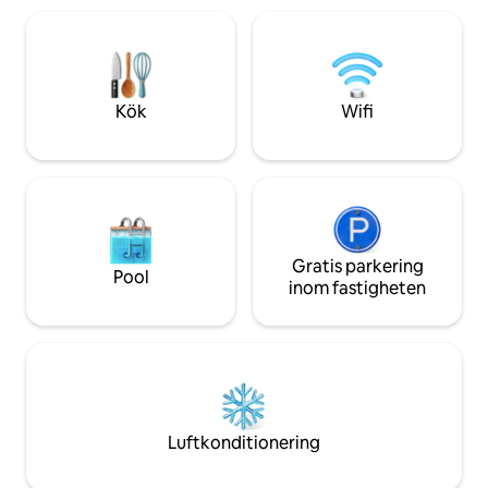
typer av mat du kan tänka dig. Några
steg från en av de vackraste parkerna i
North Jersey. Många bekvämligheter
hemma så att du inte vill gå ut. Detta
boende har allt för din vistelse.
Kök
Wifi
Gratis parkering
Pool
inom fastigheten
Luftkonditionering