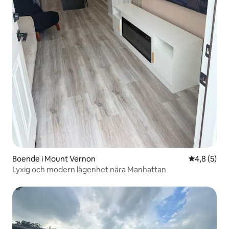
Boende i Mount Vernon
4,8 av 5 i 
4,8 (5)
Lyxig och modern lägenhet nära Manhattan