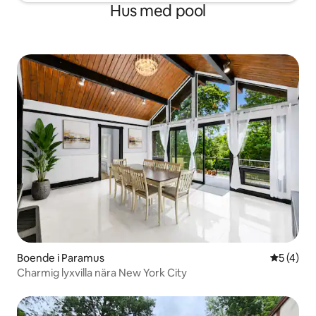
Hus med pool
Boende i Paramus
5 av 5 i 
5 (4)
Charmig lyxvilla nära New York City