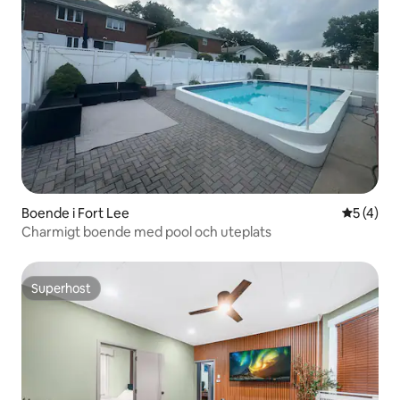
Boende i Fort Lee
5 av 5 i 
5 (4)
Charmigt boende med pool och uteplats
Superhost
Superhost