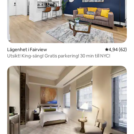
Lägenhet i Fairview
4,94 av 5 i g
4,94 (62)
Utsikt! King-säng! Gratis parkering! 30 min till NYC!