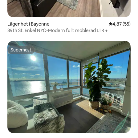
Lägenhet i Bayonne
4,87 av 5 i g
4,87 (55)
39th St. Enkel NYC-Modern fullt möblerad LTR +
Superhost
Superhost