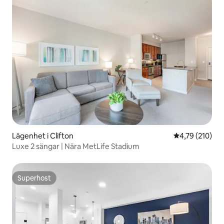
Lägenhet i Clifton
4,79 av 5 i ge
4,79 (210)
Luxe 2 sängar | Nära MetLife Stadium
Superhost
Superhost