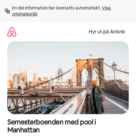
Hoppa
En del information har översatts automatiskt. 
Visa 
till
originalspråk
innehåll
Hyr ut på Airbnb
Semesterboenden med pool i
Manhattan