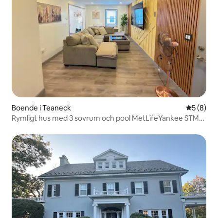
Boende i Teaneck
5 av 5 i 
5 (8)
Rymligt hus med 3 sovrum och pool MetLifeYankee STM
och NYC