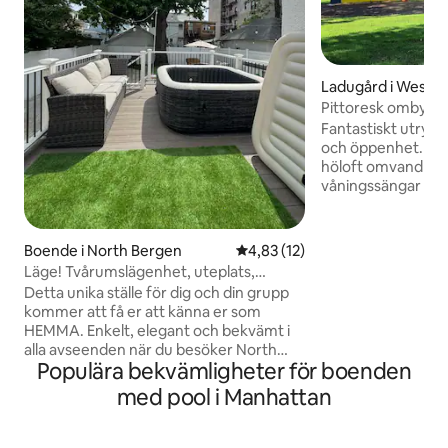
Ladugård i West 
Pittoresk ombyggd
Fantastiskt utrym
och öppenhet. Med
höloft omvandlat t
våningssängar i ko
badrum. Det är det
komma bort från allt. L
omvandlades till b
Boende i North Bergen
4,83 av 5 i genomsnittligt be
4,83 (12)
och fridfullt. Första våningen har
Läge! Tvårumslägenhet, uteplats,
vardagsrum, matsa
jacuzzi, nära NYC!
Detta unika ställe för dig och din grupp
badrum med en spir
kommer att få er att känna er som
öppet till nedan o
HEMMA. Enkelt, elegant och bekvämt i
garderobsskåp so
alla avseenden när du besöker North
kontorshörnan men 
Populära bekvämligheter för boenden
Jersey. Läget är allt på detta ställe, 20
dem. Ladan är öppen, bara badrummen
minuters bilresa till NEW YORK, 5
med pool i Manhattan
har dörrar.
minuters promenad till den bästa
utsikten över stadens silhuett. Hungrig?
Stort utbud av restauranger med alla