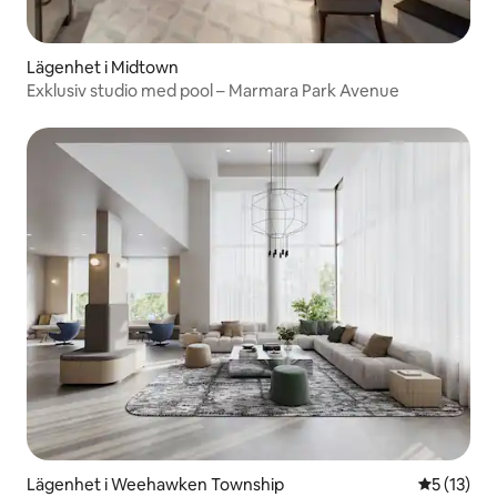
Lägenhet i Midtown
Exklusiv studio med pool – Marmara Park Avenue
Lägenhet i Weehawken Township
5 av 5 i g
5 (13)