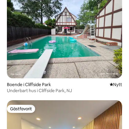
Boende i Cliffside Park
Nytt ställ
Nytt
Underbart hus i Cliffside Park, NJ
Gästfavorit
Gästfavorit