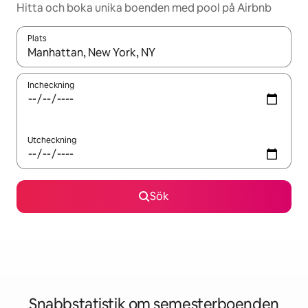
Hitta och boka unika boenden med pool på Airbnb
Plats
När resultaten är tillgängliga kan du navigera med upp- och ned
Incheckning
Utcheckning
Sök
Snabbstatistik om semesterboenden