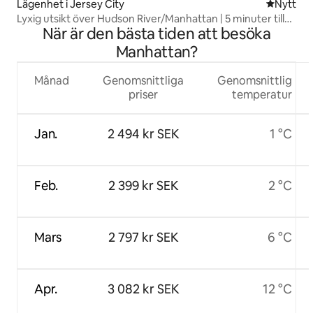
Lägenhet i Jersey City
Nytt ställ
Nytt
Lyxig utsikt över Hudson River/Manhattan | 5 minuter till
När är den bästa tiden att besöka
NYC
Manhattan?
Månad
Genomsnittliga
Genomsnittlig
priser
temperatur
Jan.
2 494 kr SEK
1 °C
Feb.
2 399 kr SEK
2 °C
Mars
2 797 kr SEK
6 °C
Apr.
3 082 kr SEK
12 °C