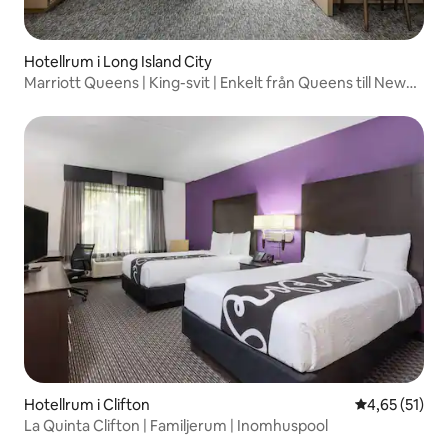
Hotellrum i Long Island City
Marriott Queens | King-svit | Enkelt från Queens till New
York City
Hotellrum i Clifton
4,65 av 5 i g
4,65 (51)
La Quinta Clifton | Familjerum | Inomhuspool