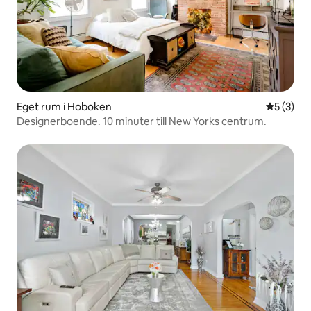
Eget rum i Hoboken
5 av 5 i 
5 (3)
Designerboende. 10 minuter till New Yorks centrum.