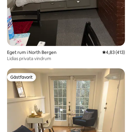
Eget rum i North Bergen
4,83 av 5 i ge
4,83 (413)
Lidias privata vindrum
Gästfavorit
Gästfavorit