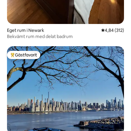
Eget rum i Newark
4,84 av 5 i ge
4,84 (312)
Bekvämt rum med delat badrum
Gästfavorit
Populär gästfavorit