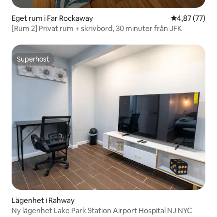
Eget rum i Far Rockaway
4,87 av 5 i g
4,87 (77)
[Rum 2] Privat rum + skrivbord, 30 minuter från JFK
Superhost
Superhost
Lägenhet i Rahway
Ny lägenhet Lake Park Station Airport Hospital NJ NYC