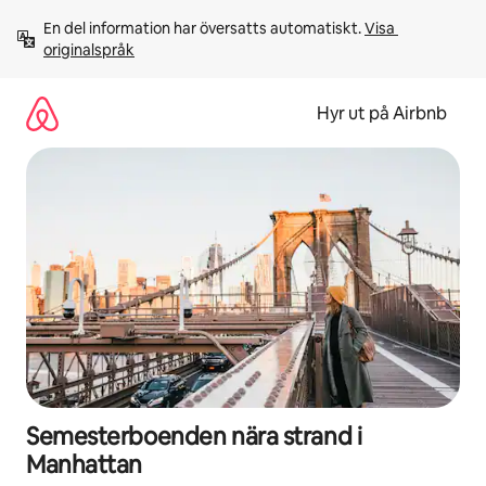
Hoppa
En del information har översatts automatiskt. 
Visa 
till
originalspråk
innehåll
Hyr ut på Airbnb
Semesterboenden nära strand i
Manhattan