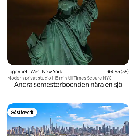
Lägenhet i West New York
4,95 av 5 i g
4,95 (55)
Modern privat studio | 15 min till Times Square NYC
Andra semesterboenden nära en sjö
Gästfavorit
Gästfavorit