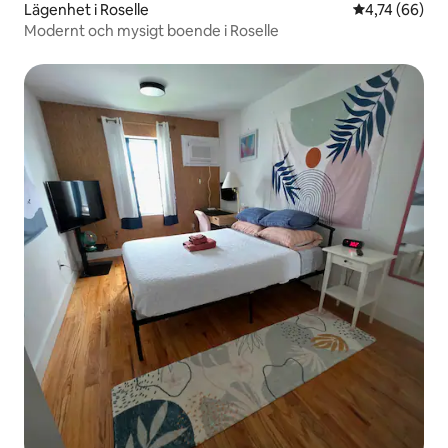
Lägenhet i Roselle
4,74 av 5 i g
4,74 (66)
Modernt och mysigt boende i Roselle