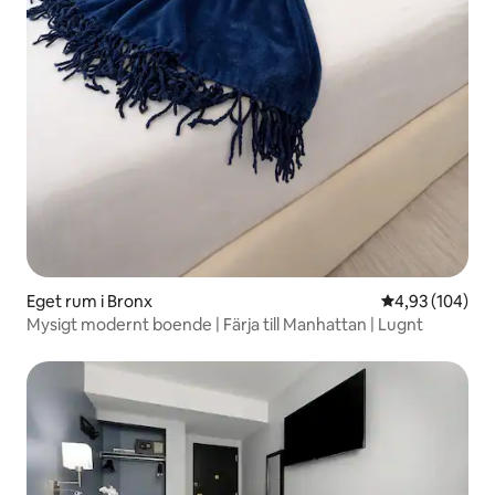
Eget rum i Bronx
4,93 av 5 i ge
4,93 (104)
Mysigt modernt boende | Färja till Manhattan | Lugnt