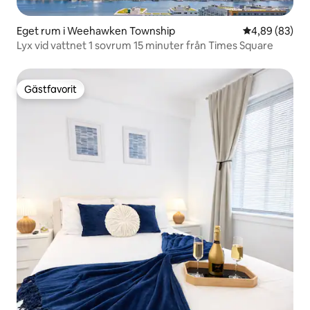
Eget rum i Weehawken Township
4,89 av 5 i g
4,89 (83)
Lyx vid vattnet 1 sovrum 15 minuter från Times Square
Gästfavorit
Gästfavorit