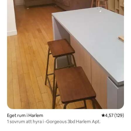
Eget rum i Harlem
4,57 av 5 i ge
4,57 (129)
1 sovrum att hyra i -Gorgeous 3bd Harlem Apt.