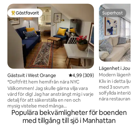
Gästfavorit
Superhost
Populär gästfavorit
Superhost
Lägenhet i Journa
Modern lägenhet 
Gästsvit i West Orange
4,99 av 5 i genomsnittligt bety
4,99 (309)
Stadium!
Kliv in i detta lju
*Doftfritt hem hemifrån nära NYC
med 3 sovrum i Jer
Välkommen! Jag skulle gärna vilja vara
solfyllda interiöre
värd för dig! Jag har ansträngt mig i varje
nära restauranger och
detalj för att säkerställa en ren och
boende erbjuder: 
mysig vistelse med många
och matplats 🍳 Kö
Populära bekvämligheter för boenden
bekvämligheter Sviten har renoverats
rostfria vitvaror 
och inrett för att skapa ett fridfullt
med tillgång till sjö i Manhattan
promenad från PAT
utrymme att återvända till efter en lång
York och Manhatta
dag eller ett utrymme för distansarbete.
Stadium, värd för 
Fritidsböcker, spel och musik från Alex.