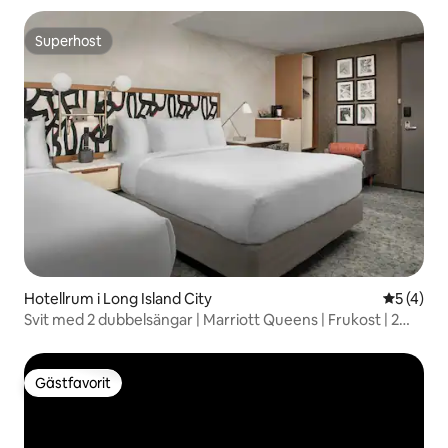
Superhost
Superhost
Hotellrum i Long Island City
5 av 5 i 
5 (4)
Svit med 2 dubbelsängar | Marriott Queens | Frukost | 2
enheter
Gästfavorit
Gästfavorit