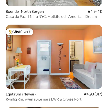
Boende i North Bergen
4,9 av 5 i 
4,9 (41)
Casa de Paz I | Nära NYC, MetLife och American Dream
Gästfavorit
Populär gästfavorit
Eget rum i Newark
4,93 av 5 i ge
4,93 (317)
Rymlig Rm. w/en suite nära EWR & Cruise Port