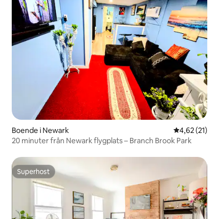
Boende i Newark
4,62 av 5 i g
4,62 (21)
20 minuter från Newark flygplats – Branch Brook Park
Superhost
Superhost