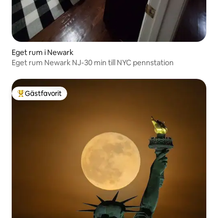
Eget rum i Newark
Eget rum Newark NJ-30 min till NYC pennstation
Gästfavorit
Populär gästfavorit