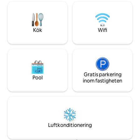
andra kommande matcher.
*Ingången är inte privat, den går genom
dem som vill utfor
värdens vardagsrum* (Du kommer att
familjer som vill 
ha dina egna nycklar och du är fri att
nära Manhattan.
komma och gå som du vill.) Jag har ett
doftfritt boende och kräver att gäster
Kök
Wifi
också är doftfria
Gratis parkering
Pool
inom fastigheten
Luftkonditionering