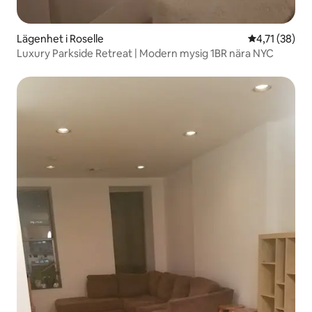
Lägenhet i Roselle
4,71 av 5 i g
4,71 (38)
Luxury Parkside Retreat | Modern mysig 1BR nära NYC