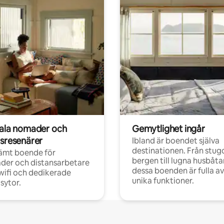
tala nomader och
Gemytlighet ingår
rsresenärer
Ibland är boendet själva
destinationen. Från stugo
ämt boende för
bergen till lugna husbåtar
der och distansarbetare
dessa boenden är fulla av
ifi och dedikerade
unika funktioner.
sytor.