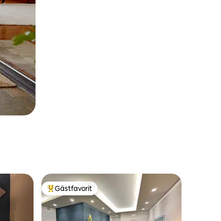
Gästfavorit
Populär gästfavorit