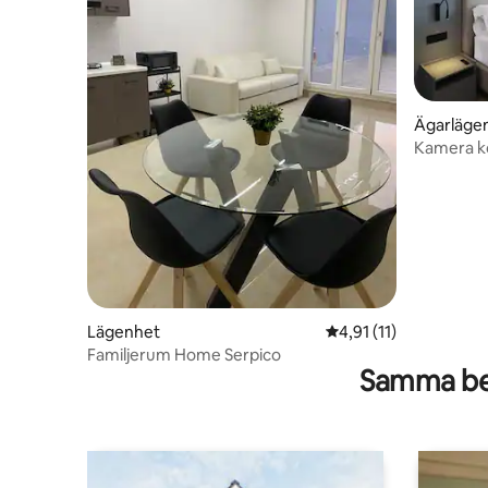
Ägarläge
Kamera k
Lägenhet
4,91 av 5 i genomsnit
4,91 (11)
Familjerum Home Serpico
Samma be