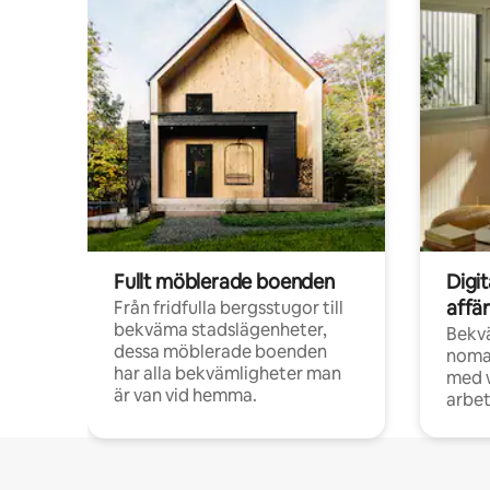
Fullt möblerade boenden
Digi
affä
Från fridfulla bergsstugor till
bekväma stadslägenheter,
Bekv
dessa möblerade boenden
noma
har alla bekvämligheter man
med w
är van vid hemma.
arbet