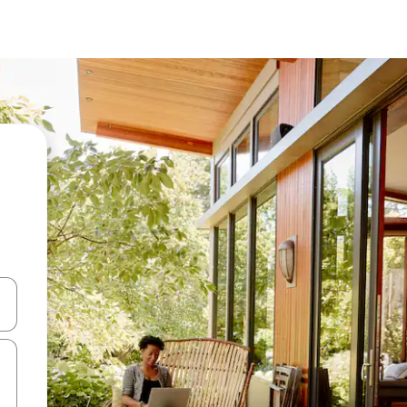
d upp- och nedåtpilarna eller utforska genom att trycka eller svepa.