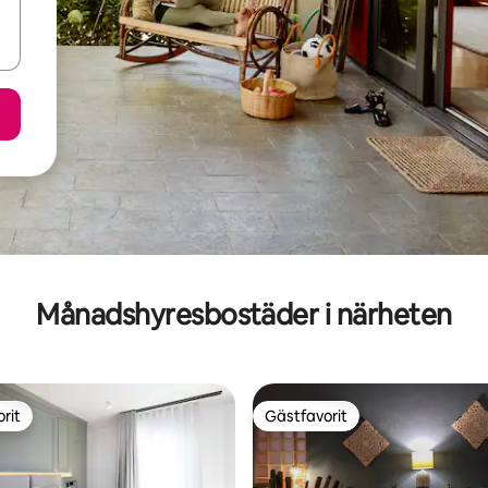
Månadshyresbostäder i närheten
rit
Gästfavorit
rit
Gästfavorit