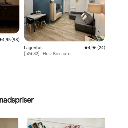
en
4,95 av 5 i genomsnittligt betyg, 98 omdömen
4,95 (98)
Lägenhet
4,96 av 5 i genomsnit
4,96 (24)
[b&b32] - Hus+Box auto
adspriser