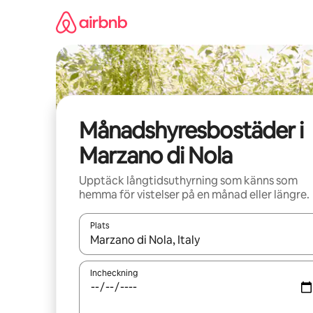
Hoppa
till
innehåll
Månadshyresbostäder i
Marzano di Nola
Upptäck långtidsuthyrning som känns som
hemma för vistelser på en månad eller längre.
Plats
När resultaten är tillgängliga kan du navigera me
Incheckning