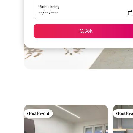
Utcheckning
Sök
Gästfavorit
Gästfavo
Gästfavorit
Gästfavo