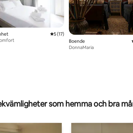
nhet
5 av 5 i genomsnittligt betyg, 17 omdöm
5 (17)
omfort
Boende
DonnaMaria
tligt betyg, 11 omdömen
kvämligheter som hemma och bra mån