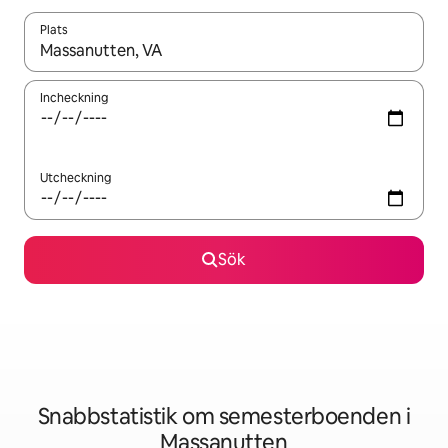
Plats
När resultaten är tillgängliga kan du navigera med upp- och ned
Incheckning
Utcheckning
Sök
Snabbstatistik om semesterboenden i
Massanutten