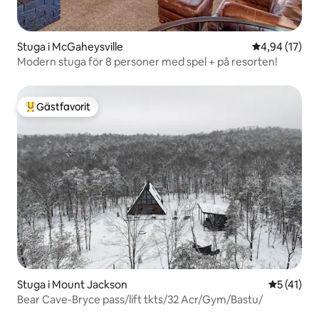
Stuga i McGaheysville
4,94 av 5 i g
4,94 (17)
Modern stuga för 8 personer med spel + på resorten!
Gästfavorit
Populär gästfavorit
Stuga i Mount Jackson
5 av 5 i g
5 (41)
Bear Cave-Bryce pass/lift tkts/32 Acr/Gym/Bastu/