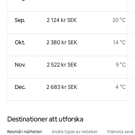
Sep.
2 124 kr SEK
20 °C
Okt.
2 380 kr SEK
14 °C
Nov.
2 522 kr SEK
9 °C
Dec.
2 683 kr SEK
4 °C
Destinationer att utforska
Resmål i närheten
Andra typer av vistelser
Främsta sevär