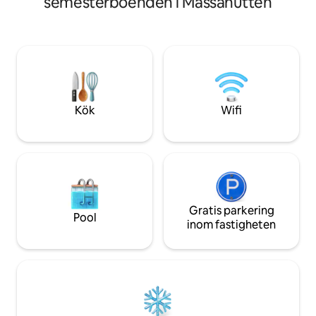
semesterboenden i Massanutten
privat uppfart 3 sovrum för upp till 14
golfbanor, mounta
personer Biljardbord, eldstad utomhus,
mycket mer. Beläge
stabilt höghastighets-Wi-Fi och grill finns
centrala Harrison
tillgängliga. Nära till massor av
Madison University,
aktiviteter, inklusive vattenpark,
lokala butiker, re
familjeäventyrspark, skidbackar, isrink,
underhållning. Up
golfbanor, vingårdar, vandringsleder och
grottorna, vingård
Shenandoah National Park.
vandringslederna 
Kök
Wifi
utomhusäventyre
Gratis parkering
Pool
inom fastigheten