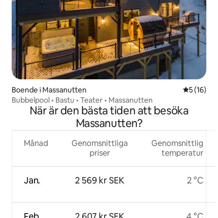
Boende i Massanutten
5 av 5 i g
5 (16)
Bubbelpool • Bastu • Teater • Massanutten
När är den bästa tiden att besöka
Massanutten?
Månad
Genomsnittliga
Genomsnittlig
priser
temperatur
Jan.
2 569 kr SEK
2 °C
Feb.
2 607 kr SEK
4 °C