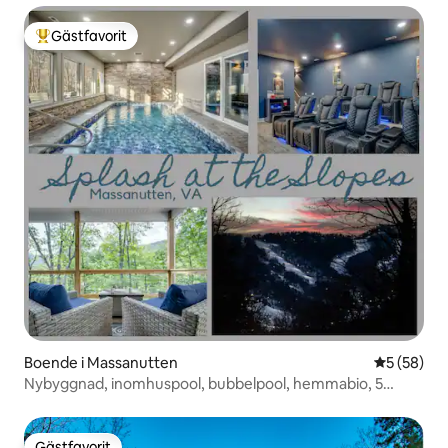
Gästfavorit
Populär gästfavorit
Boende i Massanutten
5 av 5 i g
5 (58)
Nybyggnad, inomhuspool, bubbelpool, hemmabio, 5
sovrum
Gästfavorit