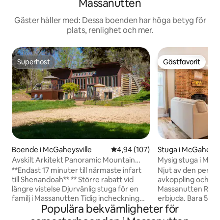
Massanutten
Gäster håller med: Dessa boenden har höga betyg för
plats, renlighet och mer.
Superhost
Gästfavorit
Superhost
Gästfavorit
Boende i McGaheysville
4,94 av 5 i genomsnittligt bety
4,94 (107)
Stuga i McGaheysv
Avskilt Arkitekt Panoramic Mountain
Mysig stuga i Mass
House
gård
**Endast 17 minuter till närmaste infart
Njut av den perfe
till Shenandoah** ** Större rabatt vid
avkoppling och även
längre vistelse Djurvänlig stuga för en
Massanutten Reso
familj i Massanutten Tidig incheckning
erbjuda. Bara 5 mi
Populära bekvämligheter för
och sen utcheckning är möjlig på
semesterortens f
begäran Stor trädgård på framsidan och
skidbackar, vatte