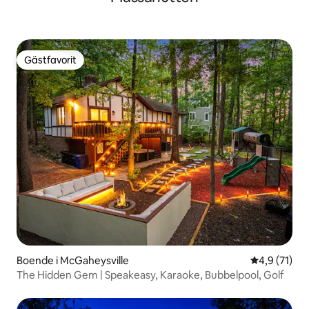
Gästfavorit
Gästfavorit
Boende i McGaheysville
4,9 av 5 i g
4,9 (71)
The Hidden Gem | Speakeasy, Karaoke, Bubbelpool, Golf