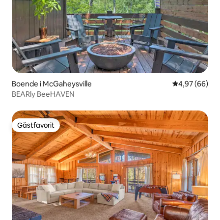
Boende i McGaheysville
4,97 av 5 i g
4,97 (66)
BEARly BeeHAVEN
Gästfavorit
Gästfavorit