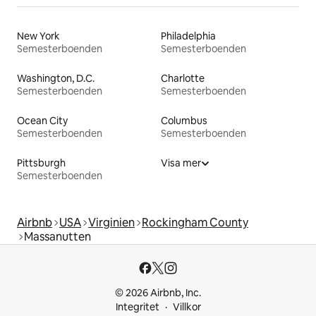
New York
Philadelphia
Semesterboenden
Semesterboenden
Washington, D.C.
Charlotte
Semesterboenden
Semesterboenden
Ocean City
Columbus
Semesterboenden
Semesterboenden
Pittsburgh
Visa mer
Semesterboenden
Airbnb
USA
Virginien
Rockingham County
Massanutten
© 2026 Airbnb, Inc.
Integritet
Villkor