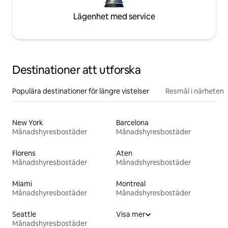
Lägenhet med service
Destinationer att utforska
Populära destinationer för längre vistelser
Resmål i närheten
New York
Barcelona
Månadshyresbostäder
Månadshyresbostäder
Florens
Aten
Månadshyresbostäder
Månadshyresbostäder
Miami
Montreal
Månadshyresbostäder
Månadshyresbostäder
Seattle
Visa mer
Månadshyresbostäder