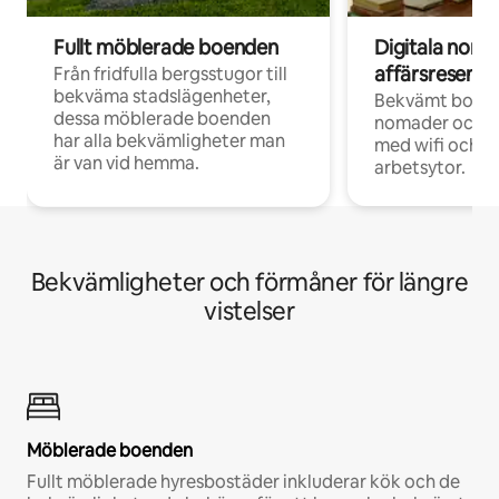
Fullt möblerade boenden
Digitala nom
affärsresenär
Från fridfulla bergsstugor till
bekväma stadslägenheter,
Bekvämt boend
dessa möblerade boenden
nomader och d
har alla bekvämligheter man
med wifi och d
är van vid hemma.
arbetsytor.
Bekvämligheter och förmåner för längre
vistelser
Möblerade boenden
Fullt möblerade hyresbostäder inkluderar kök och de