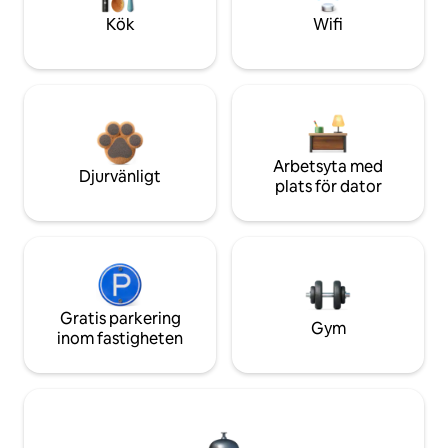
Kök
Wifi
Arbetsyta med
Djurvänligt
plats för dator
Gratis parkering
Gym
inom fastigheten