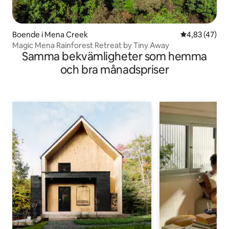
Boende i Mena Creek
4,83 av 5 i g
4,83 (47)
Magic Mena Rainforest Retreat by Tiny Away
Samma bekvämligheter som hemma
och bra månadspriser