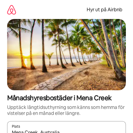
Hoppa
till
Hyr ut på Airbnb
innehåll
Månadshyresbostäder i Mena Creek
Upptäck långtidsuthyrning som känns som hemma för
vistelser på en månad eller längre.
Plats
När resultaten är tillgängliga kan du navigera med upp- och ned