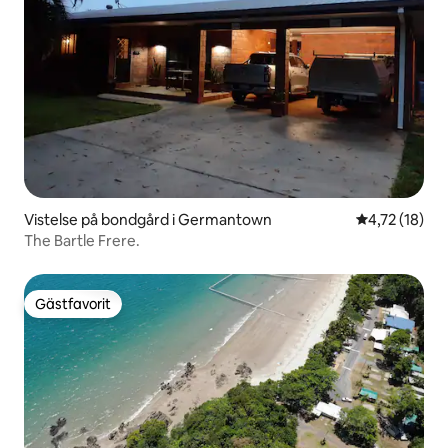
Vistelse på bondgård i Germantown
4,72 av 5 i g
4,72 (18)
The Bartle Frere.
Gästfavorit
Gästfavorit