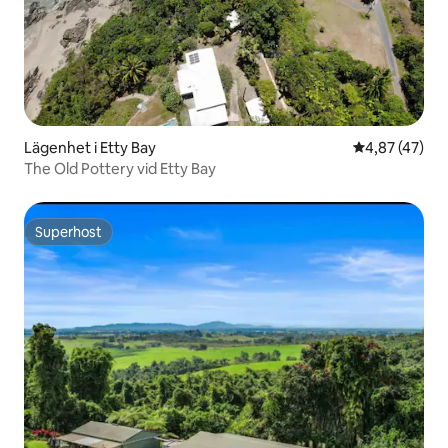
Lägenhet i Etty Bay
4,87 av 5 i g
4,87 (47)
The Old Pottery vid Etty Bay
Superhost
Superhost