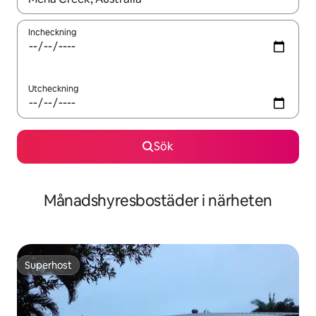
Incheckning
Utcheckning
Sök
Månadshyresbostäder i närheten
Superhost
Superhost