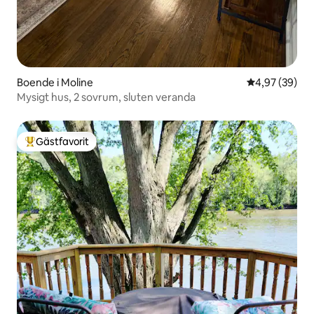
Boende i Moline
4,97 av 5 i g
4,97 (39)
Mysigt hus, 2 sovrum, sluten veranda
Gästfavorit
Populär gästfavorit