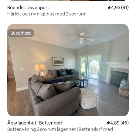
Boende i Davenport
4,93 av 5 i g
4,93 (91)
Härligt och rymligt hus med 2 sovrum!
Superhost
Superhost
Ägarlägenhet i Bettendorf
4,89 av 5 i g
4,89 (46)
Bottenvåning 2 sovrum lägenhet i Bettendorf med