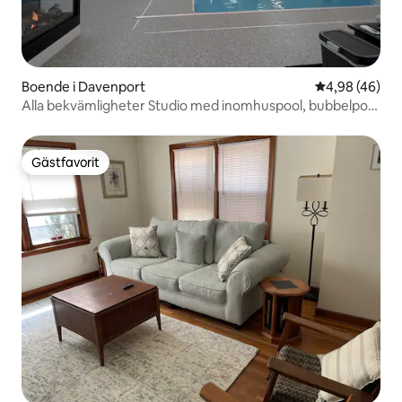
Boende i Davenport
4,98 av 5 i g
4,98 (46)
Alla bekvämligheter Studio med inomhuspool, bubbelpool
och mycket mer!
Gästfavorit
Gästfavorit