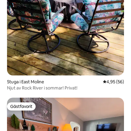
Stuga i East Moline
4,95 av 5 i g
4,95 (56)
Njut av Rock River i sommar! Privat!
Gästfavorit
Gästfavorit