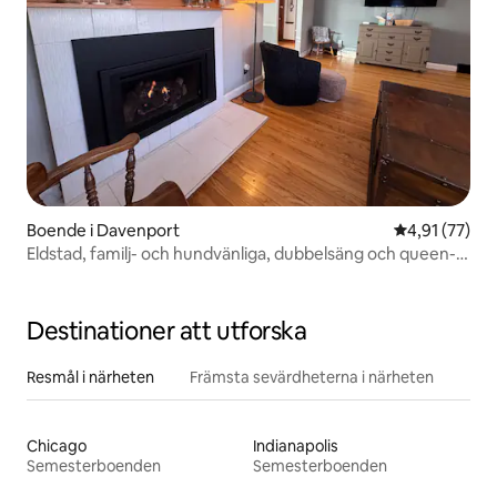
Boende i Davenport
4,91 av 5 i g
4,91 (77)
Eldstad, familj- och hundvänliga, dubbelsäng och queen-
säng
Destinationer att utforska
Resmål i närheten
Främsta sevärdheterna i närheten
Chicago
Indianapolis
Semesterboenden
Semesterboenden