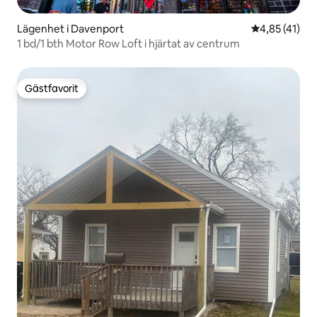
Lägenhet i Davenport
4,85 av 5 i g
4,85 (41)
1 bd/1 bth Motor Row Loft i hjärtat av centrum
Gästfavorit
Gästfavorit