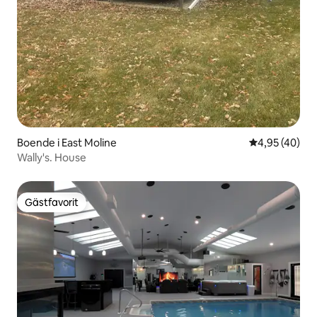
Boende i East Moline
4,95 av 5 i g
4,95 (40)
Wally's. House
Gästfavorit
Gästfavorit