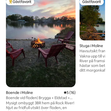
Gästfavorit
Gästfavorit
Populär gästfavorit
Gästfavorit
Stuga i Moline
Havsutsikt fram, h
och cyklar
Vakna upp till vids
River på framsidan
hästar som betar p
ditt morgonkaffe
altanen, utforska
cykelvägen på de t
paddla ut i kajaker
vid eldstaden när
Boende i Moline
5 av 5 i genomsnittligt be
5 (16)
över vattnet. Denna eklektiska
Boende vid floden| Brygga + Eldstad +
bungalow vid flode
Fullt utrustat kök
Mysigt ombyggt 3BR hem på Rock River!
inredning, mysig 
Njut av fridfull utsikt över floden, en
boende inomhus o