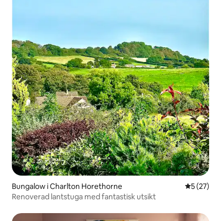
Bungalow i Charlton Horethorne
5 av 5 i g
5 (27)
Renoverad lantstuga med fantastisk utsikt