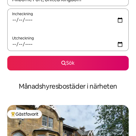
Incheckning
Utcheckning
Sök
Månadshyresbostäder i närheten
Gästfavorit
Populär gästfavorit