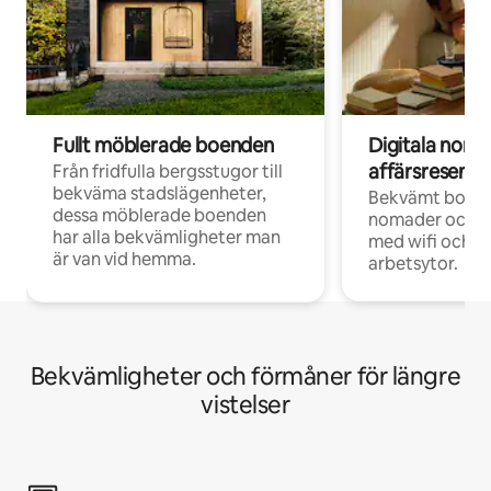
Fullt möblerade boenden
Digitala nom
affärsresenär
Från fridfulla bergsstugor till
bekväma stadslägenheter,
Bekvämt boend
dessa möblerade boenden
nomader och d
har alla bekvämligheter man
med wifi och d
är van vid hemma.
arbetsytor.
Bekvämligheter och förmåner för längre
vistelser