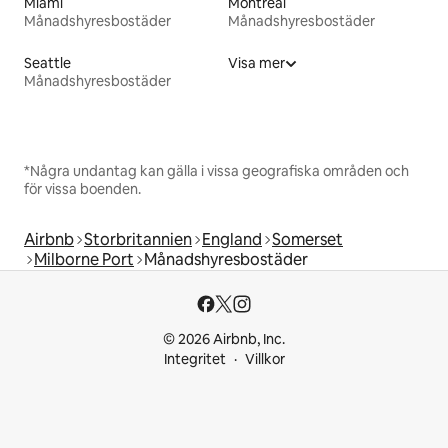
Miami
Montreal
Månadshyresbostäder
Månadshyresbostäder
Seattle
Visa mer
Månadshyresbostäder
*Några undantag kan gälla i vissa geografiska områden och
för vissa boenden.
Airbnb
Storbritannien
England
Somerset
Milborne Port
Månadshyresbostäder
© 2026 Airbnb, Inc.
Integritet
Villkor