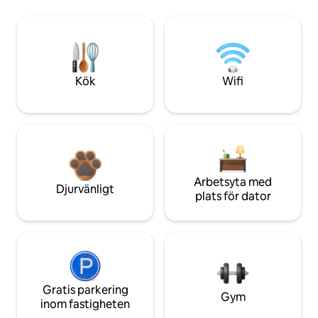
Kök
Wifi
Arbetsyta med
Djurvänligt
plats för dator
Gratis parkering
Gym
inom fastigheten