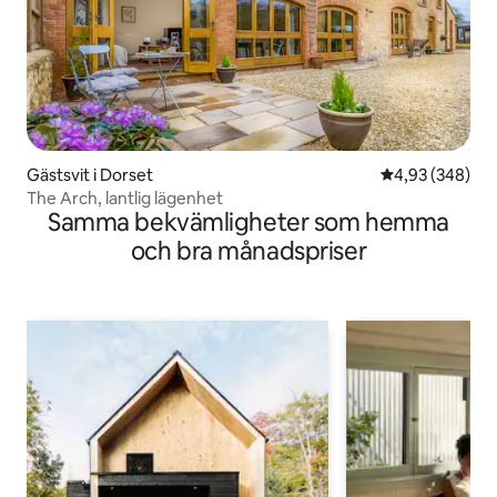
Gästsvit i Dorset
4,93 av 5 i ge
4,93 (348)
The Arch, lantlig lägenhet
Samma bekvämligheter som hemma
och bra månadspriser