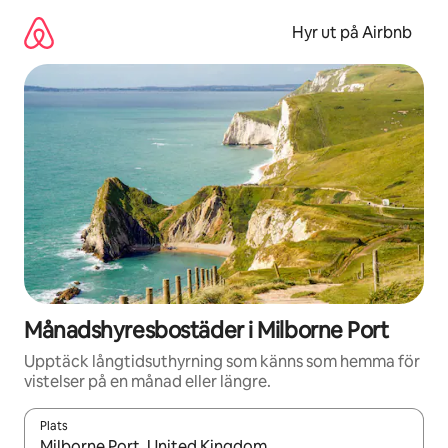
Hoppa
till
Hyr ut på Airbnb
innehåll
Månadshyresbostäder i Milborne Port
Upptäck långtidsuthyrning som känns som hemma för
vistelser på en månad eller längre.
Plats
När resultaten är tillgängliga kan du navigera med upp- och ned