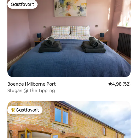
Gästfavorit
Gästfavorit
Boende i Milborne Port
4,98 av 5 i g
4,98 (52)
Stugan @ The Tippling
Gästfavorit
Populär gästfavorit