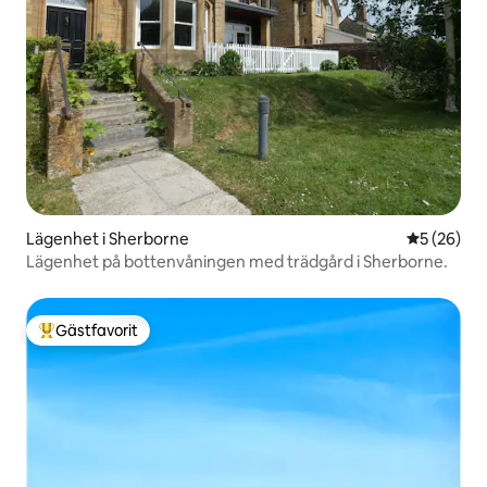
Lägenhet i Sherborne
5 av 5 i g
5 (26)
Lägenhet på bottenvåningen med trädgård i Sherborne.
Gästfavorit
Populär gästfavorit