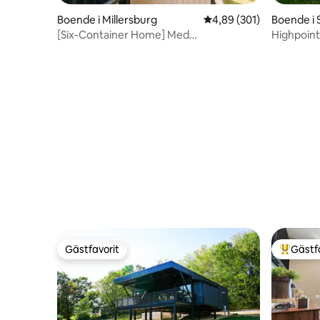
Boende i Millersburg
4,89 av 5 i genomsnitt
4,89 (301)
Boende i 
[Six-Container Home] Med
Highpoin
panoramautsikt + bubbelpool
Gästfavorit
Gästf
Gästfavorit
Populär 