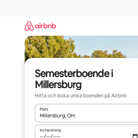
Hoppa
till
innehåll
Semesterboende i
Millersburg
Hitta och boka unika boenden på Airbnb
Plats
När resultaten är tillgängliga kan du navigera me
Incheckning