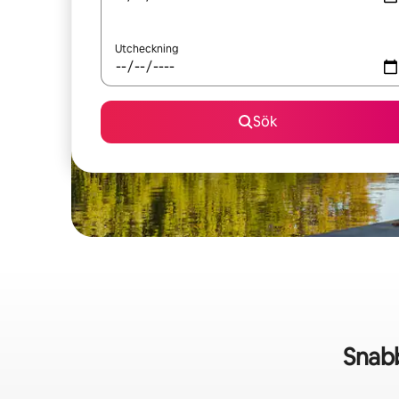
Utcheckning
Sök
Snabb