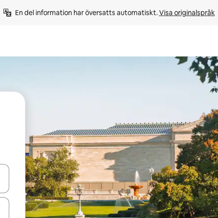
En del information har översatts automatiskt. 
Visa originalspråk
d upp- och nedåtpilarna eller utforska genom att trycka eller svepa.