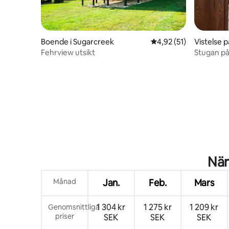
Boende i Sugarcreek
4,92 av 5 i genomsnit
4,92 (51)
Vistelse 
creek
Fehrview utsikt
Stugan på 
När
Månad
Jan.
Feb.
Mars
1 304 kr
1 275 kr
1 209 kr
Genomsnittliga
priser
SEK
SEK
SEK