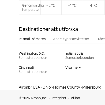
−2 °C
−1 °C
4 °C
Genomsnittlig
temperatur
Destinationer att utforska
Resmål i närheten
Andra typer av vistelser
Främs
Washington, D.C.
Indianapolis
Semesterboenden
Semesterboenden
Cincinnati
Visa mer
Semesterboenden
Airbnb
USA
Ohio
Holmes County
Millersburg
© 2026 Airbnb, Inc.
Integritet
Villkor