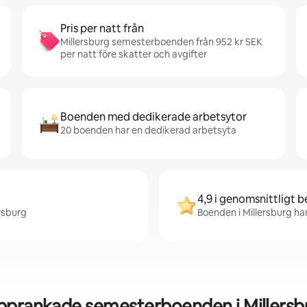
Pris per natt från
Millersburg semesterboenden från 952 kr SEK
per natt före skatter och avgifter
Boenden med dedikerade arbetsytor
20 boenden har en dedikerad arbetsyta
4,9 i genomsnittligt 
ersburg
Boenden i Millersburg har
pprankade semesterboenden i Millersb