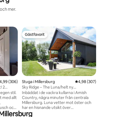
 och mer.
Gästhus i
Gästfavorit
Gästf
Gästfavorit
Populär
Dream Aw
Kom till
din Dream
landet oc
Koppla av
en av vår
spela ett
den lugna
bara 2 mi
en
,99 av 5 i genomsnittligt betyg, 306 omdömen
4,99 (306)
Stuga i Millersburg
4,98 av 5 i genomsnitt
4,98 (307)
många att
! 2
Sky Ridge – The Luna/helt ny
vår gästb
stuga/Amish Country
egen stil.
Inbäddat i de vackra kullarna i Amish
förvånad. 
 med allt
Country, några minuter från centrala
skratta o
,
Millersburg. Luna vetter mot öster och
har Wifi.
dusch och
har en hisnande utsikt över
Millersburg
soluppgången varje morgon. Oavsett om