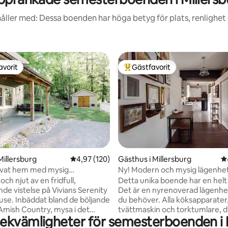
åller med: Dessa boenden har höga betyg för plats, renlighet
avorit
Gästfavorit
gästfavorit
Populär gästfavorit
ligt betyg, 360 omdömen
Millersburg
4,97 av 5 i genomsnittligt betyg, 120 omdöm
4,97 (120)
Gästhus i Millersburg
4
rivat hem med mysig
Ny! Modern och mysig lägenhet
dscharm
minuters bilresa från stan!
ch njut av en fridfull,
Detta unika boende har en helt 
nde vistelse på Vivians Serenity
Det är en nyrenoverad lägenhet
se. Inbäddat bland de böljande
du behöver. Alla köksapparater
 Amish Country, mysa i det
tvättmaskin och torktumlare, 
ekvämligheter för semesterboenden i 
e huset och utforska lokala
badkar! Alla på en våning! Bara en kort 3