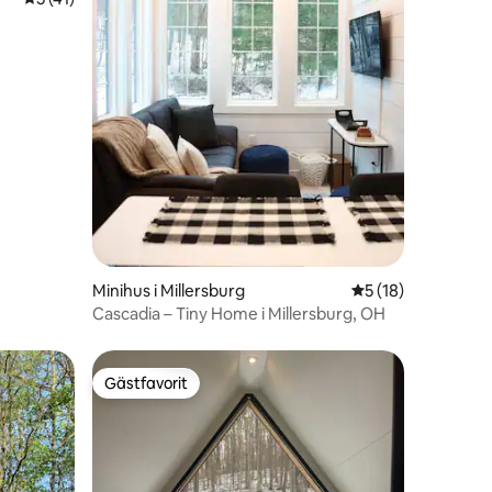
en
Minihus i Millersburg
5 av 5 i genomsnit
5 (18)
Cascadia – Tiny Home i Millersburg, OH
Gästfavorit
Gästfavorit