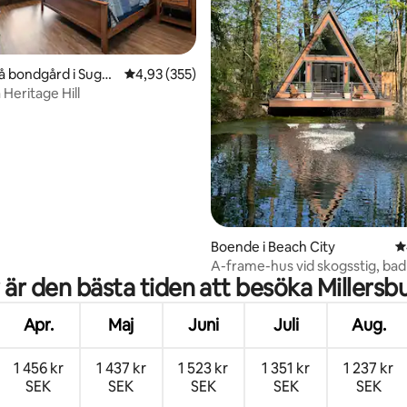
tligt betyg, 51 omdömen
på bondgård i Sugar
4,93 av 5 i genomsnittligt betyg, 355 omdöm
4,93 (355)
Heritage Hill
Boende i Beach City
4
A-frame-hus vid skogsstig, bad
 är den bästa tiden att besöka Millersb
kajaker, lägereld
Apr.
Maj
Juni
Juli
Aug.
1 456 kr
1 437 kr
1 523 kr
1 351 kr
1 237 kr
SEK
SEK
SEK
SEK
SEK