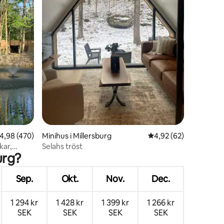
en
,98 av 5 i genomsnittligt betyg, 470 omdömen
4,98 (470)
Minihus i Millersburg
4,92 av 5 i genomsnit
4,92 (62)
kar,
Selahs tröst
urg?
Sep.
Okt.
Nov.
Dec.
1 294 kr
1 428 kr
1 399 kr
1 266 kr
SEK
SEK
SEK
SEK