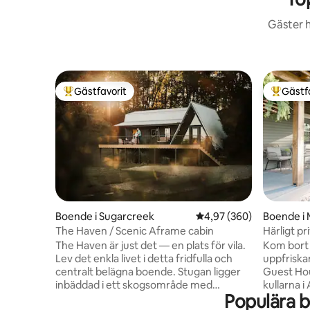
Gäster h
Gästfavorit
Gästf
Populär gästfavorit
Populär 
Boende i Sugarcreek
4,97 av 5 i genomsnitt
4,97 (360)
Boende i 
The Haven / Scenic Aframe cabin
Härligt p
bondgår
The Haven är just det — en plats för vila.
Kom bort o
Lev det enkla livet i detta fridfulla och
uppfriska
centralt belägna boende. Stugan ligger
Guest Hou
inbäddad i ett skogsområde med
kullarna i
Populära b
dammutsikt och böljande kullar. I hjärtat
inbjudand