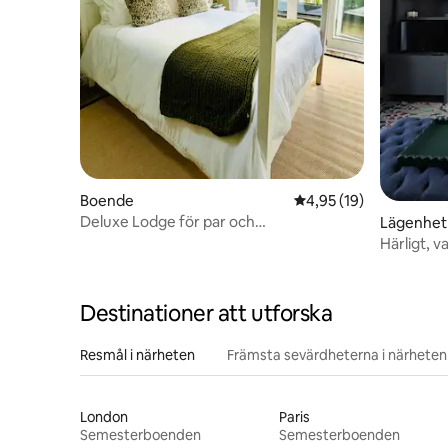
Boende
4,95 av 5 i genomsnit
4,95 (19)
Deluxe Lodge för par och
Lägenhet
affärsresenärer.
Härligt, va
annex.
Destinationer att utforska
Resmål i närheten
Främsta sevärdheterna i närheten
London
Paris
Semesterboenden
Semesterboenden