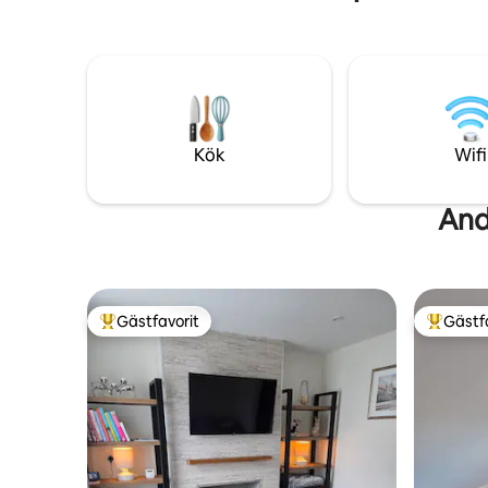
om du vill laga mat åt dig själv. Enkel
mikrovågs
åtkomst till Oxfordshires bästa
vattenkok
landsbygds promenader också.
badrum me
toalettart
Kök
Wifi
And
Gästfavorit
Gästf
Populär gästfavorit
Populär 