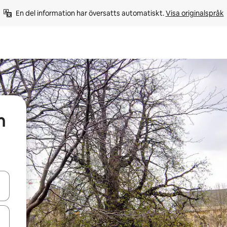
En del information har översatts automatiskt. 
Visa originalspråk
n
d upp- och nedåtpilarna eller utforska genom att trycka eller svepa.