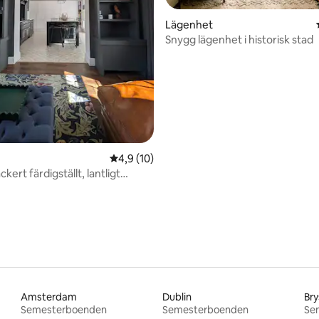
Lägenhet
Snygg lägenhet i historisk stad
tligt betyg, 19 omdömen
4,9 av 5 i genomsnittligt betyg, 10 omdöm
4,9 (10)
ckert färdigställt, lantligt
Amsterdam
Dublin
Bry
Semesterboenden
Semesterboenden
Se