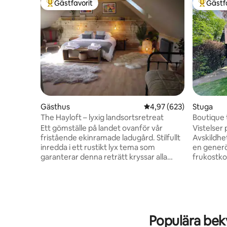
Gästfavorit
Gästf
Populär gästfavorit
Populär 
Gästhus
4,97 av 5 i genomsnitt
4,97 (623)
Stuga
The Hayloft – lyxig landsortsretreat
Boutique t
Ett gömställe på landet ovanför vår
Vistelser 
fristående ekinramade ladugård. Stilfullt
Avskildhe
inredda i ett rustikt lyx tema som
en gener
garanterar denna reträtt kryssar alla
frukostko
rutor för att göra din vistelse bekväm
Enskilda 
och mysig! Mycket rymligt och en idealisk
håriga vä
plats för att komma och koppla av för en
centrala 
romantisk semester på landsbygden.
renoverat 
Fantastisk pub i grannbyn som serverar
Superbek
mat de flesta dagar (vänligen kontrollera)
med smart
Populära bek
och det finns ett mycket välutrustat kök
med Belfa