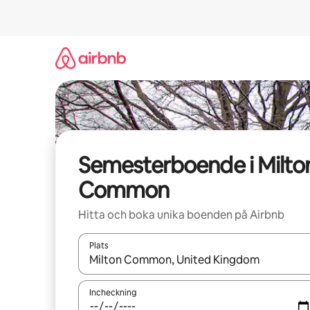
Hoppa
till
innehåll
Semesterboende i Milto
Common
Hitta och boka unika boenden på Airbnb
Plats
När resultaten är tillgängliga kan du navigera me
Incheckning