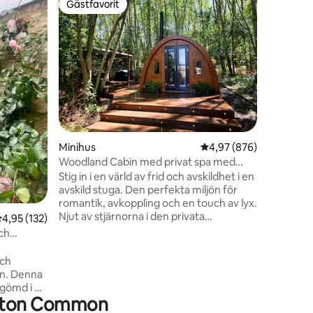
Gästfavorit
Gästf
Gästfavorit
Populär
Landsby
Denna mod
panorama
Oxfordsh
vardagsr
för en fr
höghastig
kök och 
superkin
Utanför 
en
Minihus
4,97 av 5 i genomsnitt
4,97 (876)
sittplats
bubbelpoo
Woodland Cabin med privat spa med
helgutfly
bubbelpool
Stig in i en värld av frid och avskildhet i en
erbjuder 
avskild stuga. Den perfekta miljön för
för avkop
romantik, avkoppling och en touch av lyx.
Njut av stjärnorna i den privata
,95 av 5 i genomsnittligt betyg, 132 omdömen
4,95 (132)
bubbelpoolen, mys vid vedspisen, doften
och
av landsbygdsluft och ljudet av
fågelsång. Med en bekväm dubbelsäng,
och
inbyggt badrum, pentry, gasolgrill.
ln. Denna
Omgiven av natursköna vandringsleder,
 gömd i en
charmiga pubar och närliggande
Milton Common
minuter
kulturarvsplatser är detta den perfekta