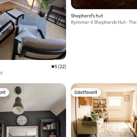
Shepherd’s hut
Rymmer 4 Shepherds Hut- The
Hof
tligt betyg, 13 omdömen
5 av 5 i genomsnittligt betyg, 22 omdöm
5 (22)
et
rit
Gästfavorit
rit
Gästfavorit