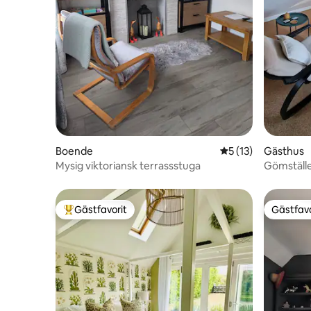
Boende
5 av 5 i genomsnit
5 (13)
Gästhus
Mysig viktoriansk terrassstuga
Gömställ
Gästfavorit
Gästfavo
Populär gästfavorit
Gästfavo