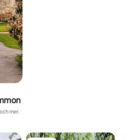
ommon
 och mer.
Boende