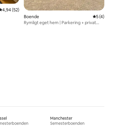
4,94 av 5 i genomsnittligt betyg, 52 omdömen
4,94 (52)
Boende
5 av 5 i genomsn
5 (4)
Rymligt eget hem | Parkering + privat
egen bubbelpool
en
ssel
Manchester
mesterboenden
Semesterboenden