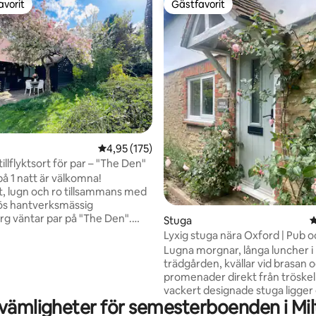
avorit
Gästfavorit
gästfavorit
Gästfavorit
ligt betyg, 623 omdömen
4,95 av 5 i genomsnittligt betyg, 175 omdöm
4,95 (175)
illflyktsort för par – "The Den"
på 1 natt är välkomna!
t, lugn och ro tillsammans med
ös hantverksmässig
rg väntar par på "The Den".
Stuga
4
gäster är också välkomna och
Lyxig stuga nära Oxford | Pub 
nner också! Endast 6 miles från
trädgård
Lugna morgnar, långa luncher i
Oxford. Helt fristående,
trädgården, kvällar vid brasan 
till högsta standard.
promenader direkt från tröske
väm dubbelsäng, vardagsrum
vackert designade stuga ligger
-TV med Netflix, WiFi, kokvrå
vämligheter för semesterboenden i 
lugn by i Oxfordshire, bara 15 
st-diskbänk, minikylskåp,