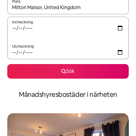
Plats
När resultaten är tillgängliga kan du navigera med upp- och ned
Incheckning
Utcheckning
Sök
Månadshyresbostäder i närheten