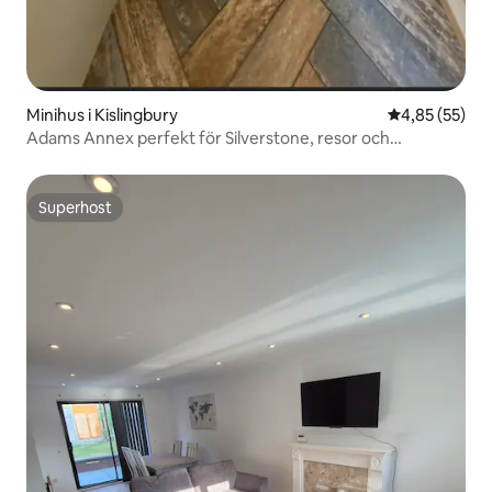
Minihus i Kislingbury
4,85 av 5 i g
4,85 (55)
Adams Annex perfekt för Silverstone, resor och
promenader
Superhost
Superhost