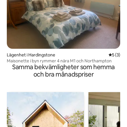
Lägenhet i Hardingstone
5 av 5 i 
5 (3)
Maisonette i byn rymmer 4 nära M1 och Northampton
Samma bekvämligheter som hemma
och bra månadspriser