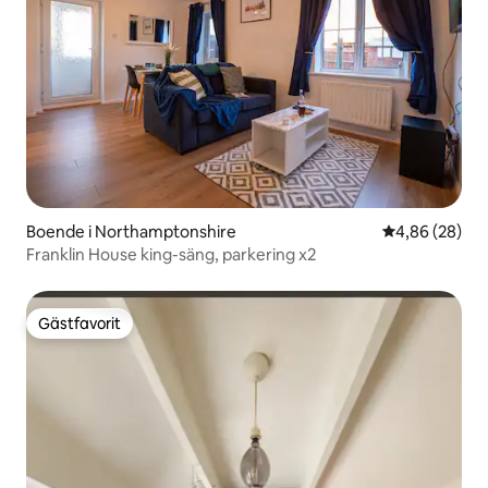
Boende i Northamptonshire
4,86 av 5 i g
4,86 (28)
Franklin House king-säng, parkering x2
Gästfavorit
Gästfavorit