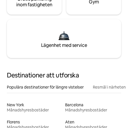
Gym
inom fastigheten
Lägenhet med service
Destinationer att utforska
Populära destinationer för längre vistelser
Resmål i närheten
New York
Barcelona
Månadshyresbostäder
Månadshyresbostäder
Florens
Aten
Månadshyresbostäder
Månadshyresbostäder