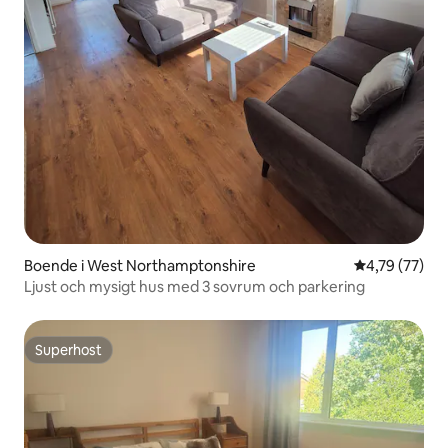
Boende i West Northamptonshire
4,79 av 5 i g
4,79 (77)
Ljust och mysigt hus med 3 sovrum och parkering
Superhost
Superhost