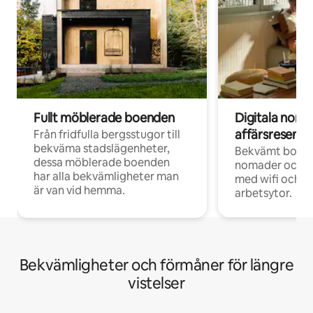
Fullt möblerade boenden
Digitala nom
affärsresenär
Från fridfulla bergsstugor till
bekväma stadslägenheter,
Bekvämt boend
dessa möblerade boenden
nomader och d
har alla bekvämligheter man
med wifi och d
är van vid hemma.
arbetsytor.
Bekvämligheter och förmåner för längre
vistelser