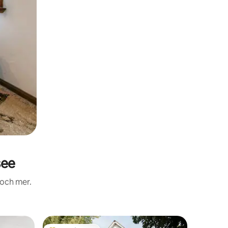
see
 och mer.
Lägenhe