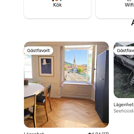
och torkt
Kök
Wifi
Gästfavorit
Gästfavo
Gästfavorit
Gästfavo
Lägenhet
Seehüüsli