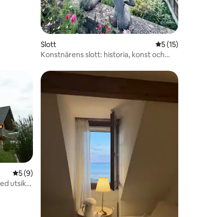
Slott
5 av 5 i genomsni
5 (15)
Konstnärens slott: historia, konst och
anda
en
5 av 5 i genomsnittligt betyg, 9 omdömen
5 (9)
d utsikt