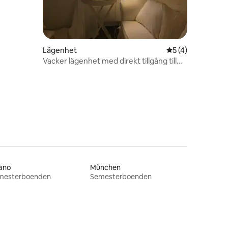
Lägenhet
5 av 5 i genomsn
5 (4)
Vacker lägenhet med direkt tillgång till
sjön
ano
München
mesterboenden
Semesterboenden