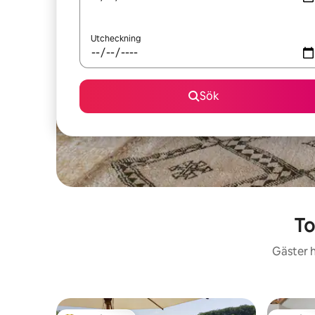
Utcheckning
Sök
To
Gäster h