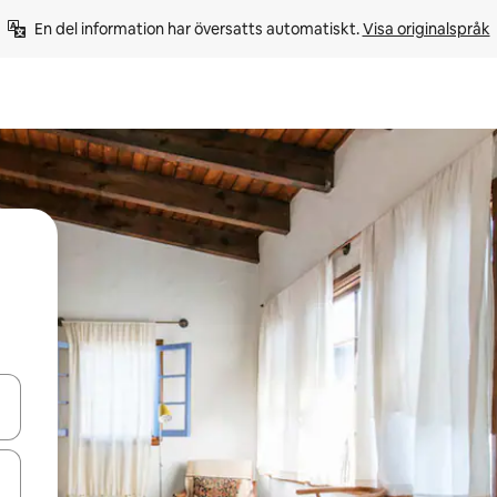
En del information har översatts automatiskt. 
Visa originalspråk
d upp- och nedåtpilarna eller utforska genom att trycka eller svepa.