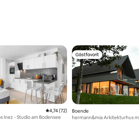
tligt betyg, 17 omdömen
Gästfavorit
Gästfavorit
4,74 av 5 i genomsnittligt betyg, 72 omdöm
4,74 (72)
Boende
s Inez - Studio am Bodensee
hermann&mia Arkitekturhus me
över sjön