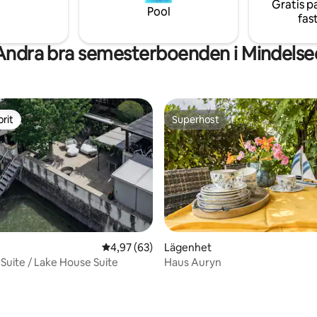
Gratis p
umlare • Höghastighets Wi-Fi
unforgettable. 🌿✨
Pool
fas
Andra bra semesterboenden i Mindelse
rit
Superhost
rit
Superhost
4,97 av 5 i genomsnittligt betyg, 63 omdöm
4,97 (63)
Lägenhet
 Suite / Lake House Suite
Haus Auryn