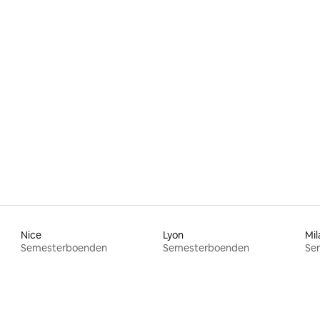
ttligt betyg, 5 omdömen
Nice
Lyon
Mil
Semesterboenden
Semesterboenden
Se