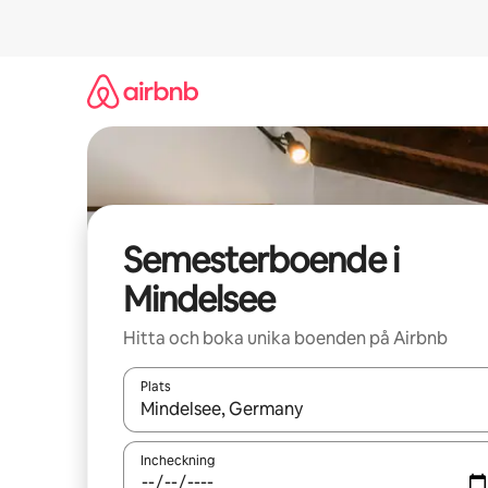
Hoppa
till
innehåll
Semesterboende i
Mindelsee
Hitta och boka unika boenden på Airbnb
Plats
När resultaten är tillgängliga kan du navigera me
Incheckning