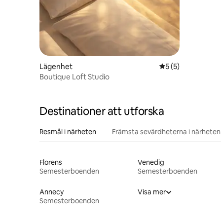
Lägenhet
5 av 5 i genomsni
5 (5)
Boutique Loft Studio
Destinationer att utforska
Resmål i närheten
Främsta sevärdheterna i närheten
Florens
Venedig
Semesterboenden
Semesterboenden
Annecy
Visa mer
Semesterboenden