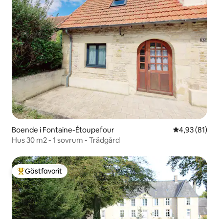
Boende i Fontaine-Étoupefour
4,93 av 5 i g
4,93 (81)
Hus 30 m2 - 1 sovrum - Trädgård
Gästfavorit
Populär gästfavorit