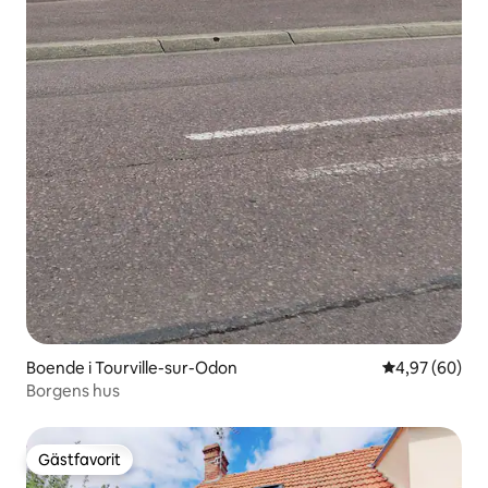
Boende i Tourville-sur-Odon
4,97 av 5 i g
4,97 (60)
Borgens hus
Gästfavorit
Gästfavorit