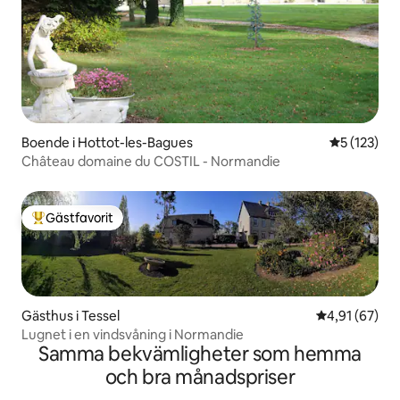
Boende i Hottot-les-Bagues
5 av 5 i ge
5 (123)
Château domaine du COSTIL - Normandie
Gästfavorit
Populär gästfavorit
Gästhus i Tessel
4,91 av 5 i g
4,91 (67)
Lugnet i en vindsvåning i Normandie
Samma bekvämligheter som hemma
och bra månadspriser