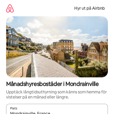
Hoppa
till
Hyr ut på Airbnb
innehåll
Månadshyresbostäder i Mondrainville
Upptäck långtidsuthyrning som känns som hemma för
vistelser på en månad eller längre.
Plats
När resultaten är tillgängliga kan du navigera med upp- och ned