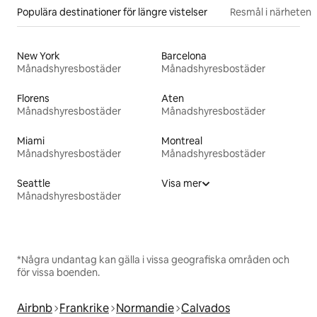
Populära destinationer för längre vistelser
Resmål i närheten
New York
Barcelona
Månadshyresbostäder
Månadshyresbostäder
Florens
Aten
Månadshyresbostäder
Månadshyresbostäder
Miami
Montreal
Månadshyresbostäder
Månadshyresbostäder
Seattle
Visa mer
Månadshyresbostäder
*Några undantag kan gälla i vissa geografiska områden och
för vissa boenden.
Airbnb
Frankrike
Normandie
Calvados