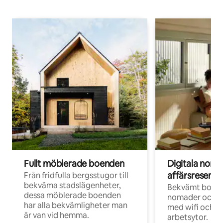
Fullt möblerade boenden
Digitala nom
affärsresenär
Från fridfulla bergsstugor till
bekväma stadslägenheter,
Bekvämt boend
dessa möblerade boenden
nomader och d
har alla bekvämligheter man
med wifi och d
är van vid hemma.
arbetsytor.