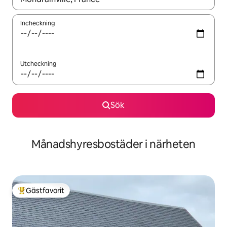
Incheckning
Utcheckning
Sök
Månadshyresbostäder i närheten
Gästfavorit
Populär gästfavorit