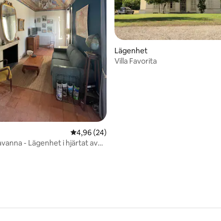
ttligt betyg, 7 omdömen
Lägenhet
Villa Favorita
4,96 av 5 i genomsnittligt betyg, 24 omdöm
4,96 (24)
vanna - Lägenhet i hjärtat av