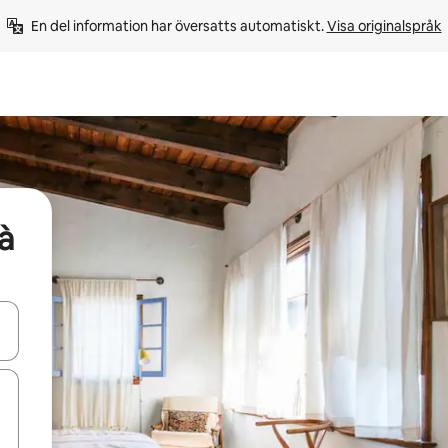
En del information har översatts automatiskt. 
Visa originalspråk
à
d upp- och nedåtpilarna eller utforska genom att trycka eller svepa.