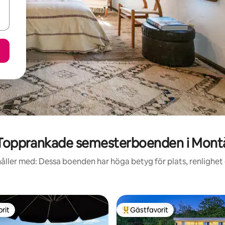
Topprankade semesterboenden i Mont
åller med: Dessa boenden har höga betyg för plats, renlighet
rit
Gästfavorit
rit
Populär gästfavorit