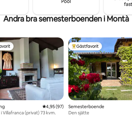
Pool
fas
Andra bra semesterboenden i Montà
avorit
Gästfavorit
gästfavorit
Populär gästfavorit
ing
4,95 av 5 i genomsnittligt betyg, 97 omdöm
4,95 (97)
Semesterboende
- Loft i Villafranca (privat) 73 kvm.
Den sjätte