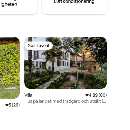
Luftkonditionering
tigheten
Gästfavorit
Gästfavorit
Villa
4,89 av 5 i genomsnit
4,89 (80)
Hus på landet med trädgård och utsikt |
en
5 av 5 i genomsnittligt betyg, 26 omdömen
5 (26)
Casa Angiolina