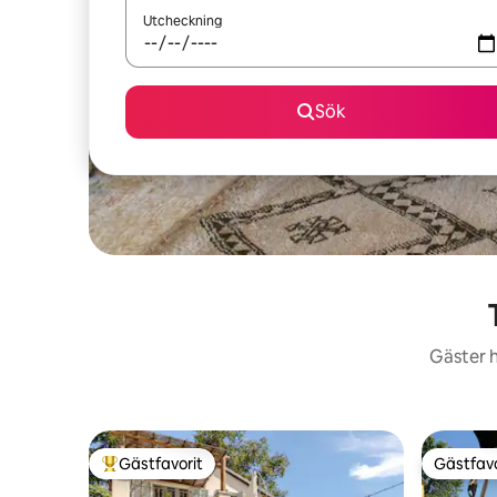
Utcheckning
Sök
Gäster h
Gästfavorit
Gästfavo
Populär gästfavorit
Gästfavo