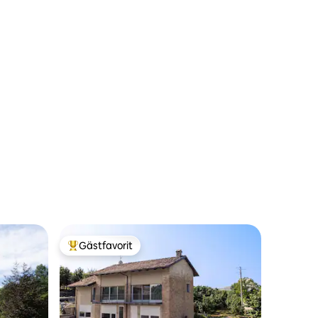
Gästfavorit
Populär gästfavorit