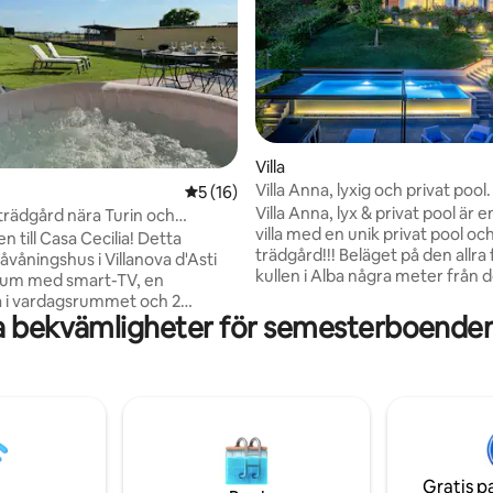
ligt betyg, 149 omdömen
Villa
Villa Anna, lyxig och privat pool.
5 av 5 i genomsnittligt betyg, 16 omdöm
5 (16)
Villa Anna, lyx & privat pool är 
rädgård nära Turin och
villa med en unik privat pool oc
 naturen
 till Casa Cecilia! Detta
trädgård!!! Beläget på den allra första
åvåningshus i Villanova d'Asti
kullen i Alba några meter från 
rum med smart-TV, en
historiska centrumet, är Villa A
 i vardagsrummet och 2
oberoende ,med en magnifik ut
a bekvämligheter för semesterboenden
tt med badkar. Den stora
tornen i Alba och Langhe och k
n är perfekt för avkoppling
bekvämt rymma 6 personer. d
erfekt för familjer eller
perfekta stället för par, familjer
om söker komfort och lugn,
liten grupp vänner att upptäck
der gott om utrymme att njuta
vårt magnifika territorium men 
telse. Beläget i ett lugnt men väl
efter exklusivitet.(CIR: 004003
område är det en utmärkt bas
forska lokala attraktioner och
Gratis p
vande naturen.