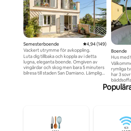
Semesterboende
4,94 av 5 i genomsnitt
4,94 (149)
Vackert utrymme för avkoppling.
Boende
Luta dig tillbaka och koppla av i detta
Hus med t
lugna, eleganta boende. Omgiven av
Langhe, i
Välkommen
vingårdar och skog men bara 5 minuters
rymliga tv
bilresa till staden San Damiano. Lämplig
har 3 sov
för dem som vill utforska Roero, Langhe
bäddsoffa
& Monferrato kullar, njuta av att vara i
Populär
badrum, e
naturen, promenader eller cykling. Vi
trädgårde
ligger inom 10 minuter från Govone slott
utomhus. P
och 20-25 minuter från de större
grupper s
städerna Asti och Alba, där den berömda
det erbju
internationella tryffelmässan hålls.
av sin vis
Många vackra småstäder att besöka
anslutet 
inklusive Barolo och Barbaresco.
för att ut
den omgi