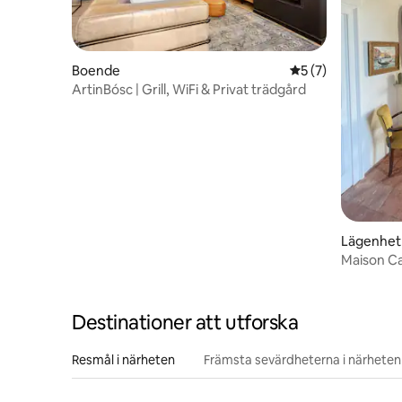
Boende
5 av 5 i genomsni
5 (7)
ArtinBósc | Grill, WiFi & Privat trädgård
Lägenhet
Maison Ca
Langhe
Destinationer att utforska
Resmål i närheten
Främsta sevärdheterna i närheten