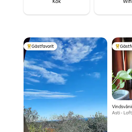
Kök
Wifi
Gästfavorit
Gästf
Populär gästfavorit
Populär 
Vindsvån
Asti 