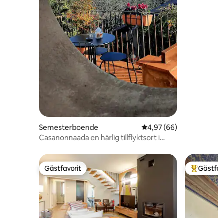
Semesterboende
4,97 av 5 i genomsnit
4,97 (66)
Casanonnaada en härlig tillflyktsort i
Roeros kullar
Gästfavorit
Gästf
Gästfavorit
Populär 