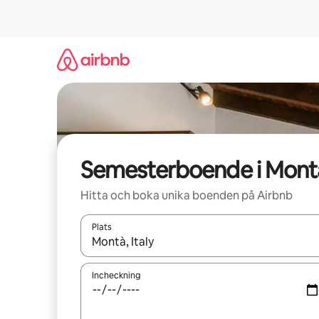
Hoppa
till
innehåll
Semesterboende i Mont
Hitta och boka unika boenden på Airbnb
Plats
När resultaten är tillgängliga kan du navigera me
Incheckning