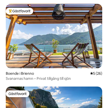
Gästfavorit
Populär gästfavorit
Boende i Brienno
5 av 5 i g
5 (26)
Svanarnas hamn – Privat tillgång till sjön
Gästfavorit
Gästfavorit