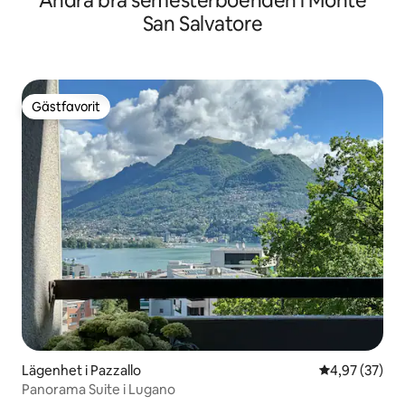
Andra bra semesterboenden i Monte
San Salvatore
Gästfavorit
Gästfavorit
Lägenhet i Pazzallo
4,97 av 5 i g
4,97 (37)
Panorama Suite i Lugano