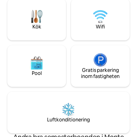
solnedgången. På kvällen, när mörkret
erbjuder ett antal 
faller, kommer bergen att fyllas med
dricka, lokala butik
många ljus från husen mittemot, vilket
strand och gott om
kommer att skapa en romantisk och
avkopplande atmosfär för en
Kök
Wifi
oförglömlig semester.
Gratis parkering
Pool
inom fastigheten
Luftkonditionering