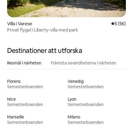
Villa i Varese
5 av 5 i g
5 (56)
Privat flygel i Liberty-villa med park
Destinationer att utforska
Resmål i närheten
Främsta sevärdheterna i närheten
Florens
Venedig
Semesterboenden
Semesterboenden
Nice
Lyon
Semesterboenden
Semesterboenden
Marseille
Milano
Semesterboenden
Semesterboenden