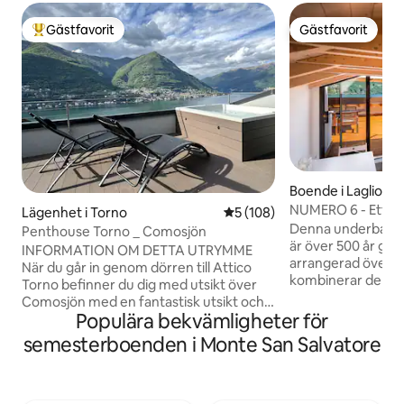
Gästfavorit
Gästfavorit
Populär gästfavorit
Gästfavorit
Boende i Laglio
NUMERO 6 - Ett hu
Lägenhet i Torno
5 av 5 i genomsnittligt bet
5 (108)
Comosjön, Italien.
Denna underbara 1
Penthouse Torno _ Comosjön
är över 500 år gam
INFORMATION OM DETTA UTRYMME
arrangerad över t
När du går in genom dörren till Attico
kombinerar de urs
Torno befinner du dig med utsikt över
funktionerna med
Comosjön med en fantastisk utsikt och
moderna sovrum o
Populära bekvämligheter för
känslan av att kunna röra den med
på vattnet framf
fingrarna. De suggestiva reflektionerna
semesterboenden i Monte San Salvatore
översta våningen u
som skapas av bergen som speglas på
takterrass som er
vattnet kommer att förtrolla dig från de
områden för avkop
tidiga morgontimmarna till
fantastisk utsikt ö