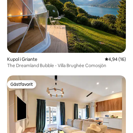
Kupol i Griante
4,94 av 5 i g
4,94 (16)
The Dreamland Bubble - Villa Brughée Comosjön
Gästfavorit
Gästfavorit