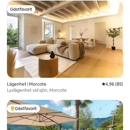
Gästfavorit
Gästfavorit
Lägenhet i Morcote
4,96 av 5 i g
4,96 (85)
Lyxlägenhet vid sjön, Morcote
Gästfavorit
Populär gästfavorit