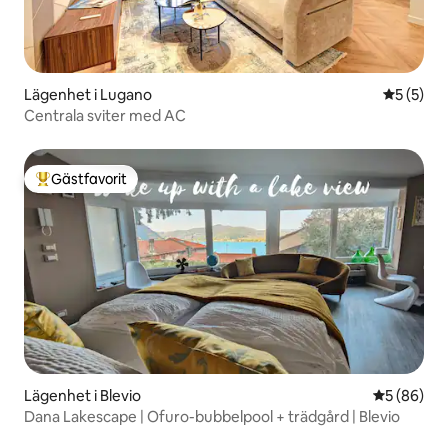
Lägenhet i Lugano
5 av 5 i 
5 (5)
Centrala sviter med AC
Gästfavorit
Populär gästfavorit
Lägenhet i Blevio
5 av 5 i g
5 (86)
Dana Lakescape | Ofuro-bubbelpool + trädgård | Blevio