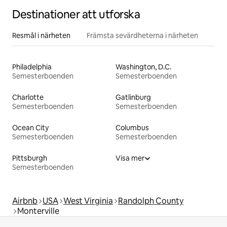
Destinationer att utforska
Resmål i närheten
Främsta sevärdheterna i närheten
Philadelphia
Washington, D.C.
Semesterboenden
Semesterboenden
Charlotte
Gatlinburg
Semesterboenden
Semesterboenden
Ocean City
Columbus
Semesterboenden
Semesterboenden
Pittsburgh
Visa mer
Semesterboenden
Airbnb
USA
West Virginia
Randolph County
Monterville