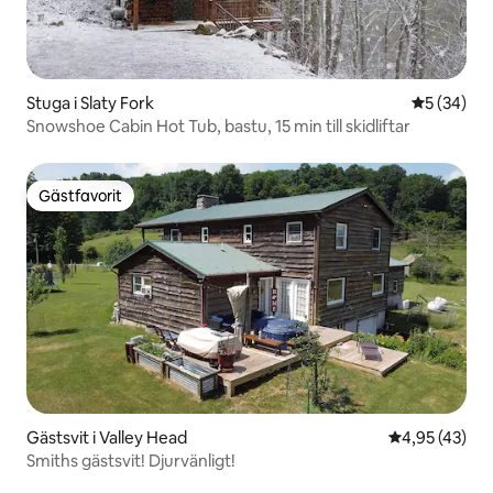
Stuga i Slaty Fork
5 av 5 i g
5 (34)
Snowshoe Cabin Hot Tub, bastu, 15 min till skidliftar
Gästfavorit
Gästfavorit
Gästsvit i Valley Head
4,95 av 5 i g
4,95 (43)
Smiths gästsvit! Djurvänligt!