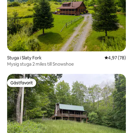
Stuga i Slaty Fork
4,97 av 5 i g
4,97 (78)
Mysig stuga 2 miles till Snowshoe
Gästfavorit
Gästfavorit