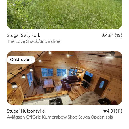
Stuga i Slaty Fork
4,84 av 5 i g
4,84 (19)
The Love Shack/Snowshoe
Gästfavorit
Gästfavorit
Stuga i Huttonsville
4,91 av 5 i 
4,91 (11)
Avlägsen OffGrid Kumbrabow Skog Stuga Öppen spis