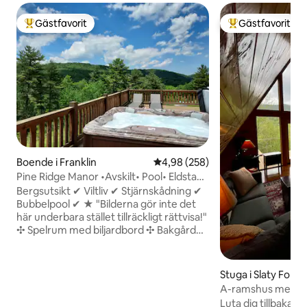
Gästfavorit
Gästfavorit
Populär gästfavorit
Populär gästfavor
Boende i Franklin
4,98 av 5 i genomsnittligt bety
4,98 (258)
Pine Ridge Manor •Avskilt• Pool• Eldstad•
Grill
Bergsutsikt ✔ Viltliv ✔ Stjärnskådning ✔
Bubbelpool ✔ ★ "Bilderna gör inte det
här underbara stället tillräckligt rättvisa!"
✣ Spelrum med biljardbord ✣ Bakgård
med eldstad + ved ✣ Altan med
bubbelpool + solstolar ✣ Fullt utrustat +
fyllt kök ✣ → Parkeringsgarage (2) +
Stuga i Slaty Fork
uppfart (2 bilar) ✣ Gasolgrill + matplats
A-ramshus med fjä
utomhus ✣ Arbetsyta + 260 Mbit/s wifi
Luta dig tillbaka vi