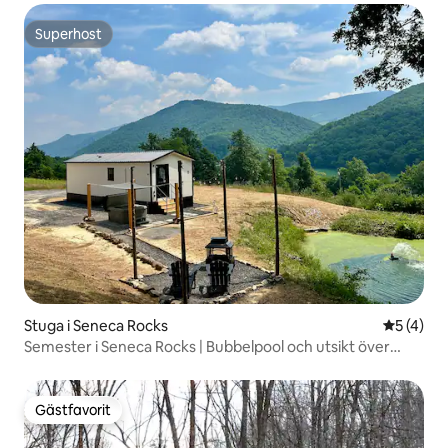
Superhost
Superhost
Stuga i Seneca Rocks
5 av 5 i 
5 (4)
Semester i Seneca Rocks | Bubbelpool och utsikt över
bergen
Gästfavorit
Gästfavorit