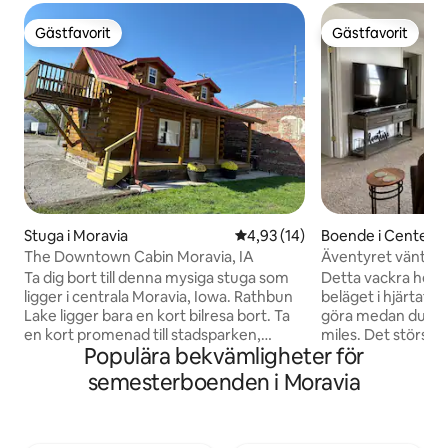
Gästfavorit
Gästfavorit
Gästfavorit
Gästfavorit
Stuga i Moravia
4,93 av 5 i genomsnittligt be
4,93 (14)
Boende i Centervil
The Downtown Cabin Moravia, IA
Äventyret väntar!
Ta dig bort till denna mysiga stuga som
Detta vackra hem 
ligger i centrala Moravia, Iowa. Rathbun
beläget i hjärtat av Cent
Lake ligger bara en kort bilresa bort. Ta
göra medan du är i 
en kort promenad till stadsparken,
miles. Det största 
Populära bekvämligheter för
livsmedelsbutiken eller lokal
mil från huset. Vackra butiker att
dryckesanläggning. Timmerstugan har
besöka! Biograf, 
semesterboenden i Moravia
ett sovrum med loft med en
matställen, Tangle
dubbelsäng, ansluten balkong med
mataffärer, Wal-m
sittgrupp, wifi, luftkonditionering,
Barnvänligt också,