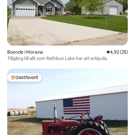
Boende i Moravia
4,92 av 5 i g
4,92 (25)
Tillgång till allt som Rathbun Lake har att erbjuda.
Gästfavorit
Populär gästfavorit