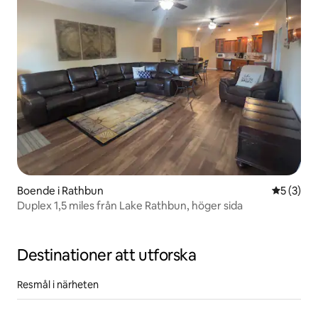
Boende i Rathbun
5 av 5 i 
5 (3)
Duplex 1,5 miles från Lake Rathbun, höger sida
Destinationer att utforska
Resmål i närheten