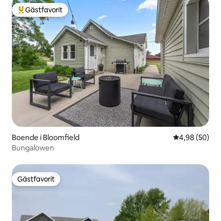
Gästfavorit
Populär gästfavorit
Boende i Bloomfield
4,98 av 5 i g
4,98 (50)
Bungalowen
Gästfavorit
Gästfavorit