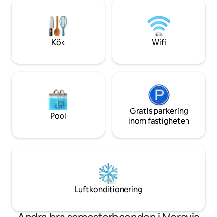
värme, fullt utrustat kök, gasolgrill,
kvarter, Basketplan
eldstad med sittgrupp, veranda, dusch
spår och vackra sti
och en andra dubbelsäng på
Äventyr väntar!!!
huvudnivån. Det finns två fåtöljer för
bekväm avkoppling!
Kök
Wifi
Gratis parkering
Pool
inom fastigheten
Luftkonditionering