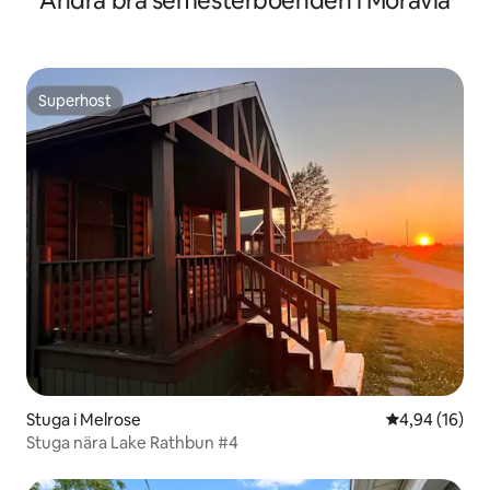
Andra bra semesterboenden i Moravia
Superhost
Superhost
Stuga i Melrose
4,94 av 5 i g
4,94 (16)
Stuga nära Lake Rathbun #4