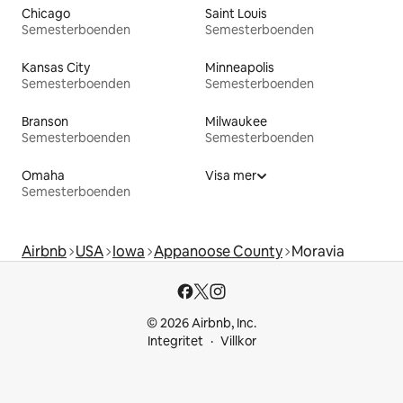
Chicago
Saint Louis
Semesterboenden
Semesterboenden
Kansas City
Minneapolis
Semesterboenden
Semesterboenden
Branson
Milwaukee
Semesterboenden
Semesterboenden
Omaha
Visa mer
Semesterboenden
Airbnb
USA
Iowa
Appanoose County
Moravia
© 2026 Airbnb, Inc.
Integritet
Villkor