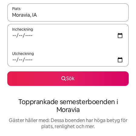
Plats
När resultaten är tillgängliga kan du navigera med upp- och ned
Incheckning
Utcheckning
Sök
Topprankade semesterboenden i
Moravia
Gäster håller med: Dessa boenden har höga betyg för
plats, renlighet och mer.