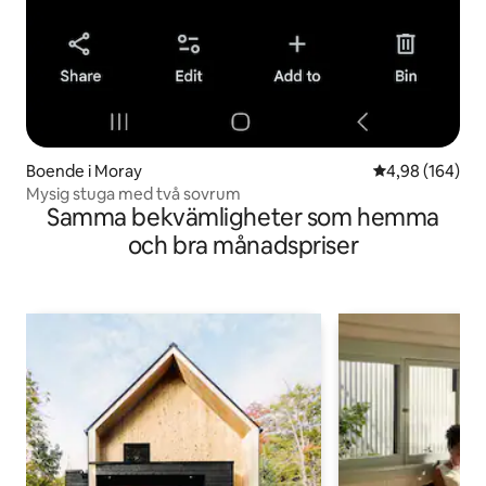
Boende i Moray
4,98 av 5 i ge
4,98 (164)
Mysig stuga med två sovrum
Samma bekvämligheter som hemma
och bra månadspriser