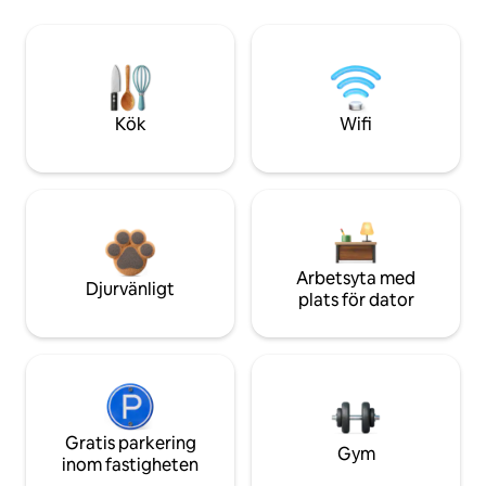
Kök
Wifi
Arbetsyta med
Djurvänligt
plats för dator
Gratis parkering
Gym
inom fastigheten