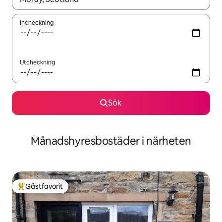
Incheckning
Utcheckning
Sök
Månadshyresbostäder i närheten
Gästfavorit
Populär gästfavorit