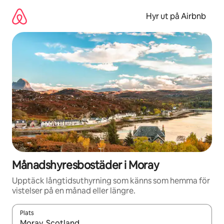
Hoppa
till
Hyr ut på Airbnb
innehåll
Månadshyresbostäder i Moray
Upptäck långtidsuthyrning som känns som hemma för
vistelser på en månad eller längre.
Plats
När resultaten är tillgängliga kan du navigera med upp- och ned