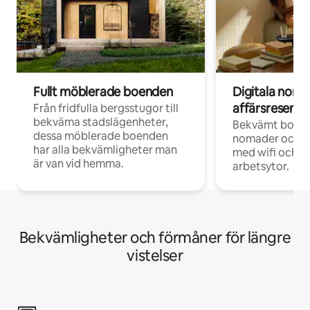
Fullt möblerade boenden
Digitala nom
affärsresenär
Från fridfulla bergsstugor till
bekväma stadslägenheter,
Bekvämt boend
dessa möblerade boenden
nomader och d
har alla bekvämligheter man
med wifi och d
är van vid hemma.
arbetsytor.
Bekvämligheter och förmåner för längre
vistelser