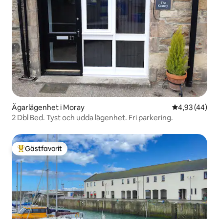
Ägarlägenhet i Moray
4,93 av 5 i g
4,93 (44)
2 Dbl Bed. Tyst och udda lägenhet. Fri parkering.
Gästfavorit
Populär gästfavorit