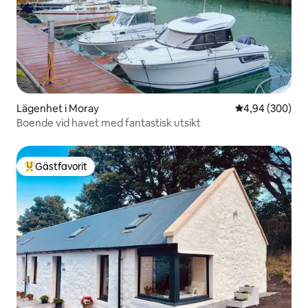
Lägenhet i Moray
4,94 av 5 i ge
4,94 (300)
Boende vid havet med fantastisk utsikt
Gästfavorit
Populär gästfavorit