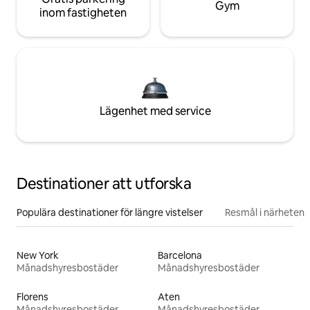
Gym
inom fastigheten
Lägenhet med service
Destinationer att utforska
Populära destinationer för längre vistelser
Resmål i närheten
New York
Barcelona
Månadshyresbostäder
Månadshyresbostäder
Florens
Aten
Månadshyresbostäder
Månadshyresbostäder