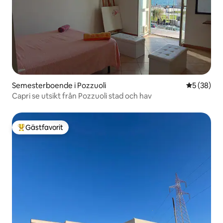
Semesterboende i Pozzuoli
5 av 5 i g
5 (38)
Capri se utsikt från Pozzuoli stad och hav
Gästfavorit
Populär gästfavorit