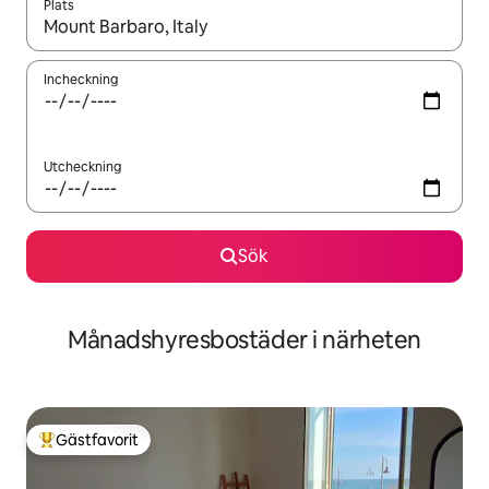
Plats
När resultaten är tillgängliga kan du navigera med upp- och ned
Incheckning
Utcheckning
Sök
Månadshyresbostäder i närheten
Gästfavorit
Populär gästfavorit