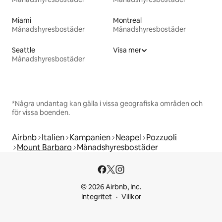
Miami
Montreal
Månadshyresbostäder
Månadshyresbostäder
Seattle
Visa mer
Månadshyresbostäder
*Några undantag kan gälla i vissa geografiska områden och
för vissa boenden.
Airbnb
Italien
Kampanien
Neapel
Pozzuoli
Mount Barbaro
Månadshyresbostäder
© 2026 Airbnb, Inc.
Integritet
Villkor