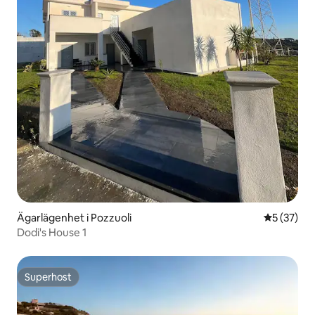
Ägarlägenhet i Pozzuoli
5 av 5 i g
5 (37)
Dodi's House 1
Superhost
Superhost