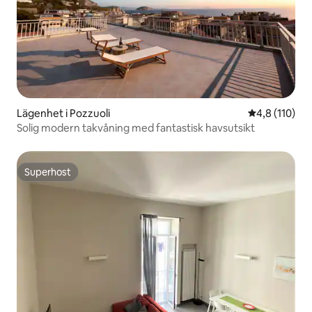
Lägenhet i Pozzuoli
4,8 av 5 i ge
4,8 (110)
Solig modern takvåning med fantastisk havsutsikt
Superhost
Superhost