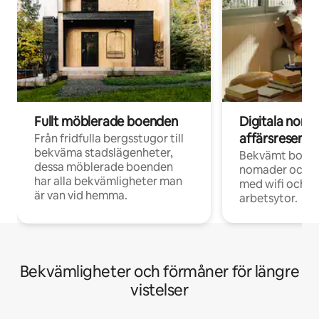
Fullt möblerade boenden
Digitala nom
affärsresenär
Från fridfulla bergsstugor till
bekväma stadslägenheter,
Bekvämt boend
dessa möblerade boenden
nomader och d
har alla bekvämligheter man
med wifi och d
är van vid hemma.
arbetsytor.
Bekvämligheter och förmåner för längre
vistelser