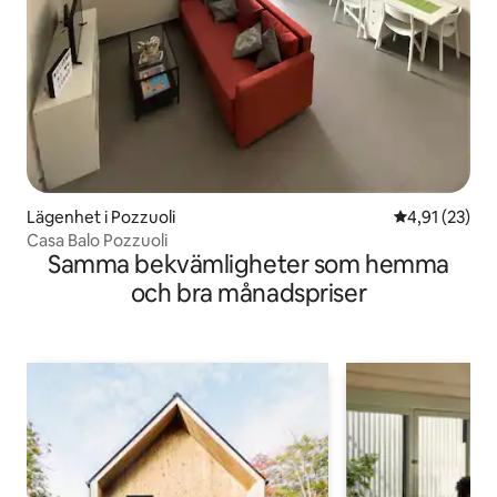
Lägenhet i Pozzuoli
4,91 av 5 i g
4,91 (23)
Casa Balo Pozzuoli
Samma bekvämligheter som hemma
och bra månadspriser