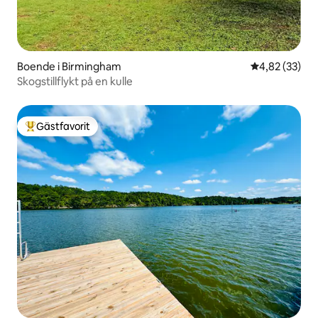
Boende i Birmingham
4,82 av 5 i g
4,82 (33)
Skogstillflykt på en kulle
Gästfavorit
Populär gästfavorit