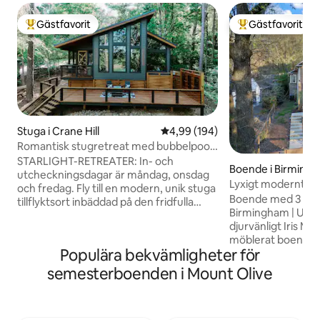
Gästfavorit
Gästfavorit
Populär gästfavorit
Populär gästfavor
Stuga i Crane Hill
4,99 av 5 i genomsnittligt bety
4,99 (194)
Romantisk stugretreat med bubbelpool
vid sjön
STARLIGHT-RETREATER: In- och
Boende i Birming
utcheckningsdagar är måndag, onsdag
Lyxigt modernt b
och fredag. Fly till en modern, unik stuga
badrum, djurvänli
Boende med 3 sov
tillflyktsort inbäddad på den fridfulla
Birmingham | UAB
stranden av Smith Lake. Detta Airbnb är
djurvänligt Iris Man
exklusivt utformat för par som söker en
möblerat boende 
lugn tillflyktsort och erbjuder en avskild
Populära bekvämligheter för
minuter från UAB-
oas där du kan koppla av och
för gäster som be
återförenas. Njut av den fantastiska
semesterboenden i Mount Olive
hotellrum. Oavsett
utsikten över vattnet, eller sola. Njut av
medicinsk vistelse
den ultimata avkopplingen med en
är på ett vårduppd
utomhusdusch och njut av ett lugnande