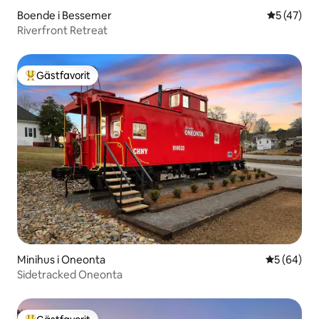
Boende i Bessemer
5 av 5 i g
5 (47)
Riverfront Retreat
Gästfavorit
Populär gästfavorit
Minihus i Oneonta
5 av 5 i g
5 (64)
Sidetracked Oneonta