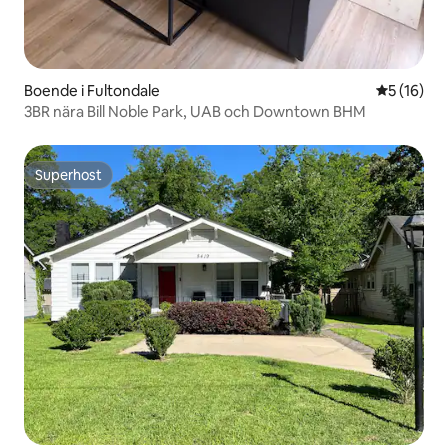
Boende i Fultondale
5 av 5 i g
5 (16)
3BR nära Bill Noble Park, UAB och Downtown BHM
Superhost
Superhost