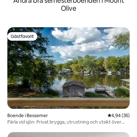
Andra bra semesterboenden i Mount
Olive
Gästfavorit
Gästfavorit
Boende i Bessemer
4,94 av 5 i g
4,94 (35)
Pärla vid sjön: Privat brygga, utrustning och utsikt över
floden!