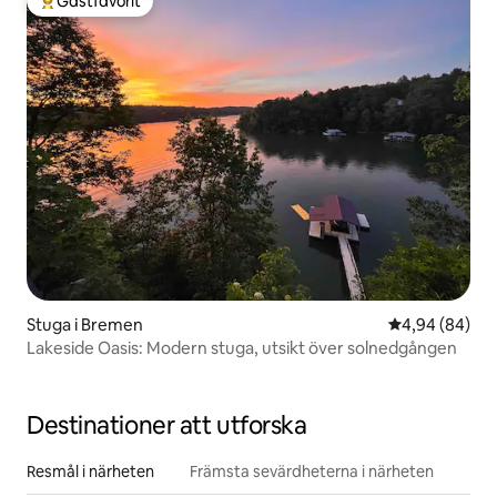
Gästfavorit
Populär gästfavorit
Stuga i Bremen
4,94 av 5 i g
4,94 (84)
Lakeside Oasis: Modern stuga, utsikt över solnedgången
Destinationer att utforska
Resmål i närheten
Främsta sevärdheterna i närheten