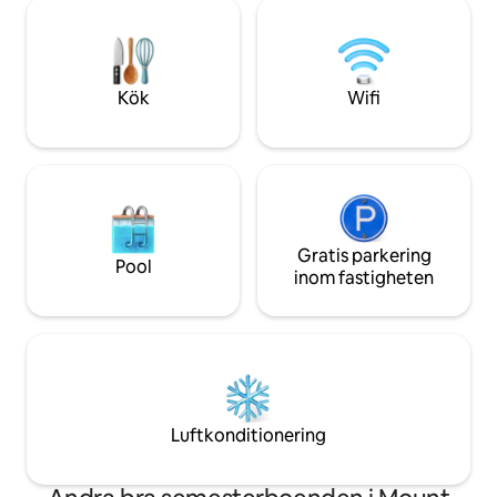
distans erbjuder d
badkar med utsikt över vattnet.
riktigt kök, en särs
Romantisk semester eller helt enkelt en
tvättmöjligheter, 
tillflyktsort för en.
bakgård där din hu
allt i ett lugnt gr
Kök
Wifi
Gratis parkering
Pool
inom fastigheten
Luftkonditionering