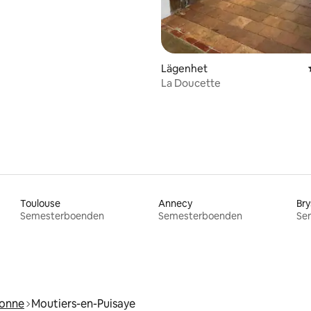
Lägenhet
La Doucette
Toulouse
Annecy
Bry
Semesterboenden
Semesterboenden
Se
onne
Moutiers-en-Puisaye