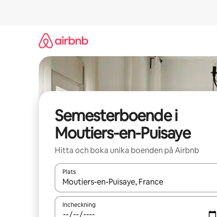
Hoppa
till
innehåll
Semesterboende i
Moutiers-en-Puisaye
Hitta och boka unika boenden på Airbnb
Plats
När resultaten är tillgängliga kan du navigera me
Incheckning