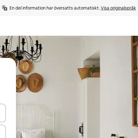
En del information har översatts automatiskt. 
Visa originalspråk
d upp- och nedåtpilarna eller utforska genom att trycka eller svepa.