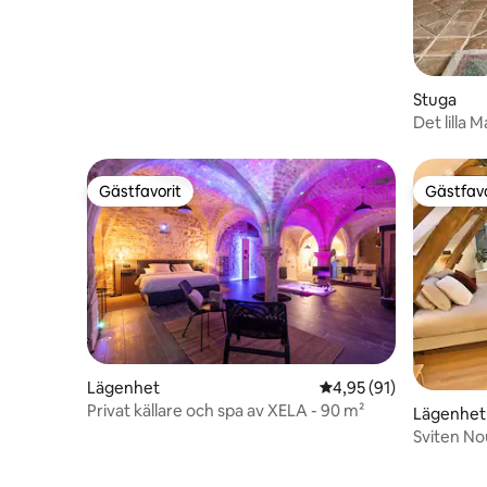
Stuga
Det lilla 
Burgundy
Gästfavorit
Gästfavo
Gästfavorit
Gästfavo
Lägenhet
4,95 av 5 i genomsnit
4,95 (91)
Privat källare och spa av XELA - 90 m²
Lägenhet
Sviten No