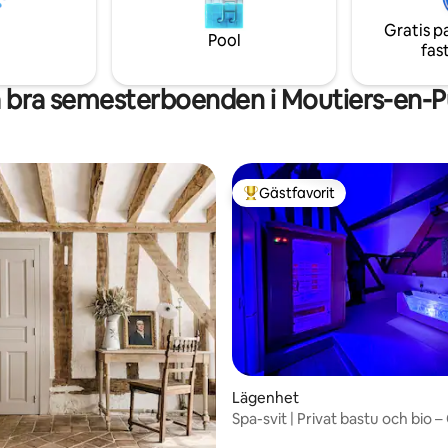
 en paus för att koppla av och
badrum och ett stort vardags
ande.
Gratis p
uppdelat i två delar.
Pool
fas
 bra semesterboenden i Moutiers-en-P
Gästfavorit
Populär gästfavorit
tligt betyg, 20 omdömen
Lägenhet
Spa-svit | Privat bastu och bio –
l'Yonne