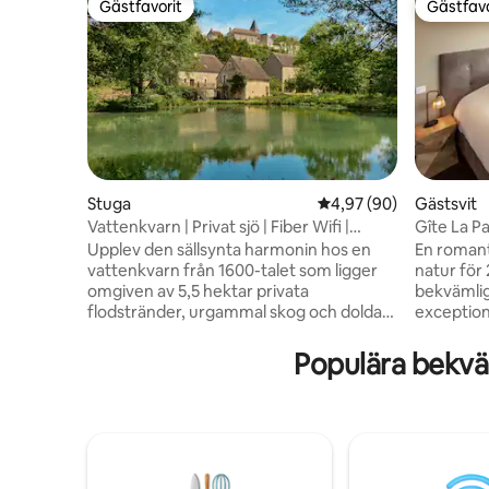
Gästfavorit
Gästfavo
Gästfavorit
Gästfavo
Stuga
4,97 av 5 i genomsnit
4,97 (90)
Gästsvit
Vattenkvarn | Privat sjö | Fiber Wifi |
Gîte La 
Burgund
Upplev den sällsynta harmonin hos en
En romant
vattenkvarn från 1600-talet som ligger
natur för
omgiven av 5,5 hektar privata
bekvämli
flodstränder, urgammal skog och dolda
exception
trädgårdar. Rix Mill är en fristad utformad
kombiner
för dem som söker lugn och ro, där det
kommer d
Populära bekvä
mjuka ljudet av vattnet ersätter världens
plats att 
buller. Detta historiska tillflyktsställe har
inredning
ett perfekt läge i hjärtat av Bourgogne
Dess tera
och erbjuder en sömlös blandning av
(bubbelpo
historisk charm och modern lyx, med
den ultima
golvvärme och höghastighetsinternet
vilsam nat