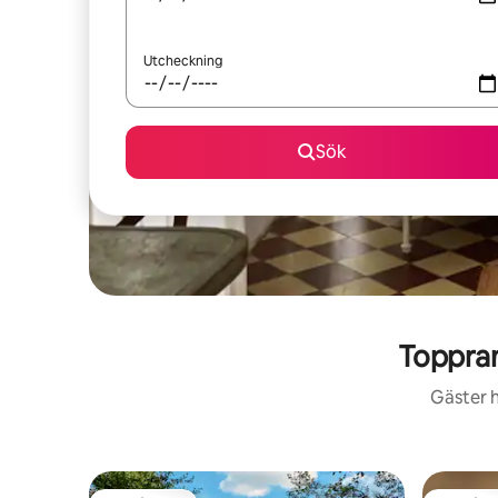
Utcheckning
Sök
Toppran
Gäster h