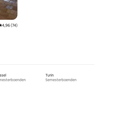
4,96 av 5 i genomsnittligt betyg, 74 omdömen
4,96 (74)
ssel
Turin
mesterboenden
Semesterboenden