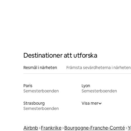
Destinationer att utforska
Resmål i närheten
Främsta sevärdheterna i närheten
Paris
Lyon
Semesterboenden
Semesterboenden
Strasbourg
Visa mer
Semesterboenden
Airbnb
Frankrike
Bourgogne-Franche-Comté
Y