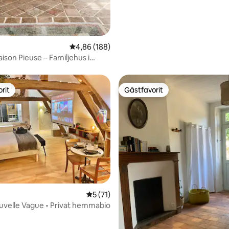
4,86 av 5 i genomsnittligt betyg, 188 omdöm
4,86 (188)
Maison Pieuse – Familjehus i
rit
Gästfavorit
rit
Gästfavorit
tligt betyg, 91 omdömen
5 av 5 i genomsnittligt betyg, 71 omdöm
5 (71)
uvelle Vague • Privat hemmabio