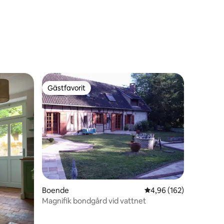
en
Gästfavorit
Gästfavorit
en
Boende
4,96 av 5 i genomsnitt
4,96 (162)
Magnifik bondgård vid vattnet