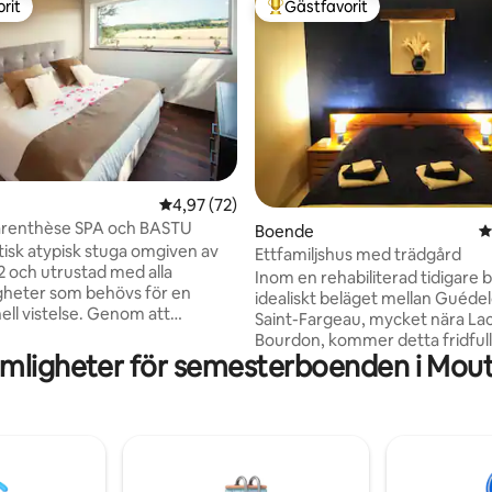
rit
Gästfavorit
rit
Populär gästfavorit
tligt betyg, 90 omdömen
4,97 av 5 i genomsnittligt betyg, 72 omdöm
4,97 (72)
Parenthèse SPA och BASTU
Boende
4
isk atypisk stuga omgiven av
Ettfamiljshus med trädgård
 2 och utrustad med alla
Inom en rehabiliterad tidigare
gheter som behövs för en
idealiskt beläget mellan Guéde
ell vistelse. Genom att
Saint-Fargeau, mycket nära La
a modernitet och äkthet
Bourdon, kommer detta fridful
enna varma och avslappnade
mligheter för semesterboenden i Mout
att erbjuda dig en avkopplande 
förföra dig både för dess
hela familjen. Boendet har en bred
 och för utsikten utomhus.
trädbevuxen exteriör som låter
peutiska SPA året runt
sträcka på benen. En liten dam
ol) och traditionell BASTU ger
baksidan av boendet fulländar 
ta känslan av avkoppling mitt i
Boendet består av en entré m
ur. Tveka inte!!! Pausen väntar
garderob, ett fullt utrustat kök,